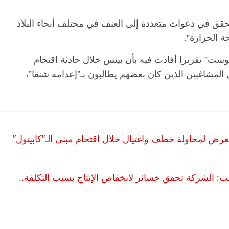
ر ساز أن مكتب التحقيقات الفدرالي FBI يحقق في دعوات متعددة إلى العنف في مختلف أنحاء البلاد
 الحرارة”.
ت” تقريرا أفادت فيه بأن بينس خلال حادثة اقتحام
المشاغبين الذين كان بعضهم يطالبون بـ”إعدامه شنقا”،
الرئيسية
مصر
ناس وناس
الرئ
مقعد شاغر على مائدة الإفطار.. يحيى
مقعد 
ات فقيه
حسين عبدالهادي فارس مقاومة
رمضان
رض لمحاولة خطف واغتيال خلال اقتحام مبنى الـ”كابيتول”
 وانحاز
الخصخصة الذي دافع عن المال العام
اقتصا
(بروفايل)
الحبايب
21 فبراير، 2026
22 فبراير،
ب: الشركة تحقق خسائر لانخفاض الإنتاج بسبب التكلفة..