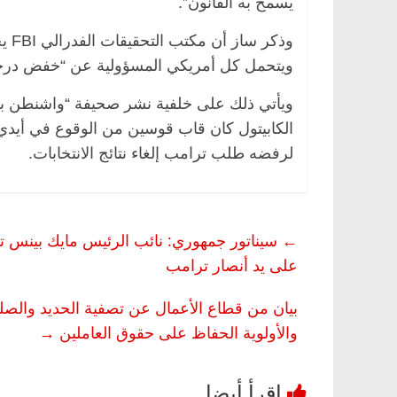
يسمح به القانون”.
وذك
ويتحمل كل أمريكي المسؤولية عن “خفض درجة
ويأتي ذلك على خلفية نشر صحيفة “واشنطن بوس
الكابيتول كان قاب قوسين من الوقوع في أيدي 
لرفضه طلب ترامب إلغاء نتائج الانتخابات.
مصر
ناس وناس
الرئيسية
مصر
ناس وناس
الق فاروق.. خبير اقتصادي
في ذكرى رحيله.. د. نور فرح
←
سيناتور جمهوري: نائب الرئيس مايك بينس تع
رى ميلاده وحيداً على أبواب
قانوني دافع عن قضايا الوطن
للحرية (بروفايل)
على يد أنصار ترامب
26 يناير، 2026
بيان من قطاع الأعمال عن تصفية الحديد والصل
والأولوية الحفاظ على حقوق العاملين
→