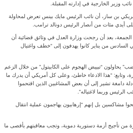
ائب وزير الخارجية في إدارته المقبلة.
ريكي بن ساز، أن نائب الرئيس مايك بينس تعرض لمحاولة
لى أيدي مئات من أنصار الرئيس دونالد ترامب.
لجمعة، بعد أن رجحت وزارة العدل في وثائق قضائية أن
 السادس من يناير كانوا يهدفون إلى “خطف واغتيال
ب” يحاولون “تبييض الهجوم على الكابيتول” من خلال الزعم
 وتابع: “هذا الادعاء خاطئ، وعلى كل أمريكي أن يدرك ما
دلة دامغة تشير إلى أن بعض المشاغبين الذين اقتحموا
 الرئيس وربما لاغتياله”.
حوا مشاكسين بل إنهم “إرهابيون يهاجمون عملية انتقال
يرة من تأجيج أزمة دستورية دموية، وتجب معاقبتهم بأقصى ما