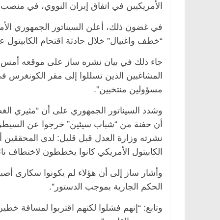
الأمريكيين في اتفاق إيران النووي، في منصب ن
في غضون ذلك، أعلن السيناتور الجمهوري الأم
“خطف واغتيال” خلال حادثة اقتحام الكابيتول ع
جاء ذلك في بيان نشره ساز على موقعه أمس ا
المشاغبين الذين تسللوا إلى مقر الكونغرس في
مسؤولين منتخبين”.
وشدد السيناتور الجمهوري على أن “مثيري الغض
أن حفنة من “شباب سيئين” خرجوا عن السيطرة،
نشرته وزارة العدل قبل قليل: لدى المحققين أ
الكابيتول الأمريكي كانوا يخططون لاختطاف نائب
وأشار ساز إلى أن هؤلاء لم يكونوا سكارى أصب
الحكم الجارية بموجب الدستور”.
وتابع: “إنهم فشلوا لكنهم اقتربوا لمسافة خط