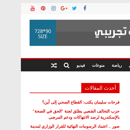
رياضة
منوعات
فيديو
أحدث المقالات
فرحات سليمان يكتب: القطاع الصحي إلى أين؟
حزب التحالف الشعبي يطلق لجنة “الحق في الصحة”
بالإسكندرية لرصد الانتهاكات ودعم المرضى
صور .. اعتماد الرسومات النهائية للقرار الوزاري لمدينة