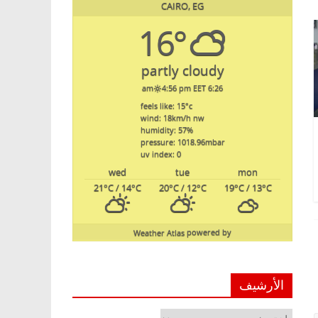
CAIRO, EG
16°
partly cloudy
4:56 pm EET
6:26 am
feels like: 15
°c
wind: 18
km/h
nw
humidity: 57
%
pressure: 1018.96
mbar
uv index: 0
wed
tue
mon
21
°C
/ 14
°C
20
°C
/ 12
°C
19
°C
/ 13
°C
Weather Atlas
powered by
الأرشيف
الأرشيف