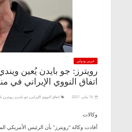
عربي ودولي
رويترز: جو بايدن يُعين وين
اتفاق النووي الإيراني في م
,
,
,
16 يناير، 2021
اتفاق النووي الإيراني
جو بايدن
رويترز
نا
وكالات
أفادت وكالة “رويترز” بأن الرئيس الأمريكي ال