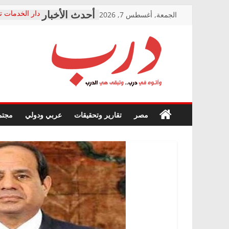
Skip
الجمعة, أغسطس 7, 2026
دار الخدمات ت
to
بعد مؤتمره الص
معاناة أصحاب
content
الشركة المنفذ
فرحات سليمان
درب
أين؟
حزب التحالف 
في الصحة” بال
وأتوه
ودعم المرضى
صور .. اعتماد 
في
مصر
تقارير وتحقيقات
عربي ودولي
مجتم
الوزاري لمدينة
درب..
إنشاء المبنى ا
وتبقى
المجلس القوم
هي
متابعة قضية ا
الدرب
قرينة البراءة 
حق أصيل