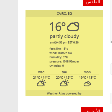
الطقس
CAIRO, EG
16°
partly cloudy
4:56 pm EET
6:26 am
feels like: 15
°c
wind: 18
km/h
nw
humidity: 57
%
pressure: 1018.96
mbar
uv index: 0
wed
tue
mon
21
°C
/ 14
°C
20
°C
/ 12
°C
19
°C
/ 13
°C
Weather Atlas
powered by
الأرشيف