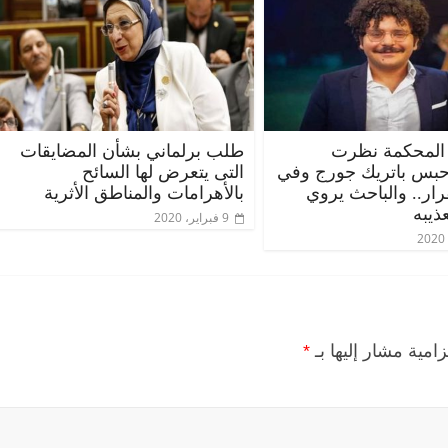
المحكمة نظرت
طلب برلماني بشأن المضايقات
حبس باتريك جورج وفي
التى يتعرض لها السائح
قرار.. والباحث يروي
بالأهرامات والمناطق الأثرية
ذيبه
9 فبراير، 2020
الرئيسية
مصر
ناس وناس
الرئيسية
م
مقعد شاغر على مائدة الإفطار.. يحيى
مقعد شاغر عل
ه
حسين عبدالهادي فارس مقاومة
رمضان.. د. 
الخصخصة الذي دافع عن المال العام
اقتصادي في 
(بروفايل)
الحبايب
زامية مشار إليها بـ
*
21 فبراير، 2026
22 فبراير، 2026