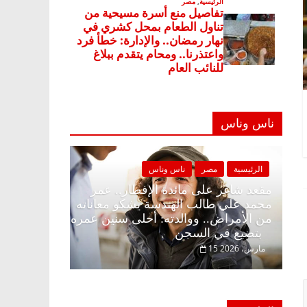
ناس وناس
صر
ناس وناس
الرئيسية
مصر
ناس وناس
ى الإفطار وبلكونة بلا زينة
مقعد شاغر على مائدة الإفطار.
عبدالخالق فاروق خبير
محمد علي طالب الهندسة يشكو 
انتظار حلم الحرية ولمة
من الأمراض.. ووالدته: أحلى س
بتضيع في السجن
15 مارس، 2026