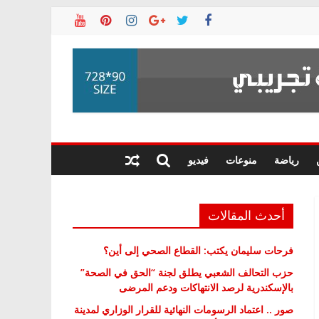
رياضة
منوعات
فيديو
أحدث المقالات
فرحات سليمان يكتب: القطاع الصحي إلى أين؟
حزب التحالف الشعبي يطلق لجنة “الحق في الصحة”
بالإسكندرية لرصد الانتهاكات ودعم المرضى
صور .. اعتماد الرسومات النهائية للقرار الوزاري لمدينة