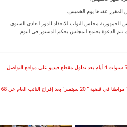
المقرر عقدها يوم الخميس.
“يدعو رئيس الجمهورية مجلس النواب للانعقاد للدور العادي السنوي
م تتم الدعوة يجتمع المجلس بحكم الدستور في اليوم
النيابة العامة تحبس متهم بهتك عرض طفل 5 سنوات 4 أيام بعد تداول مقطع فيديو على مواقع التواصل
الشبكة العربية: نيابة أمن الدولة تخلي سبيل 79 مواطنا في قضية ” 20 سبتمبر” بعد إفراج النائب العام عن 68