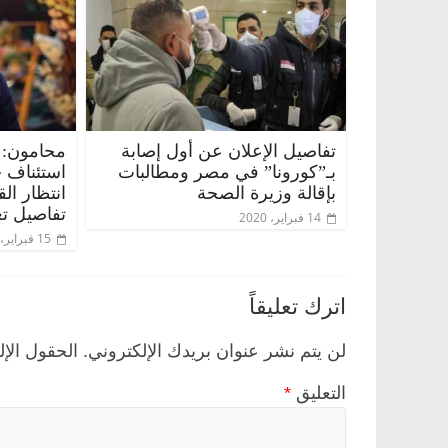
تفاصيل الإعلان عن أول إصابة
محامون: 
بـ”كورونا” في مصر ومطالبات
استئناف 
بإقالة وزيرة الصحة
انتظار ال
تفاصيل تع
14 فبراير، 2020
15 فبراير، 2020
ناس وناس
الرئيسية
مصر
ناس وناس
وق.. خبير اقتصادي
في ذكرى رحيله.. د. نور فرحات فقي
اترك تعليقاً
ده وحيداً على أبواب
قانوني دافع عن قضايا الوطن وانحاز
للحرية (بروفايل)
لن يتم نشر عنوان بريدك الإلكتروني.
الحقول الإل
26 يناير، 2026
التعليق
*