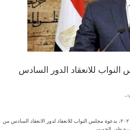
النواب للانعقاد الدور السادس
واب
صدر قرار رئيس الجمهورية رقم (٥٧٠) لسنة ٢٠٢٠، بدعوة مجلس النواب للانعقاد لدور الانعقاد السادس من
شرة ظهر الخميس.