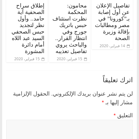
تفاصيل الإعلان
محامون:
إطلاق سراح
عن أول إصابة
المحكمة
الصحفية آية
بـ”كورونا” في
نظرت استئناف
حامد.. وأول
مصر ومطالبات
حبس باتريك
نظر لتجديد
بإقالة وزيرة
جورج وفي
حبس الصحفي
الصحة
انتظار القرار..
السيد عبد اللاه
والباحث يروي
أمام دائرة
14 فبراير، 2020
تفاصيل تعذيبه
المشورة
15 فبراير، 2020
15 فبراير، 2020
اترك تعليقاً
لن يتم نشر عنوان بريدك الإلكتروني.
الحقول الإلزامية
مشار إليها بـ
*
التعليق
*