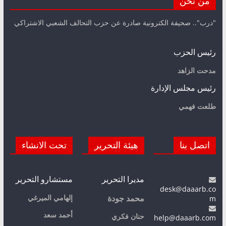
من نحن
"درب".. صحيفة الكترونية صادرة عن حزب التحالف الشعبي الاشتراكي
رئيس الحزب
مدحت الزاهد
رئيس مجلس الإدارة
طلعت فهمي
اتصل بنا
هيئة التحرير
تحت الانشاء
مديرا التحرير
مستشارو التحرير
desk@daaarb.co
m
إلهامي الميرغي
محمد جودة
أحمد سعد
حنان فكري
help@daaarb.com