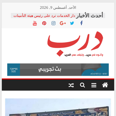
Skip
الأحد, أغسطس 9, 2026
to
دار الخدمات ترد على رئيس هيئة التأمينات
content
بعد مؤتمره الصحفي: إنكار الأزمة لا ينهي
معاناة أصحاب المعاشات.. ونطالب بكشف
الشركة المنفذة
فرحات سليمان يكتب: القطاع الصحي إلى
أين؟
حزب التحالف الشعبي يطلق لجنة “الحق
درب
في الصحة” بالإسكندرية لرصد الانتهاكات
ودعم المرضى
صور .. اعتماد الرسومات النهائية للقرار
وأتوه
الوزاري لمدينة الصحفيين.. وانتهاء أعمال
في
إنشاء المبنى الإداري
درب..
المجلس القومي لحقوق الإنسان يعلن
وتبقى
متابعة قضية الدكتور محمد زهران.. ويؤكد:
هي
قرينة البراءة وضمانات المحاكمة العادلة
حق أصيل
الدرب