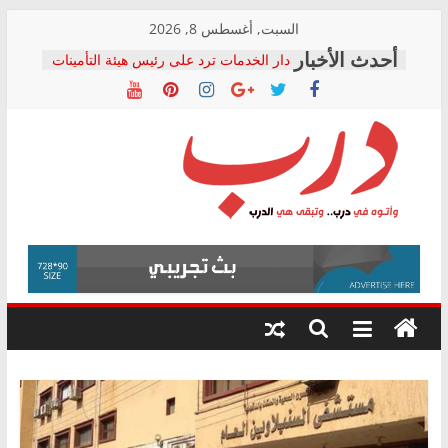
Skip
السبت, أغسطس 8, 2026
to
دار الخدمات ترد على رئيس هيئة التأمينات
content
بعد مؤتمره الصحفي: إنكار الأزمة لا ينهي
معاناة أصحاب المعاشات.. ونطالب بكشف
الشركة المنفذة
فرحات سليمان يكتب: القطاع الصحي إلى
أين؟
حزب التحالف الشعبي يطلق لجنة “الحق
درب
في الصحة” بالإسكندرية لرصد الانتهاكات
ودعم المرضى
صور .. اعتماد الرسومات النهائية للقرار
وأتوه
الوزاري لمدينة الصحفيين.. وانتهاء أعمال
في
إنشاء المبنى الإداري
درب..
المجلس القومي لحقوق الإنسان يعلن
وتبقى
متابعة قضية الدكتور محمد زهران.. ويؤكد:
هي
قرينة البراءة وضمانات المحاكمة العادلة
حق أصيل
الدرب