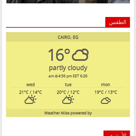
الطقس
CAIRO, EG
16°
partly cloudy
4:56 pm EET
6:26 am
wed
tue
mon
21
°C
/ 14
°C
20
°C
/ 12
°C
19
°C
/ 13
°C
Weather Atlas
powered by
الأرشيف