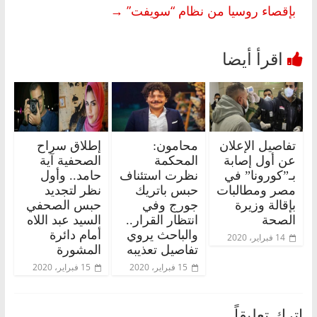
بإقصاء روسيا من نظام “سويفت”
→
تفاصيل الإعلان
محامون:
إطلاق سراح
عن أول إصابة
المحكمة
الصحفية آية
بـ”كورونا” في
نظرت استئناف
حامد.. وأول
مصر ومطالبات
حبس باتريك
نظر لتجديد
بإقالة وزيرة
جورج وفي
حبس الصحفي
الصحة
انتظار القرار..
السيد عبد اللاه
والباحث يروي
أمام دائرة
14 فبراير، 2020
تفاصيل تعذيبه
المشورة
15 فبراير، 2020
15 فبراير، 2020
اترك تعليقاً