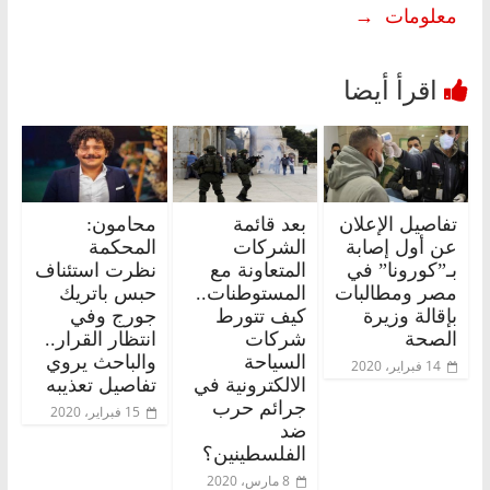
معلومات
→
تفاصيل الإعلان
بعد قائمة
محامون:
عن أول إصابة
الشركات
المحكمة
بـ”كورونا” في
المتعاونة مع
نظرت استئناف
مصر ومطالبات
المستوطنات..
حبس باتريك
بإقالة وزيرة
كيف تتورط
جورج وفي
الصحة
شركات
انتظار القرار..
السياحة
والباحث يروي
14 فبراير، 2020
الالكترونية في
تفاصيل تعذيبه
جرائم حرب
15 فبراير، 2020
ضد
الفلسطينين؟
8 مارس، 2020