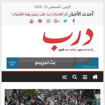
Skip
الإثنين, أغسطس 10, 2026
to
دار الخدمات ترد على رئيس هيئة التأمينات
content
بعد مؤتمره الصحفي: إنكار الأزمة لا ينهي
معاناة أصحاب المعاشات.. ونطالب بكشف
الشركة المنفذة
فرحات سليمان يكتب: القطاع الصحي إلى
أين؟
حزب التحالف الشعبي يطلق لجنة “الحق
درب
في الصحة” بالإسكندرية لرصد الانتهاكات
ودعم المرضى
صور .. اعتماد الرسومات النهائية للقرار
وأتوه
الوزاري لمدينة الصحفيين.. وانتهاء أعمال
في
إنشاء المبنى الإداري
درب..
المجلس القومي لحقوق الإنسان يعلن
وتبقى
متابعة قضية الدكتور محمد زهران.. ويؤكد:
هي
قرينة البراءة وضمانات المحاكمة العادلة
حق أصيل
الدرب