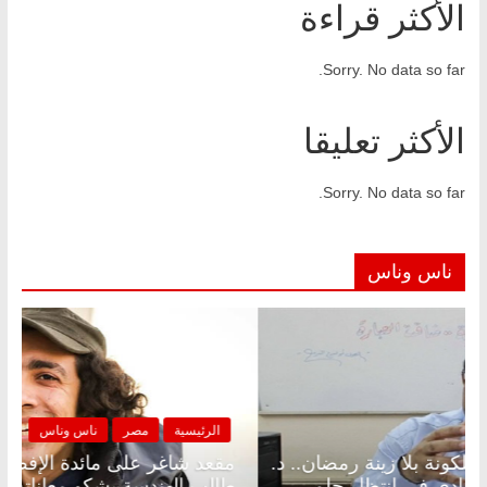
الأكثر قراءة
Sorry. No data so far.
الأكثر تعليقا
Sorry. No data so far.
ناس وناس
الرئيسية
مصر
ناس وناس
الرئ
مقعد شاغر على الإفطار وبلكونة بلا زينة رمضان.. د.
مقعد
عبدالخالق فاروق خبير اقتصادي في انتظار حلم
طالب 