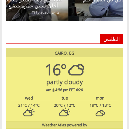
الحرية ولمة الحبايب
أحلى سنين عمره بتضيع في السجن
22 فبراير، 2026
15 مارس،
الطقس
CAIRO, EG
16°
partly cloudy
4:56 pm EET
6:26 am
wed
tue
mon
21
°C
/ 14
°C
20
°C
/ 12
°C
19
°C
/ 13
°C
Weather Atlas
powered by