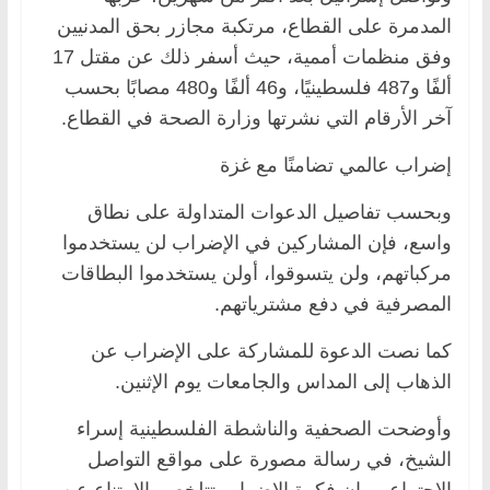
المدمرة على القطاع، مرتكبة مجازر بحق المدنيين
وفق منظمات أممية، حيث أسفر ذلك عن مقتل 17
ألفًا و487 فلسطينيًا، و46 ألفًا و480 مصابًا بحسب
آخر الأرقام التي نشرتها وزارة الصحة في القطاع.
إضراب عالمي تضامنًا مع غزة
وبحسب تفاصيل الدعوات المتداولة على نطاق
واسع، فإن المشاركين في الإضراب لن يستخدموا
مركباتهم، ولن يتسوقوا، أولن يستخدموا البطاقات
المصرفية في دفع مشترياتهم.
كما نصت الدعوة للمشاركة على الإضراب عن
الذهاب إلى المداس والجامعات يوم الإثنين.
وأوضحت الصحفية والناشطة الفلسطينية إسراء
الشيخ، في رسالة مصورة على مواقع التواصل
الاجتماعي، إن فكرة الإضراب تتلخص بالامتناع عن