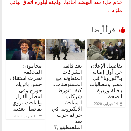
عدم ملء سد النهضة أحاديا.. ولجنة لبلورة اتفاق نهائي
ملزم
→
تفاصيل الإعلان
بعد قائمة
محامون:
عن أول إصابة
الشركات
المحكمة
بـ”كورونا” في
المتعاونة مع
نظرت استئناف
مصر ومطالبات
المستوطنات..
حبس باتريك
بإقالة وزيرة
كيف تتورط
جورج وفي
الصحة
شركات
انتظار القرار..
السياحة
والباحث يروي
14 فبراير، 2020
الالكترونية في
تفاصيل تعذيبه
جرائم حرب
15 فبراير، 2020
ضد
الفلسطينين؟