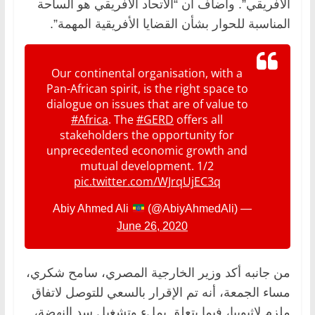
الأفريقي”. وأضاف أن “الاتحاد الأفريقي هو الساحة
المناسبة للحوار بشأن القضايا الأفريقية المهمة”.
Our continental organisation, with a
Pan-African spirit, is the right space to
dialogue on issues that are of value to
#Africa
. The
#GERD
offers all
stakeholders the opportunity for
unprecedented economic growth and
mutual development. 1/2
pic.twitter.com/WJrqUjEC3q
(@AbiyAhmedAli)
— Abiy Ahmed Ali
June 26, 2020
من جانبه أكد وزير الخارجية المصري، سامح شكري،
مساء الجمعة، أنه تم الإقرار بالسعي للتوصل لاتفاق
ملزم لإثيوبيا، فيما يتعلق بملء وتشغيل سد النهضة،