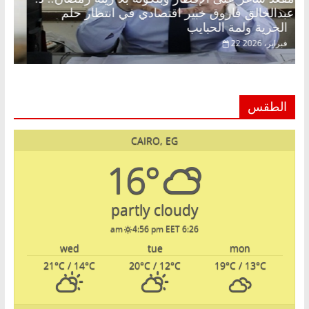
عبدالخالق فاروق خبير اقتصادي في انتظار حلم
الحرية ولمة الحبايب
22 فبراير، 2026
الطقس
CAIRO, EG
16°
partly cloudy
4:56 pm EET
6:26 am
wed
tue
mon
21
°C
/ 14
°C
20
°C
/ 12
°C
19
°C
/ 13
°C