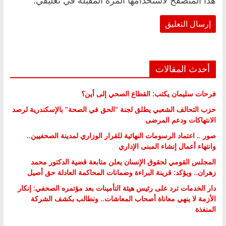
هذا المتصفح لاستخدامها المرة المقبلة في تعليقي.
أحدث المقالات
فرحات سليمان يكتب: القطاع الصحي إلى أين؟
حزب التحالف الشعبي يطلق لجنة “الحق في الصحة” بالإسكندرية لرصد
الانتهاكات ودعم المرضى
صور .. اعتماد الرسومات النهائية للقرار الوزاري لمدينة الصحفيين..
وانتهاء أعمال إنشاء المبنى الإداري
المجلس القومي لحقوق الإنسان يعلن متابعة قضية الدكتور محمد
زهران.. ويؤكد: قرينة البراءة وضمانات المحاكمة العادلة حق أصيل
دار الخدمات ترد على رئيس هيئة التأمينات بعد مؤتمره الصحفي: إنكار
الأزمة لا ينهي معاناة أصحاب المعاشات.. ونطالب بكشف الشركة
المنفذة