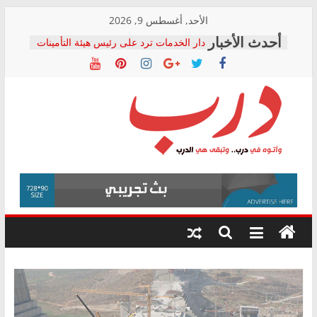
Skip
الأحد, أغسطس 9, 2026
to
دار الخدمات ترد على رئيس هيئة التأمينات
content
بعد مؤتمره الصحفي: إنكار الأزمة لا ينهي
معاناة أصحاب المعاشات.. ونطالب بكشف
الشركة المنفذة
فرحات سليمان يكتب: القطاع الصحي إلى
أين؟
حزب التحالف الشعبي يطلق لجنة “الحق
درب
في الصحة” بالإسكندرية لرصد الانتهاكات
ودعم المرضى
صور .. اعتماد الرسومات النهائية للقرار
وأتوه
الوزاري لمدينة الصحفيين.. وانتهاء أعمال
في
إنشاء المبنى الإداري
درب..
المجلس القومي لحقوق الإنسان يعلن
وتبقى
متابعة قضية الدكتور محمد زهران.. ويؤكد:
هي
قرينة البراءة وضمانات المحاكمة العادلة
حق أصيل
الدرب