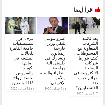
بعد قائمة
عمرو موسى
غرف عزل
الشركات
يلتقي وزير
بمستشفيات
المتعاونة مع
خارجية
جامعة القاهرة
المستوطنات..
زيمبابوي
للحالات
كيف تتورط
ويشارك في
المشتبه في
شركات
جلستي آلية
إصابتها
السياحة
مراجعة
بكورونا..
الالكترونية في
النظراء والسلم
والفيروس
جرائم حرب
والأمن
يحصد أرواح
ضد
الإفريقي
1113 بالصين
الفلسطينين؟
9 فبراير، 2020
12 فبراير، 2020
8 مارس، 2020