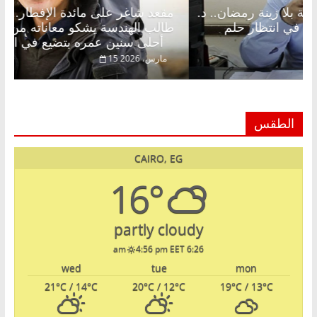
مقعد شاغر على الإفطار وبلكونة بلا زينة رمضان.. د.
مقعد 
عبدالخالق فاروق خبير اقتصادي في انتظار حلم
طالب 
الحرية ولمة الحبايب
أحلى سنين عمره بتضيع في السجن
22 فبراير، 2026
15 مارس، 6
الطقس
CAIRO, EG
16°
partly cloudy
4:56 pm EET
6:26 am
wed
tue
mon
21
°C
/ 14
°C
20
°C
/ 12
°C
19
°C
/ 13
°C