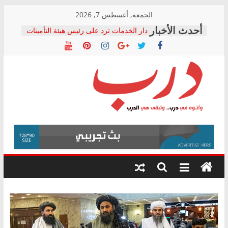
Skip
الجمعة, أغسطس 7, 2026
to
دار الخدمات ترد على رئيس هيئة التأمينات
content
بعد مؤتمره الصحفي: إنكار الأزمة لا ينهي
معاناة أصحاب المعاشات.. ونطالب بكشف
الشركة المنفذة
فرحات سليمان يكتب: القطاع الصحي إلى
أين؟
حزب التحالف الشعبي يطلق لجنة “الحق
درب
في الصحة” بالإسكندرية لرصد الانتهاكات
ودعم المرضى
صور .. اعتماد الرسومات النهائية للقرار
وأتوه
الوزاري لمدينة الصحفيين.. وانتهاء أعمال
في
إنشاء المبنى الإداري
درب..
المجلس القومي لحقوق الإنسان يعلن
وتبقى
متابعة قضية الدكتور محمد زهران.. ويؤكد:
هي
قرينة البراءة وضمانات المحاكمة العادلة
حق أصيل
الدرب