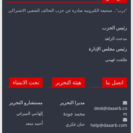
"درب".. صحيفة الكترونية صادرة عن حزب التحالف الشعبي الاشتراكي
رئيس الحزب
مدحت الزاهد
رئيس مجلس الإدارة
طلعت فهمي
اتصل بنا
هيئة التحرير
تحت الانشاء
مديرا التحرير
مستشارو التحرير
desk@daaarb.co
m
إلهامي الميرغي
محمد جودة
أحمد سعد
حنان فكري
help@daaarb.com