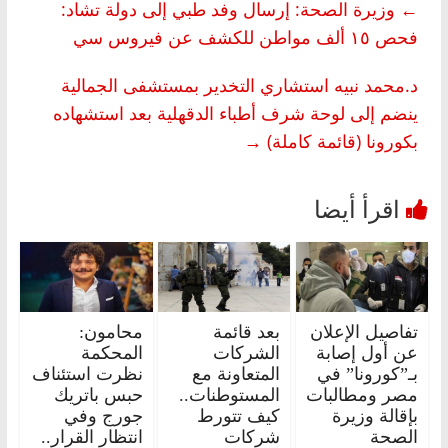
←
وزيرة الصحة: إرسال وفد طبي إلى دولة تشاد:
فحص ١٥ ألف مواطن للكشف عن فيروس سي
د.محمد نبيه استشاري التخدير بمستشفى الجمالية
ينضم إلى لوحة شرف أطباء الدقهلية بعد استشهاده
بكورونا (قائمة كاملة)
→
تفاصيل الإعلان
بعد قائمة
محامون:
عن أول إصابة
الشركات
المحكمة
بـ”كورونا” في
المتعاونة مع
نظرت استئناف
مصر ومطالبات
المستوطنات..
حبس باتريك
بإقالة وزيرة
كيف تتورط
جورج وفي
الصحة
شركات
انتظار القرار..