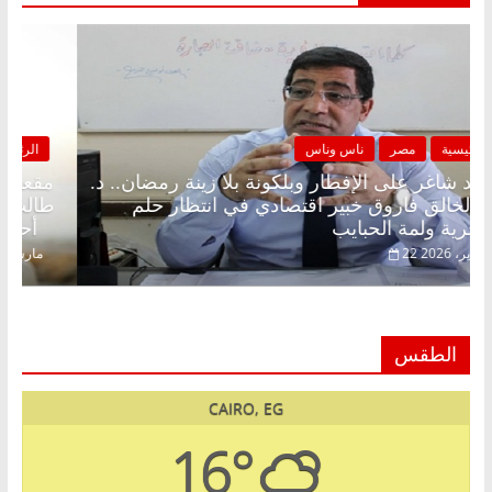
الرئيسية
مصر
ناس وناس
مقعد شاغر على الإفطار وبلكونة بلا زينة رمضان.. د.
عبدالخالق فاروق خبير اقتصادي في انتظار حلم
الحرية ولمة الحبايب
22 فبراير، 2026
الطقس
CAIRO, EG
16°