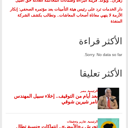
زهران.. ويؤكد: قرينة البراءة وضمانات المحاكمة العادلة حق أصيل
دار الخدمات ترد على رئيس هيئة التأمينات بعد مؤتمره الصحفي: إنكار
الأزمة لا ينهي معاناة أصحاب المعاشات.. ونطالب بكشف الشركة
المنفذة
الأكثر قراءة
Sorry. No data so far.
الأكثر تعليقا