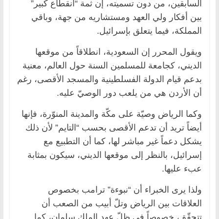
السابقين، من دون تسميته، إن ثمة “انقطاع كبير”
بين أفكار ولي العهد ومستشاريه من جهة، وباقي
المملكة، فيما يتعلق بإسرائيل.
ويقول المحرر إن السعودية، انطلاقاً من موقعها
الديني، كجامعة للمسلمين السنة حول العالم، معنية
بدعم قيام الدولة الفسلطينية والمسجد الأقصى، رغم
أن الأردن هي من يلعب دور الوصيّ عليه.
وكما الرياض وصيّة على مكّة والمدينة المنوّرة، فإنها
أيضاً تريد أن تدعم الأقصى بحسب “التايم” لأن ذلك
يشكل دعماً غير مباشر لها، كما أن التطبيع مع
إسرائيل، بالنظر إلى موقعها الديني، سيكون بمثابة
عبء عليها.
ولذا يرى الخبراء أن “نبوءة” ترامب بخصوص
العلاقات بين الرياض وتلّ أبيب من الصعب أن
تتحقّق، خصوصاً في ظلّ عهد الملك سلمان، كما