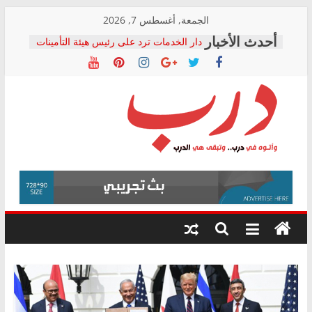
Skip
الجمعة, أغسطس 7, 2026
to
دار الخدمات ترد على رئيس هيئة التأمينات
content
بعد مؤتمره الصحفي: إنكار الأزمة لا ينهي
معاناة أصحاب المعاشات.. ونطالب بكشف
الشركة المنفذة
فرحات سليمان يكتب: القطاع الصحي إلى
أين؟
حزب التحالف الشعبي يطلق لجنة “الحق
درب
في الصحة” بالإسكندرية لرصد الانتهاكات
ودعم المرضى
صور .. اعتماد الرسومات النهائية للقرار
وأتوه
الوزاري لمدينة الصحفيين.. وانتهاء أعمال
في
إنشاء المبنى الإداري
درب..
المجلس القومي لحقوق الإنسان يعلن
وتبقى
متابعة قضية الدكتور محمد زهران.. ويؤكد:
هي
قرينة البراءة وضمانات المحاكمة العادلة
حق أصيل
الدرب