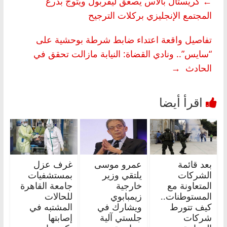
←
كريستال بالاس يصعق ليفربول ويتوج بدرع
المجتمع الإنجليزي بركلات الترجيح
تفاصيل واقعة اعتداء ضابط شرطة بوحشية على
“سايس”.. ونادي القضاة: النيابة مازالت تحقق في
الحادث
→
بعد قائمة
عمرو موسى
غرف عزل
الشركات
يلتقي وزير
بمستشفيات
المتعاونة مع
خارجية
جامعة القاهرة
المستوطنات..
زيمبابوي
للحالات
كيف تتورط
ويشارك في
المشتبه في
شركات
جلستي آلية
إصابتها