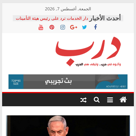
Skip
الجمعة, أغسطس 7, 2026
to
دار الخدمات ترد على رئيس هيئة التأمينات
content
بعد مؤتمره الصحفي: إنكار الأزمة لا ينهي
معاناة أصحاب المعاشات.. ونطالب بكشف
الشركة المنفذة
فرحات سليمان يكتب: القطاع الصحي إلى
أين؟
حزب التحالف الشعبي يطلق لجنة “الحق
درب
في الصحة” بالإسكندرية لرصد الانتهاكات
ودعم المرضى
صور .. اعتماد الرسومات النهائية للقرار
وأتوه
الوزاري لمدينة الصحفيين.. وانتهاء أعمال
في
إنشاء المبنى الإداري
درب..
المجلس القومي لحقوق الإنسان يعلن
وتبقى
متابعة قضية الدكتور محمد زهران.. ويؤكد:
هي
قرينة البراءة وضمانات المحاكمة العادلة
حق أصيل
الدرب