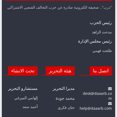
"درب".. صحيفة الكترونية صادرة عن حزب التحالف الشعبي الاشتراكي
رئيس الحزب
مدحت الزاهد
رئيس مجلس الإدارة
طلعت فهمي
اتصل بنا
هيئة التحرير
تحت الانشاء
مديرا التحرير
مستشارو التحرير
desk@daaarb.co
m
إلهامي الميرغي
محمد جودة
أحمد سعد
حنان فكري
help@daaarb.com