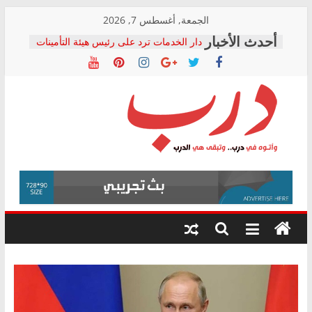
Skip
الجمعة, أغسطس 7, 2026
to
دار الخدمات ترد على رئيس هيئة التأمينات
content
بعد مؤتمره الصحفي: إنكار الأزمة لا ينهي
معاناة أصحاب المعاشات.. ونطالب بكشف
الشركة المنفذة
فرحات سليمان يكتب: القطاع الصحي إلى
أين؟
حزب التحالف الشعبي يطلق لجنة “الحق
درب
في الصحة” بالإسكندرية لرصد الانتهاكات
ودعم المرضى
صور .. اعتماد الرسومات النهائية للقرار
وأتوه
الوزاري لمدينة الصحفيين.. وانتهاء أعمال
في
إنشاء المبنى الإداري
درب..
المجلس القومي لحقوق الإنسان يعلن
وتبقى
متابعة قضية الدكتور محمد زهران.. ويؤكد:
هي
قرينة البراءة وضمانات المحاكمة العادلة
حق أصيل
الدرب