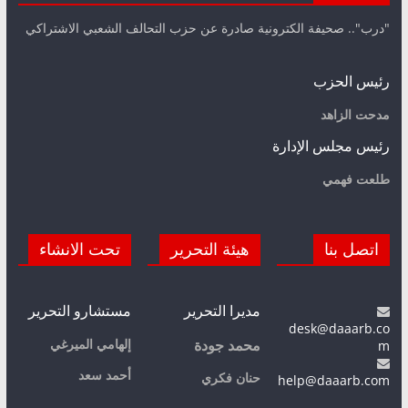
"درب".. صحيفة الكترونية صادرة عن حزب التحالف الشعبي الاشتراكي
رئيس الحزب
مدحت الزاهد
رئيس مجلس الإدارة
طلعت فهمي
اتصل بنا
هيئة التحرير
تحت الانشاء
مديرا التحرير
مستشارو التحرير
desk@daaarb.co
m
إلهامي الميرغي
محمد جودة
أحمد سعد
حنان فكري
help@daaarb.com