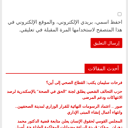
احفظ اسمي، بريدي الإلكتروني، والموقع الإلكتروني في
هذا المتصفح لاستخدامها المرة المقبلة في تعليقي.
أحدث المقالات
فرحات سليمان يكتب: القطاع الصحي إلى أين؟
حزب التحالف الشعبي يطلق لجنة “الحق في الصحة” بالإسكندرية لرصد
الانتهاكات ودعم المرضى
صور .. اعتماد الرسومات النهائية للقرار الوزاري لمدينة الصحفيين..
وانتهاء أعمال إنشاء المبنى الإداري
المجلس القومي لحقوق الإنسان يعلن متابعة قضية الدكتور محمد
زهران.. ويؤكد: قرينة البراءة وضمانات المحاكمة العادلة حق أصيل