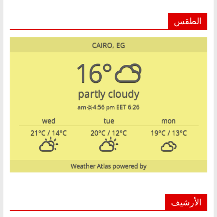
الطقس
CAIRO, EG
16°
partly cloudy
4:56 pm EET
6:26 am
wed
tue
mon
21
°C
/ 14
°C
20
°C
/ 12
°C
19
°C
/ 13
°C
Weather Atlas
powered by
الأرشيف