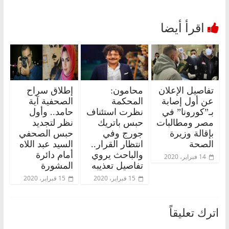
تفاصيل الإعلان
محامون:
إطلاق سراح
عن أول إصابة
المحكمة
الصحفية آية
بـ”كورونا” في
نظرت استئناف
حامد.. وأول
مصر ومطالبات
حبس باتريك
نظر لتجديد
بإقالة وزيرة
جورج وفي
حبس الصحفي
الصحة
انتظار القرار..
السيد عبد اللاه
والباحث يروي
أمام دائرة
14 فبراير، 2020
تفاصيل تعذيبه
المشورة
15 فبراير، 2020
15 فبراير، 2020
اترك تعليقاً