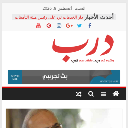
Skip
السبت, أغسطس 8, 2026
to
دار الخدمات ترد على رئيس هيئة التأمينات
content
بعد مؤتمره الصحفي: إنكار الأزمة لا ينهي
معاناة أصحاب المعاشات.. ونطالب بكشف
الشركة المنفذة
فرحات سليمان يكتب: القطاع الصحي إلى
أين؟
حزب التحالف الشعبي يطلق لجنة “الحق
درب
في الصحة” بالإسكندرية لرصد الانتهاكات
ودعم المرضى
صور .. اعتماد الرسومات النهائية للقرار
وأتوه
الوزاري لمدينة الصحفيين.. وانتهاء أعمال
في
إنشاء المبنى الإداري
درب..
المجلس القومي لحقوق الإنسان يعلن
وتبقى
متابعة قضية الدكتور محمد زهران.. ويؤكد:
هي
قرينة البراءة وضمانات المحاكمة العادلة
حق أصيل
الدرب