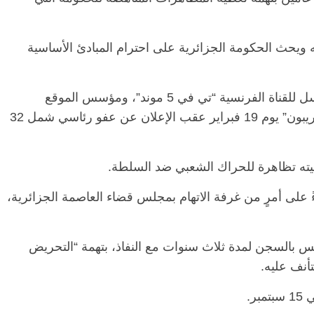
ويحث الحكومة الجزائرية على احترام المبادئ الأساسية
الرئيسية
مصر
ناس وناس
ناس
مقعد شاغر على مائدة الإفطار.. يحيى
ور فرحات فقيه
حسين عبدالهادي فارس مقاومة
وأطلق سراح الصحفي خالد درارني، وهو مراسل للقناة الفرنسية “تي في 5 موند”، ومؤسس الموقع
 الوطن وانحاز
الخصخصة الذي دافع عن المال العام
الإلكتروني الإخباري الناطق بالفرنسية “قصبة تريبون” يوم 19 فبراير عقب الإعلان عن عفو رئاسي شمل 32
(بروفايل)
21 فبراير، 2026
بناءً على أمرٍ من غرفة الاتهام بمجلس قضاء العاصمة الجزائرية،
ر حكم ابتدائي عليه في 10 أغسطس بالسجن لمدة ثلاث سنوات مع النفاذ، بتهمة “التحريض
أنف عليه.
ر.