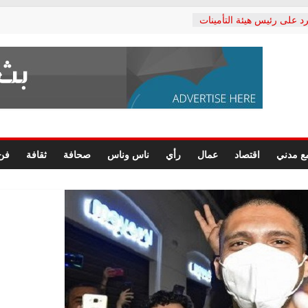
د على رئيس هيئة التأمينات
حفي: إنكار الأزمة لا ينهي
 المعاشات.. ونطالب بكشف
ة
 يكتب: القطاع الصحي إلى
الشعبي يطلق لجنة “الحق
إسكندرية لرصد الانتهاكات
الرسومات النهائية للقرار
ع مدني
اقتصاد
عمال
رأي
ناس وناس
صحافة
ثقافة
فن
 الصحفيين.. وانتهاء أعمال
لإداري
 لحقوق الإنسان يعلن
دكتور محمد زهران.. ويؤكد:
وضمانات المحاكمة العادلة