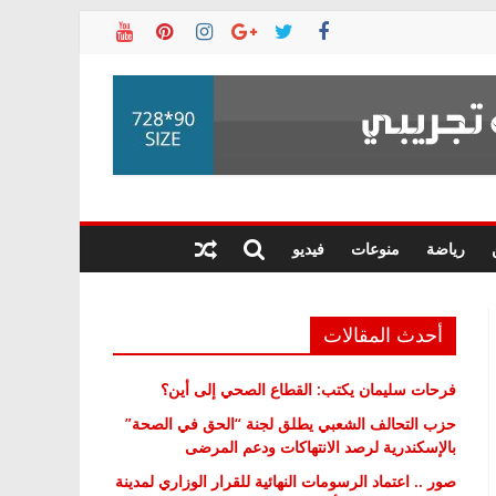
رياضة
منوعات
فيديو
أحدث المقالات
فرحات سليمان يكتب: القطاع الصحي إلى أين؟
حزب التحالف الشعبي يطلق لجنة “الحق في الصحة”
بالإسكندرية لرصد الانتهاكات ودعم المرضى
صور .. اعتماد الرسومات النهائية للقرار الوزاري لمدينة