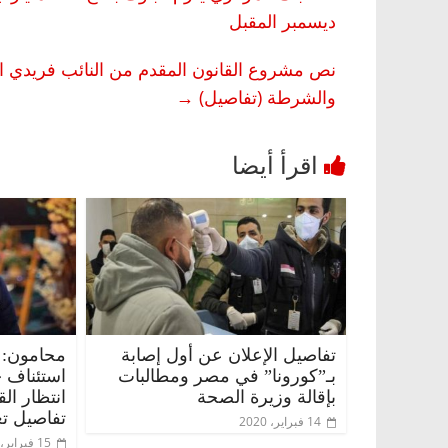
ديسمبر المقبل
نص مشروع القانون المقدم من النائب فريدي ا
والشرطة (تفاصيل)
→
تفاصيل الإعلان عن أول إصابة
محامون: 
بـ”كورونا” في مصر ومطالبات
استئناف 
بإقالة وزيرة الصحة
انتظار ال
تفاصيل تع
14 فبراير، 2020
15 فبراير، 2020