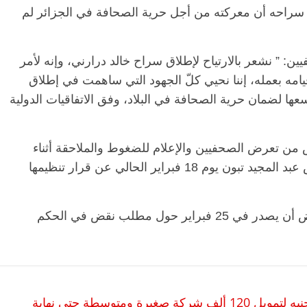
ق سراحه أن معركته من أجل حرية الصحافة في الجزائر لم
ن: ” نشعر بالارتياح لإطلاق سراح خالد درارني، وإنه لأمر
 لمجرد قيامه بعمله، إننا نحيي كلّ الجهود التي ساهمت في إطلاق
 لضمان حرية الصحافة في البلاد، وفق الاتفاقيات الدولية
 من تعرض الصحفيين والإعلام للضغوط والملاحقة أثناء
الانتخابات التشريعية المبكرة التي أعلن الرئيس عبد المجيد تبون يوم 18 فبراير الحالي عن قرار تنظيمها
وينتظر درارني قرار المحكمة العليا الذي يفترض أن يصدر في 25 فبراير حول مطلب نقض في الحكم
البنك المركزي يلزم البنوك بضخ 117 مليار جنيه لتمويل 120 ألف شركة صغيرة ومتوسطة حتى نهاية