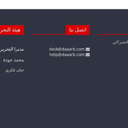
اتصل بنا
هيئة التحر
لاشتراكي
مديرا التحرير
desk@daaarb.com
help@daaarb.com
محمد جودة
حنان فكري