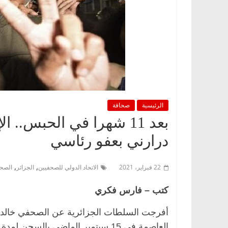
الرئيسية
صحافة
بعد 11 شهرا في الحبس..
درارني بعفو رئاسي
,
,
22 فبراير، 2021
الاتحاد الدولي للصحفيين
الجزائر
الصحف
كتب – فارس فكري
أفرجت السلطات الجزائرية عن الصحفي خالد د
العاصمة في 15 سبتمبر الماضي بالس