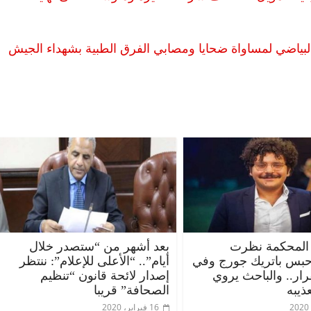
لبياضي لمساواة ضحايا ومصابي الفرق الطبية بشهداء الجيش
المحكمة نظرت
بعد أشهر من “ستصدر خلال
حبس باتريك جورج وفي
أيام”.. “الأعلى للإعلام”: ننتظر
قرار.. والباحث يروي
إصدار لائحة قانون “تنظيم
ذيبه
الصحافة” قريبا
16 فبراير، 2020