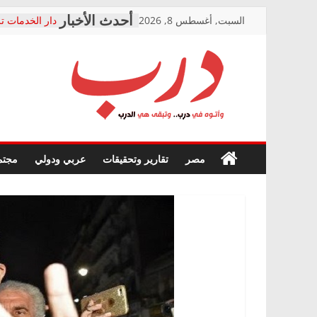
Skip
السبت, أغسطس 8, 2026
دار الخدمات تر
to
بعد مؤتمره الص
معاناة أصحاب
content
الشركة المنفذ
فرحات سليمان
درب
أين؟
حزب التحالف 
في الصحة” بال
وأتوه
ودعم المرضى
صور .. اعتماد 
في
مصر
تقارير وتحقيقات
عربي ودولي
مجتم
الوزاري لمدينة
درب..
إنشاء المبنى ا
وتبقى
المجلس القومي
هي
متابعة قضية ال
الدرب
قرينة البراءة 
حق أصيل