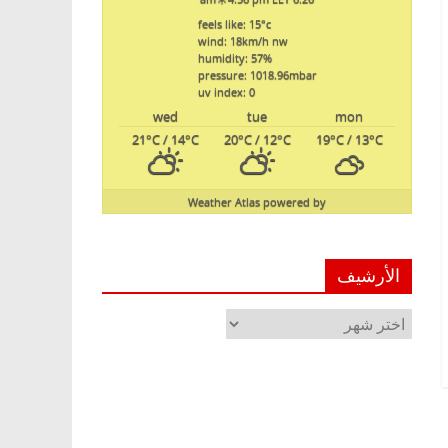
feels like: 15
°c
wind: 18
km/h
nw
humidity: 57
%
pressure: 1018.96
mbar
uv index: 0
wed
tue
mon
21
°C
/ 14
°C
20
°C
/ 12
°C
19
°C
/ 13
°C
Weather Atlas
powered by
الأرشيف
الأرشيف