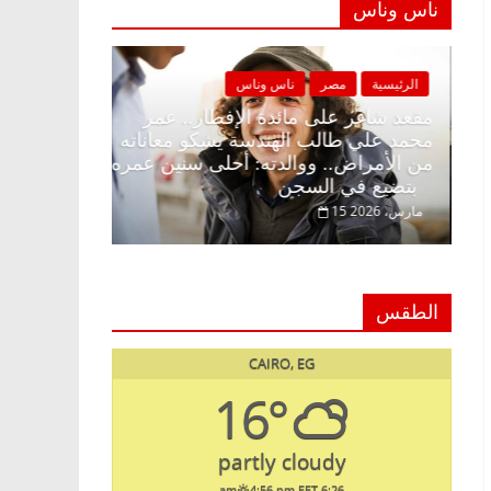
ناس وناس
الرئيسية
مصر
ناس وناس
الرئيسية
مصر
مقعد شاغر على الإفطار وبلكونة بلا زينة
مقعد شاغر على ما
رمضان.. د. عبدالخالق فاروق خبير
محمد علي طالب ا
اقتصادي في انتظار حلم الحرية ولمة
من الأمراض.. وو
الحبايب
بتضيع في السجن
22 فبراير، 2026
15 مارس، 2026
الطقس
CAIRO, EG
16°
partly cloudy
4:56 pm EET
6:26 am