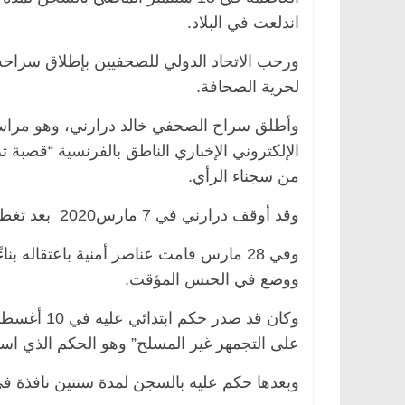
اندلعت في البلاد.
ورحب الاتحاد الدولي للصحفيين بإطلاق سراحه 
لحرية الصحافة.
لرئيسية
مصر
ناس وناس
الرئيسية
مصر
ناس و
عبدالخالق فاروق.. خبير اقتصادي
في ذكرى رحيله.. د. ن
فل بذكرى ميلاده وحيداً على أبواب
قانوني دافع عن قضايا
للحرية (بروفايل)
اير، 2026
26 يناير، 2026
من سجناء الرأي.
وقد أوقف درارني في 7 مارس2020 بعد تغطيته تظاهرة للحراك الشعبي ضد السلطة.
وفي 28 مارس قامت عناصر أمنية باعتقاله 
ووضع في الحبس المؤقت.
وكان قد صد
على التجمهر غير المسلح” وهو الحكم الذي است
وبعدها حكم عليه بالسجن لمدة سنتين نافذة في 15 سبتمب