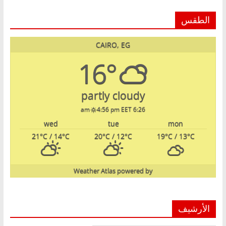
الطقس
CAIRO, EG
16°
partly cloudy
4:56 pm EET
6:26 am
wed
tue
mon
21
°C
/ 14
°C
20
°C
/ 12
°C
19
°C
/ 13
°C
Weather Atlas
powered by
الأرشيف