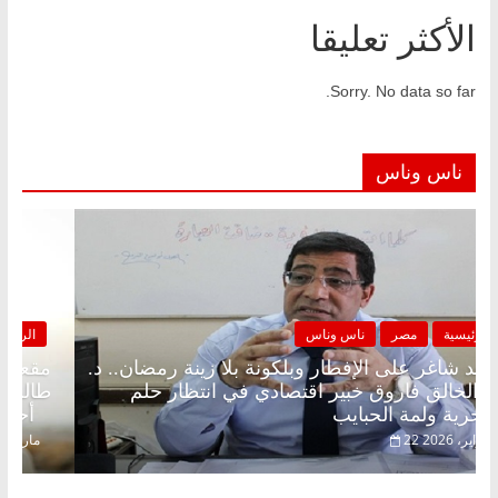
الأكثر تعليقا
Sorry. No data so far.
ناس وناس
الرئيسية
مصر
ناس وناس
مقعد شاغر على الإفطار وبلكونة بلا زينة رمضان.. د.
عبدالخالق فاروق خبير اقتصادي في انتظار حلم
الحرية ولمة الحبايب
22 فبراير، 2026