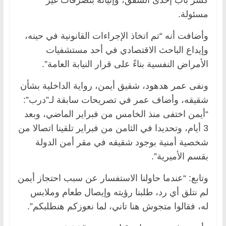
مسئولة.
وأضافت أنه “تم اتخاذ الإجراءات القانونية في حينه،
وإيداع الباحث الاقتصادي في أحد مستشفيات
الأمراض النفسية بناءً على قرار النيابة العامة”.
ونفى عمر هدهود، شقيق أيمن، رواية الداخلية بشأن
شقيقه، وأضاف عمر في تصريحات سابقة لـ”درب”:
“أيمن اختفى منذ الخامس من فبراير الماضي، وبعد
3 أيام، وتحديدا في الثامن من فبراير تلقينا ‏اتصالا من
شخصية أمنية بوجود شقيقه في مقر أمن الدولة
بقسم الأميرية”.
وتابع: “عندما حاولنا ‏الاستفسار عن سبب احتجاز أيمن
لم نتلق أي رد، طلبنا رؤيته وإيصال طعام وملابس
له، فقالوا ‏متجوش هنا تاني، لما نعوزكم هنطلبكم”.