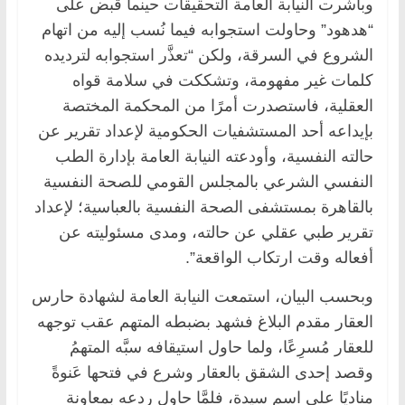
وباشرت النيابة العامة التحقيقات حينما قُبض على
“هدهود” وحاولت استجوابه فيما نُسب إليه من اتهام
الشروع في السرقة، ولكن “تعذَّر استجوابه لترديده
كلمات غير مفهومة، وتشككت في سلامة قواه
العقلية، فاستصدرت أمرًا من المحكمة المختصة
بإيداعه أحد المستشفيات الحكومية لإعداد تقرير عن
حالته النفسية، وأودعته النيابة العامة بإدارة الطب
النفسي الشرعي بالمجلس القومي للصحة النفسية
بالقاهرة بمستشفى الصحة النفسية بالعباسية؛ لإعداد
تقرير طبي عقلي عن حالته، ومدى مسئوليته عن
أفعاله وقت ارتكاب الواقعة”.
وبحسب البيان، استمعت النيابة العامة لشهادة حارس
العقار مقدم البلاغ فشهد بضبطه المتهم عقب توجهه
للعقار مُسرِعًا، ولما حاول استيقافه سبَّه المتهمُ
وقصد إحدى الشقق بالعقار وشرع في فتحها عَنوةً
مناديًا على اسم سيدة، فلمَّا حاول ردعه بمعاونة