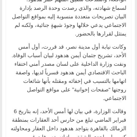
لسماع شهادته، والذي رصدت وحدة الرصد بإدارة
البيان تصريحات متعددة منسوبة إليه بمواقع التواصل
الاجتماعي يدعي خلالها وجودَ شبهةٍ جنائية، ولكنه لم
يمتثل لقرارها بالحضور.
وكانت نيابة أول مدينة نصر، قد قررت، أول أمس
الأحد، تشريح جثمان أيمن هدهود لبيان أسباب الوفاة.
ونفت وزارة الداخلية على لسان مصدر أمني اختفاء
الباحث الاقتصادي أيمن هدهود قسرياً لديها، واصفة
اتهامها بالتسبب في إخفائه ومقتله بأنها شائعات
روجتها “صفحات إخوانية” على مواقع التواصل
الاجتماعي.
وقالت الوزارة، في بيان لها أمس الأحد، إنه بتاريخ 6
فبراير الماضي تبلغ من حارس أحد العقارات بمنطقة
الزمالك بالقاهرة بتواجد هدهود داخل العقار ومحاولته
كسر باب إحدى الشقق، وإتيانه بتصرفات غير