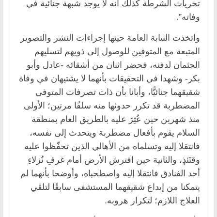
تحريات الشرطة كذلك أنه لا يوجد شبهة جنائية في
وفاته”.
واتخذت النيابة العامة حينها إجراءات النشر والتصوير
المتبعة مع المتوفين للوصول إلى ذويهم لتسليهم
الجثمان لدفنه، فحضر اثنان من أشقائه -عادل وأبو
بكر- وشهدا في التحقيقات بأنهما لا يشتبهان في وفاة
شقيقهما جنائيًّا، وأبانا بأن ذات تصرفات المتوفى
المضطربة قد تكرر حدوثها منه سلفًا مرتين؛ الأولى
منذ شهرين حين عُثِرَ عليه بالطريق العام بمنطقة
السلام يقوم بأفعال مضطربة ويتحدث إلى نفسه،
فانتقلا إليه وتسلماه من الأهالي الذين تحفّظوا عليه
وقتَئذٍ، والثانية حين افترش الأرض أمام غرفِ نُزلاءِ
أحد الفنادق فانتقلا إليه واصطحباه، وأوضحا بأنهما لم
يتمكنا من إيداع شقيقهما المستشفى سابقًا لتلقي
العلاج اللازم؛ لتكرار هروبه.