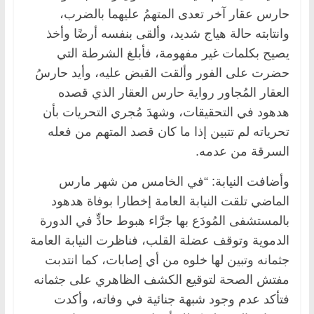
حارس عقار آخر تعدى المتهمُ عليهما بالضرب،
وانتابته حالة هياج شديد، وألقى بنفسه أرضًا وأخذ
يصيح بكلمات غير مفهومة، فأبلغ الشرطة التي
حضرت على الفور وألقت القبض عليه، وأيد حارسُ
العقار المُجاور رواية حارس العقار الذي قصده
هدهود في التحقيقات، وشهدَ مُجري التحريات بأن
تحرياته لم تتبين إذا ما كان قصد المتهم من فعله
السرقة من عدمه.
وأضافت النيابة: “في الخامس من شهر مارس
الماضي تلقت النيابة العامة إخطارا بوفاة هدهود
بالمستشفى المُودَع بها جرَّاء هبوط حادٍّ في الدورة
الدموية وتوقف عضلة القلب، فناظرت النيابة العامة
جثمانه وتبين لها خلوه من أي إصابات، كما انتدبت
مفتش الصحة لتوقيع الكشف الظاهري على جثمانه
فتأكد عدم وجود شبهة جنائية في وفاته، وأكدت