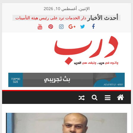
Skip
الإثنين, أغسطس 10, 2026
to
دار الخدمات ترد على رئيس هيئة التأمينات
content
بعد مؤتمره الصحفي: إنكار الأزمة لا ينهي
معاناة أصحاب المعاشات.. ونطالب بكشف
الشركة المنفذة
فرحات سليمان يكتب: القطاع الصحي إلى
أين؟
حزب التحالف الشعبي يطلق لجنة “الحق
درب
في الصحة” بالإسكندرية لرصد الانتهاكات
ودعم المرضى
صور .. اعتماد الرسومات النهائية للقرار
وأتوه
الوزاري لمدينة الصحفيين.. وانتهاء أعمال
في
إنشاء المبنى الإداري
درب..
المجلس القومي لحقوق الإنسان يعلن
وتبقى
متابعة قضية الدكتور محمد زهران.. ويؤكد:
هي
قرينة البراءة وضمانات المحاكمة العادلة
حق أصيل
الدرب