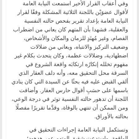
وفي أعقاب القرار الأخير استمعت النيابة العامة
لأقوال عضوَيْن باللجنة الثلاثية المشكلة وفقًا لقرار
النيابة العامة بإعداد تقرير بفحص حالته النفسية
والعقلية، فشهدا بأن المتهم كان يعاني من اضطراب
الفصام، وغير مُهتَدٍ للزمان والمكان والأشخاص،
وضعيف التركيز والانتباه، ويعاني من ضلالات
اضطهادية، وضلالات عظمة، وكان يتحدث بكلام غير
مفهوم تخلله إنكارُه ارتكابَه واقعة الشروع في
السرقة محل التحقيق معه، وأنه دلف العقار الذي
ألقي القبض عليه فيه بحثًا عن السيدة التي كان ينادي
باسمها على حسَبِ أقوال حارس العقار. وأضافت
اللجنة أن تدهور حالته النفسية توثر في درجة الوعي،
ومن الممكن أن تنتهي بالوفاة، وقدَّما تقريرًا مفصلًا
بحالته بالأوراق.
وتستكمل النيابة العامة إجراءات التحقيق في
الواقعة، واستدعت شقيق المتهم عمر هدهود؛