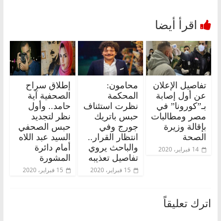
تفاصيل الإعلان
محامون:
إطلاق سراح
عن أول إصابة
المحكمة
الصحفية آية
بـ”كورونا” في
نظرت استئناف
حامد.. وأول
مصر ومطالبات
حبس باتريك
نظر لتجديد
بإقالة وزيرة
جورج وفي
حبس الصحفي
الصحة
انتظار القرار..
السيد عبد اللاه
والباحث يروي
أمام دائرة
14 فبراير، 2020
تفاصيل تعذيبه
المشورة
15 فبراير، 2020
15 فبراير، 2020
اترك تعليقاً