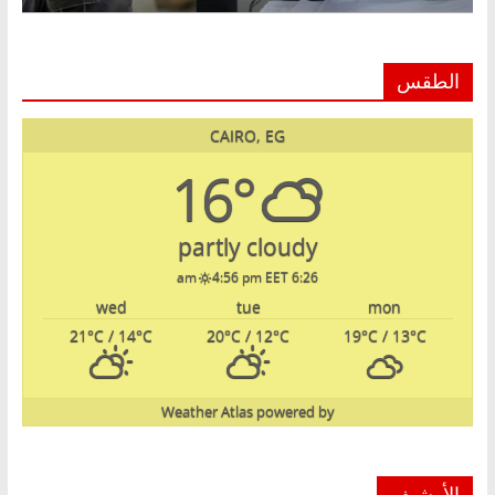
الطقس
CAIRO, EG
16°
partly cloudy
4:56 pm EET
6:26 am
wed
tue
mon
21
°C
/ 14
°C
20
°C
/ 12
°C
19
°C
/ 13
°C
Weather Atlas
powered by
الأرشيف