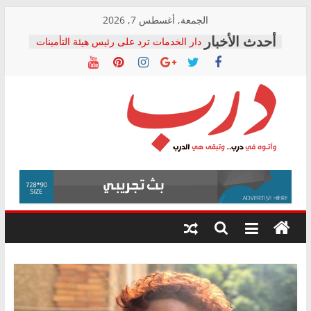
Skip
الجمعة, أغسطس 7, 2026
to
دار الخدمات ترد على رئيس هيئة التأمينات
content
بعد مؤتمره الصحفي: إنكار الأزمة لا ينهي
معاناة أصحاب المعاشات.. ونطالب بكشف
الشركة المنفذة
فرحات سليمان يكتب: القطاع الصحي إلى
أين؟
حزب التحالف الشعبي يطلق لجنة “الحق
درب
في الصحة” بالإسكندرية لرصد الانتهاكات
ودعم المرضى
صور .. اعتماد الرسومات النهائية للقرار
وأتوه
الوزاري لمدينة الصحفيين.. وانتهاء أعمال
في
إنشاء المبنى الإداري
درب..
المجلس القومي لحقوق الإنسان يعلن
وتبقى
متابعة قضية الدكتور محمد زهران.. ويؤكد:
هي
قرينة البراءة وضمانات المحاكمة العادلة
حق أصيل
الدرب