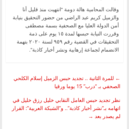
وقالت المحامية هالة دومة “انتهيت منذ قليل أنا
والزميل كريم عبد الراضي من حضور التحقيق بنيابة
أمن الدولة العليا مع الصحفية بسمة مصطفى
وقررت النيابة حبسها لمدة ١٥ يوم على ذمة
التحقيقات في القضية رقم ٩٥٩ لسنة ٢٠٢٠ بتهمة
الانضمام لجماعة إرهابية ونشر أخبار كاذبة”.
←
للمرة الثانية .. تجديد حبس الزميل إسلام الكلحي
الصحفي بـ “درب” 15 يوما ورقيا
نظر تجديد حبس العامل النقابي خليل رزق خليل في
اتهامه بـ”نشر أخبار كاذبة”.. و”الشبكة العربية”: القرار
لم يصدر بعد
→