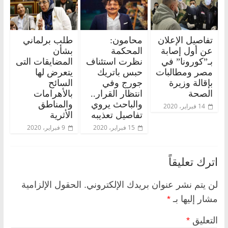
تفاصيل الإعلان
محامون:
طلب برلماني
عن أول إصابة
المحكمة
بشأن
بـ”كورونا” في
نظرت استئناف
المضايقات التى
مصر ومطالبات
حبس باتريك
يتعرض لها
بإقالة وزيرة
جورج وفي
السائح
الصحة
انتظار القرار..
بالأهرامات
والباحث يروي
والمناطق
14 فبراير، 2020
تفاصيل تعذيبه
الأثرية
15 فبراير، 2020
9 فبراير، 2020
اترك تعليقاً
لن يتم نشر عنوان بريدك الإلكتروني.
الحقول الإلزامية
مشار إليها بـ
*
التعليق
*