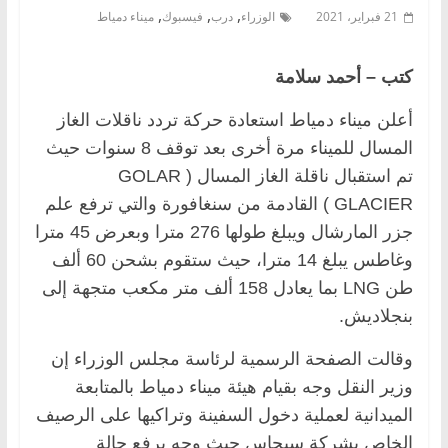
,
,
,
21 فبراير، 2021
الوزراء
درب
فيسبوك
ميناء دمياط
كتب – أحمد سلامة
أعلن ميناء دمياط استعادة حركة تردد ناقلات الغاز
المسال للميناء مرة أخرى بعد توقف 8 سنوات حيث
تم استقبال ناقلة الغاز المسال ( GOLAR
GLACIER ) القادمة من سنغافورة والتي ترفع علم
جزر المارشال ويبلغ طولها 276 مترا وبعرض 45 مترا
وغاطس يبلغ 14 مترا، حيث ستقوم بشحن 60 ألف
طن LNG بما يعادل 158 ألف متر مكعب متجهة إلى
بنجلاديش.
وقالت الصفحة الرسمية لرئاسة مجلس الوزراء إن
وزير النقل وجه بقيام هيئة ميناء دمياط بالمتابعة
الميدانية لعملية دخول السفينة وتراكيها على الرصيف
الخاص بشركة سيجاس حيث وجه برفع حالة