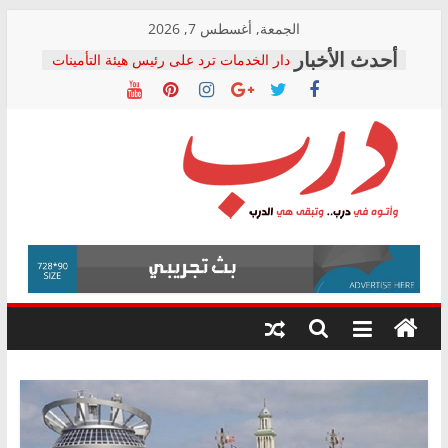
Skip
الجمعة, أغسطس 7, 2026
to
دار الخدمات ترد على رئيس هيئة التأمينات
content
بعد مؤتمره الصحفي: إنكار الأزمة لا ينهي
معاناة أصحاب المعاشات.. ونطالب بكشف
الشركة المنفذة
فرحات سليمان يكتب: القطاع الصحي إلى
أين؟
حزب التحالف الشعبي يطلق لجنة “الحق
درب
في الصحة” بالإسكندرية لرصد الانتهاكات
ودعم المرضى
صور .. اعتماد الرسومات النهائية للقرار
وأتوه
الوزاري لمدينة الصحفيين.. وانتهاء أعمال
في
إنشاء المبنى الإداري
درب..
المجلس القومي لحقوق الإنسان يعلن
وتبقى
متابعة قضية الدكتور محمد زهران.. ويؤكد:
هي
قرينة البراءة وضمانات المحاكمة العادلة
حق أصيل
الدرب