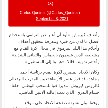
CQ
— Carlos Queiroz (@Carlos_Queiroz)
September 8, 2021
وأضاف كيروش: «أود أن أعبر عن التزامي باستخدام
أفضل ما لدي من خبرة ومعرفة لتحقيق أهداف
وأحلام هذا البلد المرموق في مجال كرة القدم مع
مشجعيه الذين يتسمون بالحماس والتفاني الشديد».
وأختتم تدوينته قائلا: «هيا بنا إلى المستقبل».
وكان الاتحاد المصري لكرة القدم برئاسة أحمد
مجاهد، قد قرر عصر الأربعاء تعيين المدرب البرتغالي
كالروس كيروش، مديرا فنيا للمنتخب الوطني، خلفا
حسام البدري، الذي تمت إقالته الاثنين الماضي.
ووفقا لبيان نشرته صفحة الاتحاد على موقع