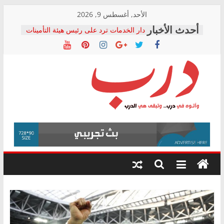
Skip
الأحد, أغسطس 9, 2026
to
دار الخدمات ترد على رئيس هيئة التأمينات
content
بعد مؤتمره الصحفي: إنكار الأزمة لا ينهي
معاناة أصحاب المعاشات.. ونطالب بكشف
الشركة المنفذة
فرحات سليمان يكتب: القطاع الصحي إلى
أين؟
حزب التحالف الشعبي يطلق لجنة “الحق
درب
في الصحة” بالإسكندرية لرصد الانتهاكات
ودعم المرضى
صور .. اعتماد الرسومات النهائية للقرار
وأتوه
الوزاري لمدينة الصحفيين.. وانتهاء أعمال
في
إنشاء المبنى الإداري
درب..
المجلس القومي لحقوق الإنسان يعلن
وتبقى
متابعة قضية الدكتور محمد زهران.. ويؤكد:
هي
قرينة البراءة وضمانات المحاكمة العادلة
حق أصيل
الدرب