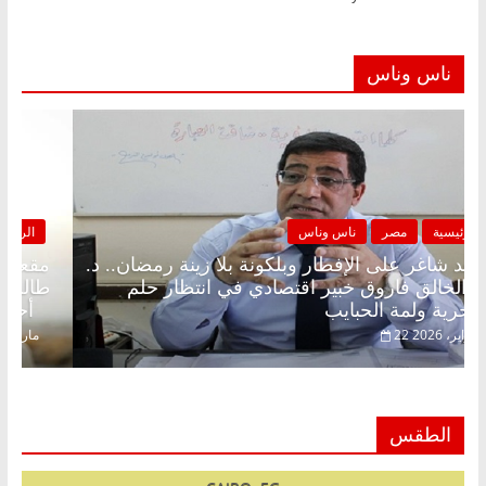
ناس وناس
الرئيسية
مصر
ناس وناس
مقعد شاغر على الإفطار وبلكونة بلا زينة رمضان.. د.
عبدالخالق فاروق خبير اقتصادي في انتظار حلم
الحرية ولمة الحبايب
22 فبراير، 2026
الطقس