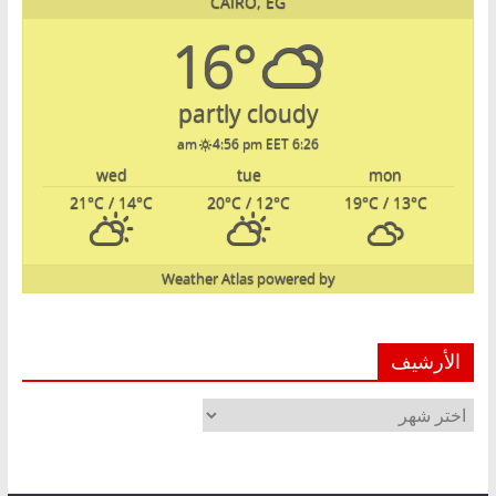
CAIRO, EG
16°
partly cloudy
4:56 pm EET
6:26 am
wed
tue
mon
21
°C
/ 14
°C
20
°C
/ 12
°C
19
°C
/ 13
°C
Weather Atlas
powered by
الأرشيف
الأرشيف