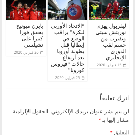
ليفربول يهزم
“الاتحاد الأوربي
بايرن ميونيخ
نوريتش سيتي
للكرة” يراقب
يحقق فوزا
ويقترب من
الوضع في
كبيرا على
حسم لقب
إيطاليا قبل
تشيلسي
الدوري
بطولة أوروبا
26 فبراير، 2020
الإنجليزي
بعد ارتفاع
حالات “فيروس
15 فبراير، 2020
كورونا”
25 فبراير، 2020
اترك تعليقاً
لن يتم نشر عنوان بريدك الإلكتروني.
الحقول الإلزامية
مشار إليها بـ
*
التعليق
*