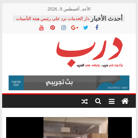
Skip
الأحد, أغسطس 9, 2026
to
دار الخدمات ترد على رئيس هيئة التأمينات
content
بعد مؤتمره الصحفي: إنكار الأزمة لا ينهي
معاناة أصحاب المعاشات.. ونطالب بكشف
الشركة المنفذة
فرحات سليمان يكتب: القطاع الصحي إلى
أين؟
حزب التحالف الشعبي يطلق لجنة “الحق
درب
في الصحة” بالإسكندرية لرصد الانتهاكات
ودعم المرضى
صور .. اعتماد الرسومات النهائية للقرار
وأتوه
الوزاري لمدينة الصحفيين.. وانتهاء أعمال
في
إنشاء المبنى الإداري
درب..
المجلس القومي لحقوق الإنسان يعلن
وتبقى
متابعة قضية الدكتور محمد زهران.. ويؤكد:
هي
قرينة البراءة وضمانات المحاكمة العادلة
حق أصيل
الدرب