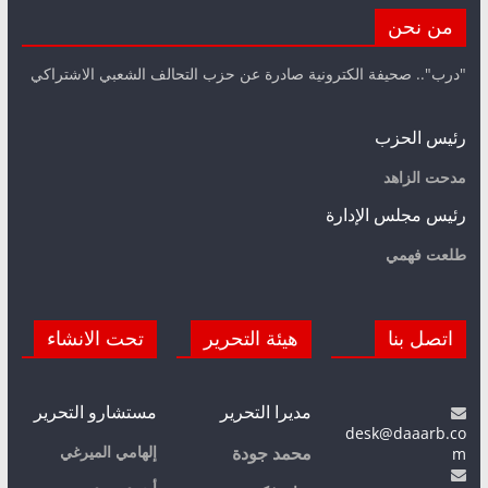
من نحن
"درب".. صحيفة الكترونية صادرة عن حزب التحالف الشعبي الاشتراكي
رئيس الحزب
مدحت الزاهد
رئيس مجلس الإدارة
طلعت فهمي
اتصل بنا
هيئة التحرير
تحت الانشاء
مديرا التحرير
مستشارو التحرير
desk@daaarb.co
m
إلهامي الميرغي
محمد جودة