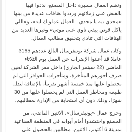
ونظم العمال مسيرة داخل المصنع، نددوا فيها
بالقبض على زملائهم ورددوا هتافات عديدة من بينها
«مجدي بيه يا مجدي.. العمال عملولك ايه»، و«اللي
ياكل قوتي يبقي ناوي على موتي» وغيرها العديد من
الهتافات التي تنادي بتحقيق مطالب العمال.
وكان عمال شركة يونيفرسال البالغ عددهم 3165
عاملا قد أعلنوا الإضراب عن العمل يوم الثلاثاء
الماضي (22 سبتمر الجاري) داخل مقر الشركة لحين
صرف أجورهم المتأخرة، ومتأخرات الحوافز التي لم
يحصلوا عليها منذ خمسة أشهر تقريباً، بالإضافة لبدل
طبيعة ومخاطر العمل التي لم يحصلوا عليها من 30
شهرًا، وذلك دون أي استجابة من الإدارة لمطالبهم.
وخرج عمال «يونيفرسال»، الاثنين الماضي، من
المصنع واحتشدوا أمام أبوابه في المنطقة الصناعية
بمدينة 6 أكتوبر، الاثنين، مطالبين بالحصول على