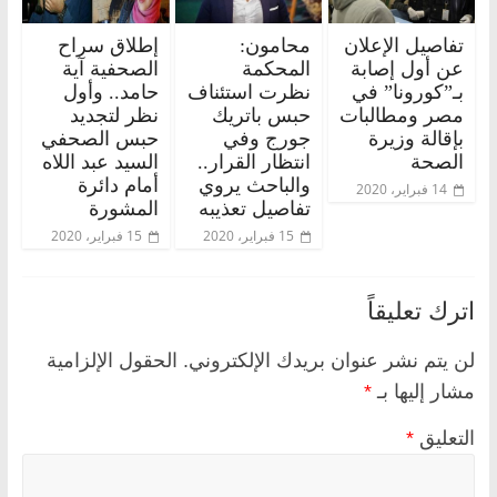
تفاصيل الإعلان
محامون:
إطلاق سراح
عن أول إصابة
المحكمة
الصحفية آية
بـ”كورونا” في
نظرت استئناف
حامد.. وأول
مصر ومطالبات
حبس باتريك
نظر لتجديد
بإقالة وزيرة
جورج وفي
حبس الصحفي
الصحة
انتظار القرار..
السيد عبد اللاه
والباحث يروي
أمام دائرة
14 فبراير، 2020
تفاصيل تعذيبه
المشورة
15 فبراير، 2020
15 فبراير، 2020
اترك تعليقاً
لن يتم نشر عنوان بريدك الإلكتروني.
الحقول الإلزامية
مشار إليها بـ
*
التعليق
*