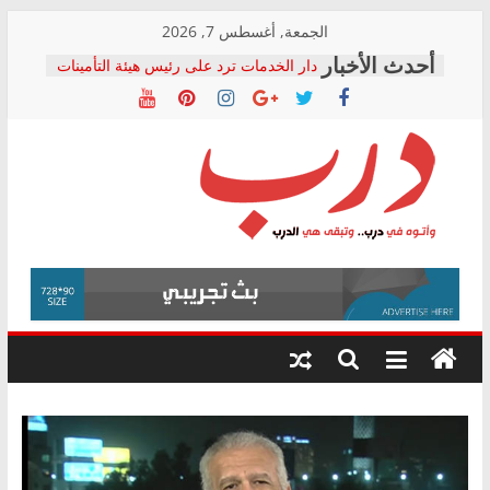
Skip
الجمعة, أغسطس 7, 2026
to
دار الخدمات ترد على رئيس هيئة التأمينات
content
بعد مؤتمره الصحفي: إنكار الأزمة لا ينهي
معاناة أصحاب المعاشات.. ونطالب بكشف
الشركة المنفذة
فرحات سليمان يكتب: القطاع الصحي إلى
أين؟
حزب التحالف الشعبي يطلق لجنة “الحق
درب
في الصحة” بالإسكندرية لرصد الانتهاكات
ودعم المرضى
صور .. اعتماد الرسومات النهائية للقرار
وأتوه
الوزاري لمدينة الصحفيين.. وانتهاء أعمال
في
إنشاء المبنى الإداري
درب..
المجلس القومي لحقوق الإنسان يعلن
وتبقى
متابعة قضية الدكتور محمد زهران.. ويؤكد:
هي
قرينة البراءة وضمانات المحاكمة العادلة
حق أصيل
الدرب