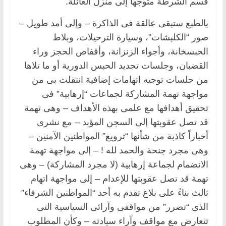
قسم الشرطة متوجهاً إلى منزل العائلة.
بالطبع ستبقى عالقة فى الذاكرة – وإلى أمد طويل –
صور “الكلبشات”، وسيارة الترحيلات، وبلاط
الحبسخانة، وأجواء الزنزانة، وأقفاص الحجز وراء
القضبان، وجلسات تجديد الحبس الدورية أو ما تلاها
من جلسات توجيه اتهامات إضافية انتقلت بى من
مواجهة تهمة المشاركة لجماعات “إرهابية” فى
تحقيق أهدافها مع علمى بهذه الأهداف – وهى تهمة
قد تصل عقوبتها إلى السجن المؤبد – مع نشرى
أخباراً كاذبة من شأنها “ترويع” المواطنين الآمنين –
وهى مجرد جنحة والحمد لله ! – إلى مواجهة تهمة
الانضمام لجماعة إرهابية (لا مجرد المشاركة) – وهى
تهمة قد تصل عقوبتها للإعدام – إلى مواجهة اتهام
ثالث بناءً على بلاغ تقدم به أحد “المواطنين الشرفاء”
الذى “تضرر” من مواقفى وآرائى السياسية التى
تتعارض مع مواقف وآراء سيادته – وكأن المطلوب