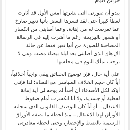
خزائن الأيام
يبدو أن صورتى التى نشرتها أمس الأول قد أثارت
لغطاً كبيراً حتى لقد فسرها البعض بأنها تعبير صارخ
عما تعرضت له من إهانة، وعما أصابنى من انكسار
أو شعور بالهزيمة، رغم ما أشرت إليه فى الرسالة
المصاحبة للصورة من أنها تعبر فقط عن حالة
الإرهاق الذى أصابنى بعد ليلة بيضاء مضت وهى لا
ترحب بملَك النوم فى مجلسها.
على أية حال، فإن توضيح الحقائق يبقى واجباً أخلاقياً،
أياً كان حجم الخلاف السياسى مع النظام؛ لذا فإننى
أؤكد لكل الأصدقاء أن أحداً لم يوجه لى أية إهانة
لفظية أو جسدية، ولا أنا انكسرت أمام ضغوط
الاعتقال – أو أياً كان التوصيف القانونى الذى سجلته
الأوراق لهذا الاعتقال – منذ لحظة ما تصفه الأوراق
الرسمية بالضبط والإحضار، وحتى لحظة مغادرتى