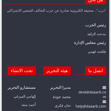
"درب".. صحيفة الكترونية صادرة عن حزب التحالف الشعبي الاشتراكي
رئيس الحزب
مدحت الزاهد
رئيس مجلس الإدارة
طلعت فهمي
اتصل بنا
هيئة التحرير
تحت الانشاء
مديرا التحرير
مستشارو التحرير
desk@daaarb.co
m
إلهامي الميرغي
محمد جودة
أحمد سعد
حنان فكري
help@daaarb.com