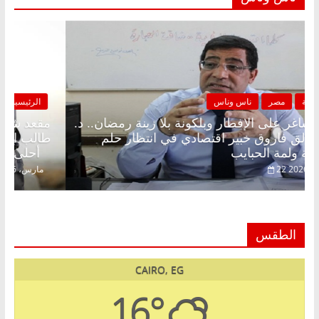
الرئيسية
مصر
ناس وناس
مقعد شاغر على الإفطار وبلكونة بلا زينة رمضان.. د.
عبدالخالق فاروق خبير اقتصادي في انتظار حلم
الحرية ولمة الحبايب
22 فبراير، 2026
الطقس
CAIRO, EG
16°