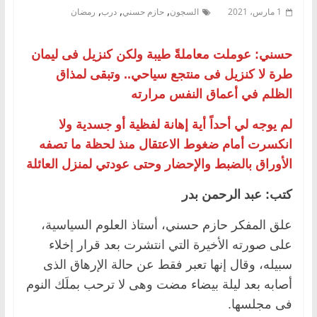
,
,
,
1 مارس، 2021
السجون
حازم حسني
درب
رمضان
حسني: عوملت معاملةً طيبة ولكن كنزيل فى ليمان
طرة لا كنزيل فى منتجع سياحي.. وتبقى لمذاق
الظلم في أعماق النفس مرارته
لم يوجه لي أحداً أية إهانة لفظية أو جسدية ولا
انكسرت أمام ضغوط الاعتقال منذ لحظة ما تصفه
الأوراق بالضبط والإحضار وحتى عودتي لمنزل العائلة
كتب: عبد الرحمن بدر
علق المفكر حازم حسني، أستاذ العلوم السياسية،
على صورته الأخيرة التي انتشرت بعد قرار إخلاء
سبيله، وقال إنها تعبر فقط عن حالة الإرهاق الذى
أصابه بعد ليلة بيضاء مضت وهى لا ترحب بملَك النوم
فى مجلسها.