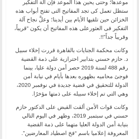
موعدها؛ وحتى يحين هذا الموعد فإن آلة التفكير
ستظل تعمل كى تجد المفاتيح التى تفتح أبواب هذه
الخزائن حين تلقيها الأيام بين أيدينا؛ وعلَّ نجاح آلة
التفكير فى العثورعلى هذه المفاتيح أن يكون “قريباً،
وقريباً جداً”!!.
وكانت محكمة الجنايات بالقاهرة قررت إخلاء سبيل
د. حازم حسني بتدابير احترازية على ذمة القضية
رقم 488 لسنة 2019 حصر أمن دولة عليا، بينما
فوجئ محاميه بظهوره بعدها بأيام في نيابة أمن
الدولة للتحقيق في قضية جديدة في نوفمبر 2020،
وهي التي تم إخلاء سبيله على ذمتها مؤخرًا.
وكانت قوات الأمن ألقت القبض على الدكتور حازم
حسني في سبتمبر 2019، وظهر في اليوم التالي
بنيابة أمن الدولة العليا متهما على ذمة القضية
المعروفة إعلاميا باسم “فخ اصطياد المعارضين”.