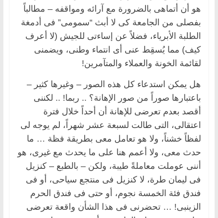
هو أن أتماهى بالضرورة مع آرائه ومواقفه – مطالباً
بفصلى من الجامعة كى لا أبث “سمومى” فى أدمغة
الطلبة الأبرياء، فضلاً عن إساءتى للجيش (لا أعرف
كيف) مما يُسقِط عنى أى انتماء وطنى، ويضمنى
لقائمة الخونة والعملاء والمتآمرين!
هل يمكن استدعاء كل هذه الصور – وغيرها كثير –
باعتبارها صوراً من صور الإهانة؟ .. ربما! .. لكننى
أقصد بعدم تعرضى للإهانة أن أحداً خلال فترة
اعتقالى، التى طالت لسبعة عشر شهراً، لم يوجه لى
لفظاً خشناً، ولا هو تعامل معى بطريقة فظة … ما
حدث معى، ولا أعمم هنا على ما يحدث مع غيرى، هو
أننى عوملت معاملةً طيبة، ولكن – بالطبع – كنزيل
فى ليمان طرة، لا كنزيل فى منتجع سياحى، أو فى
فندق فئة الخمسة نجوم، أو حتى فى فندق الحرم
الزينبى! … تحضرنى فى هذا الشأن واقعة تعرضى