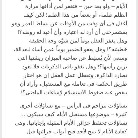
الأيام – ولو بعد حين – فتغفر لمن أذاقها مرارة
الظلم ظلمه، أو بعضاً من هذا الظلم؛ لكن كيف
أغفل فى أى وقت من الأوقات عن بساط العمر وهو
يستصرخنى أن أرد له اعتباره وأن أعيد له رونقه؟!
وهل يغفر العقل يوماً لمن شوَّه وجه الحقيقة
خطيئته؟! وهل يعفو الضمير يوماً عمن أساء للعدالة،
وسعى لأن يُسقِط عن صاحبة الميزان ريشتها التى
تزين رأسها؟! وهل تغفو باقى الذكريات فلا تعود
تطارد الذاكرة، وتعطل عمل العقل إن هو اختار
طريق الحكمة فى تعامله مع المستقبل، وأراد أن
ينفض عنه ضغوط الاستسلام لإساءات الماضى؟!
تساؤلات تتزاحم فى الرأس – مع تساؤلات أخرى
كثيرة – موضوعها مستقبل الأيام كيف سيكون …
تساؤلات تحتفظ خزائن الأيام المقبلة بإجاباتها، وهى
كعادة الأيام لا تتيح لأحد فتح أبواب خزائنها قبل