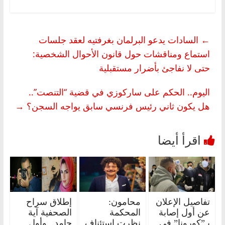
←
السادات يدعو البرلمان بغرفتيه لعقد جلسات
استماع ومناقشات حول قانون الأحوال الشخصية:
حتى لا نفاجئ بأضرار مستقبلية
اليوم.. الحكم على ساركوزي في قضية “التنصت”..
هل يكون ثاني رئيس فرنسي سابق يواجه السجن؟
→
تفاصيل الإعلان
محامون:
إطلاق سراح
عن أول إصابة
المحكمة
الصحفية آية
بـ”كورونا” في
نظرت استئناف
حامد.. وأول