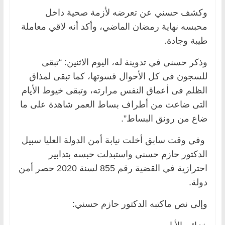
وكشف حسني عن تعرضه لأزمة صحية داخل
محبسه نهاية رمضان الماضي، وأكد أنه لاقي معاملة
طيبة وجادة.
وذكر حسني في تدوينة له، اليوم الاثنين: “تبقى
للسجون فى كل الأحوال قسوتها، كما تبقى لمذاق
الظلم فى أعماق النفس مرارته، وتبقى خيوط الأيام
التى ضاعت من أطراف بساط العمر شاهدة على ما
ضاع من رونق البساط”.
وفي وقت سابق أخلت نيابة أمن الدولة العليا سبيل
الدكتور حازم حسني واستبدلت حبسه بتدابير
احترازية في القضية رقم 855 لسنة 2020 حصر أمن
دولة.
وإلى نص ماكتبه الدكتور حازم حسني: