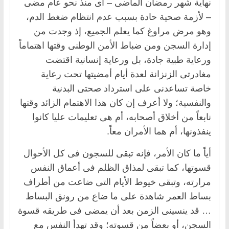
نهاية شهر رمضان الماضى – أى منذ نحو عام مضى
– لأزمة صحية حادة بسبب عدم انتظام ضغط الدم،
وهو مرض مراوغ كما يعلم الجميع، إذ وجدت من
إدارة السجن ومن ضباط الأمن الوطنى وقتها اهتماماً
ورعاية طبية جادة، بل ورعاية إنسانية اقتضت
مغادرتى الزنزانة لعدة أيام أمضيتها تحت رعاية
خاصة تساعدنى على استرداد صحتى البدنية
والنفسية؛ ولا أعرف إن كان هذا الاهتمام الزائد وقتها
نابعاً من أخلاق أصحابه، أم هى تعليمات عليا كانوا
ينفذونها، أم هما الأمران معاً.
أياً ما كان الأمر، فإنه تبقى للسجون فى كل الأحوال
قسوتها، كما تبقى لمذاق الظلم فى أعماق النفس
مرارته، وتبقى خيوط الأيام التى ضاعت من أطراف
بساط العمر شاهدة على ما ضاع من رونق البساط
… قد ينسينى الزمن بعد أن يمضى فى طريقه قسوة
السجن، أو بعضاً من قسوته؛ وقد تهدأ النفس مع