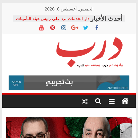
Skip
الخميس, أغسطس 6, 2026
to
دار الخدمات ترد على رئيس هيئة التأمينات
content
بعد مؤتمره الصحفي: إنكار الأزمة لا ينهي
معاناة أصحاب المعاشات.. ونطالب بكشف
الشركة المنفذة
فرحات سليمان يكتب: القطاع الصحي إلى
أين؟
حزب التحالف الشعبي يطلق لجنة “الحق
درب
في الصحة” بالإسكندرية لرصد الانتهاكات
ودعم المرضى
صور .. اعتماد الرسومات النهائية للقرار
وأتوه
الوزاري لمدينة الصحفيين.. وانتهاء أعمال
في
إنشاء المبنى الإداري
درب..
المجلس القومي لحقوق الإنسان يعلن
وتبقى
متابعة قضية الدكتور محمد زهران.. ويؤكد:
هي
قرينة البراءة وضمانات المحاكمة العادلة
حق أصيل
الدرب