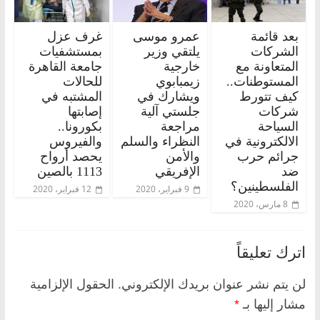
بعد قائمة
عمرو موسى
غرف عزل
الشركات
يلتقي وزير
بمستشفيات
المتعاونة مع
خارجية
جامعة القاهرة
المستوطنات..
زيمبابوي
للحالات
كيف تتورط
ويشارك في
المشتبه في
شركات
جلستي آلية
إصابتها
السياحة
مراجعة
بكورونا..
الالكترونية في
النظراء والسلم
والفيروس
جرائم حرب
والأمن
يحصد أرواح
ضد
الإفريقي
1113 بالصين
الفلسطينين؟
9 فبراير، 2020
12 فبراير، 2020
8 مارس، 2020
اترك تعليقاً
لن يتم نشر عنوان بريدك الإلكتروني.
الحقول الإلزامية
مشار إليها بـ
*