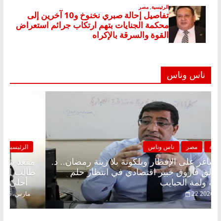
ناس وناس
الرئيسية
مصر
ناس وناس
مقعد شاغر على الإفطار وبلكونة بلا زينة رمضان.. د.
عبدالخالق فاروق خبير اقتصادي في انتظار حلم
الحرية ولمة الحبايب
22 فبراير، 2026