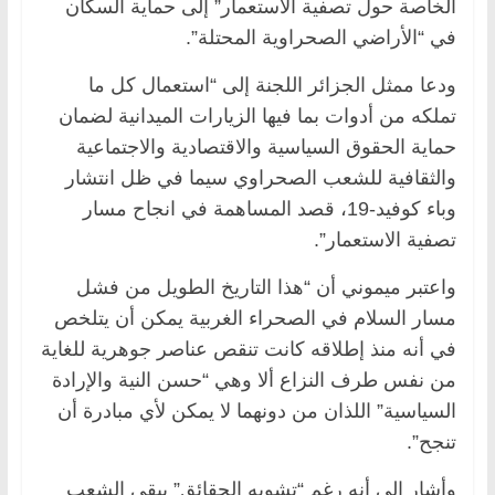
الخاصة حول تصفية الاستعمار” إلى حماية السكان
في “الأراضي الصحراوية المحتلة”.
ودعا ممثل الجزائر اللجنة إلى “استعمال كل ما
تملكه من أدوات بما فيها الزيارات الميدانية لضمان
حماية الحقوق السياسية والاقتصادية والاجتماعية
والثقافية للشعب الصحراوي سيما في ظل انتشار
وباء كوفيد-19، قصد المساهمة في انجاح مسار
تصفية الاستعمار”.
واعتبر ميموني أن “هذا التاريخ الطويل من فشل
مسار السلام في الصحراء الغربية يمكن أن يتلخص
في أنه منذ إطلاقه كانت تنقص عناصر جوهرية للغاية
من نفس طرف النزاع ألا وهي “حسن النية والإرادة
السياسية” اللذان من دونهما لا يمكن لأي مبادرة أن
تنجح”.
وأشار إلى أنه رغم “تشويه الحقائق” يبقى الشعب