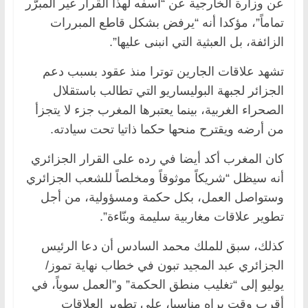
عن وزارة الخارجية عن “أسفه لهذا القرار غير المبرّر
تماماً”، مؤكدا أنه “يرفض بشكل قاطع المبررات
الزائفة، بل العبثية التي انبنى عليها”.
تشهد علاقات الجارين توترا منذ عقود بسبب دعم
الجزائر لجبهة البوليساريو التي تطالب باستقلال
الصحراء الغربية، بينما يعتبرها المغرب جزء لا يتجزأ
من أرضه ويقترح منحها حكما ذاتيا تحت سيادته.
كان المغرب أكد أيضا في رده على القرار الجزائري
أنه سيظل “شريكاً موثوقاً ومخلصاً للشعب الجزائري
وستواصل العمل، بكل حكمة ومسؤولية، من أجل
تطوير علاقات مغاربية سليمة وبنّاءة”.
كذلك، سبق للملك محمد السادس أن دعا الرئيس
الجزائري عبد المجيد تبون في خطاب نهاية تموز/
يوليو إلى “تغليب منطق الحكمة” و”العمل سوياً، في
أقرب وقت يراه مناسبا، على تطوير العلاقات