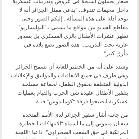
صغار يحملون أسلحة في عروض وتدريبات عسكرية
داخل مخيمات تندوف: “يدعي ممثل الجزائر أنه لا
توجد أدلة على هذه المسألة.. إليكم الصور وحتى
مقاطع الفيديو من مواقع ما يسمى بـ”البوليساريو”
تظهر عشرات الأطفال بالزي العسكري بل بصدور
عارية تحت التدريب.. هذه الصور تضع بلاده في
مأزق كبير”.
وشدد على أنه من الخطير للغاية أن تسمح الجزائر
وهي طرف في جميع الاتفاقيات والمواثيق والإعلانات
الدولية المتعلقة بحقوق الطفل، لجماعة مسلحة
بتلقين الأطفال عقيدة شن الحرب والقيام بعمليات
عسكرية ليصبحوا فرقة “كوماندوس” قتلة.
من جانبه أشار سفير الجزائر لدى الأمم المتحدة
سفيان ميموني إلى ما أسماه “الانتهاكات الخطيرة
المرتكبة في حق الشعب الصحراوي”، داعيا “اللجنة