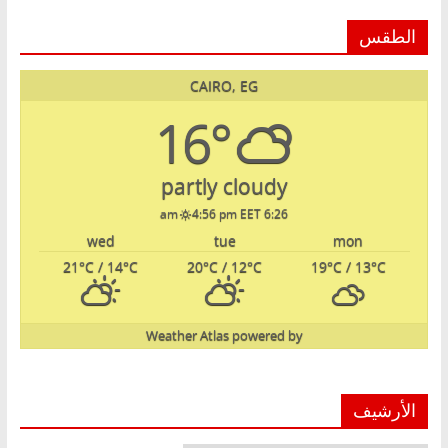
الطقس
CAIRO, EG
16°
partly cloudy
4:56 pm EET
6:26 am
wed
tue
mon
21
°C
/ 14
°C
20
°C
/ 12
°C
19
°C
/ 13
°C
Weather Atlas
powered by
الأرشيف