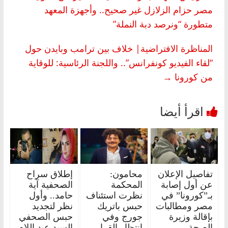
مصر حزام الزلازل غير صحيح.. وأجهزة المعهد
متطورة “ونرصد دبة النملة”
المناظرة الافتراضية| خلاف بين ترامب وبايدن حول
“لقاء الفيديو كونفرانس”.. واللجنة الرئاسية: للوقاية
من كورونا
→
تفاصيل الإعلان
محامون:
إطلاق سراح
عن أول إصابة
المحكمة
الصحفية آية
بـ”كورونا” في
نظرت استئناف
حامد.. وأول
مصر ومطالبات
حبس باتريك
نظر لتجديد
بإقالة وزيرة
جورج وفي
حبس الصحفي
الصحة
انتظار القرار..
السيد عبد اللاه