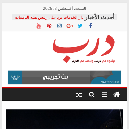
Skip
السبت, أغسطس 8, 2026
to
دار الخدمات ترد على رئيس هيئة التأمينات
content
بعد مؤتمره الصحفي: إنكار الأزمة لا ينهي
معاناة أصحاب المعاشات.. ونطالب بكشف
الشركة المنفذة
فرحات سليمان يكتب: القطاع الصحي إلى
أين؟
حزب التحالف الشعبي يطلق لجنة “الحق
درب
في الصحة” بالإسكندرية لرصد الانتهاكات
ودعم المرضى
صور .. اعتماد الرسومات النهائية للقرار
وأتوه
الوزاري لمدينة الصحفيين.. وانتهاء أعمال
في
إنشاء المبنى الإداري
درب..
المجلس القومي لحقوق الإنسان يعلن
وتبقى
متابعة قضية الدكتور محمد زهران.. ويؤكد:
هي
قرينة البراءة وضمانات المحاكمة العادلة
حق أصيل
الدرب