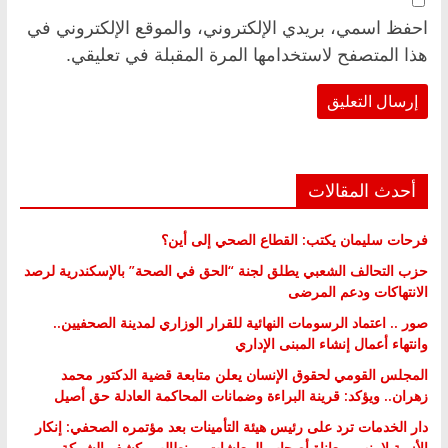
احفظ اسمي، بريدي الإلكتروني، والموقع الإلكتروني في
هذا المتصفح لاستخدامها المرة المقبلة في تعليقي.
أحدث المقالات
فرحات سليمان يكتب: القطاع الصحي إلى أين؟
حزب التحالف الشعبي يطلق لجنة “الحق في الصحة” بالإسكندرية لرصد
الانتهاكات ودعم المرضى
صور .. اعتماد الرسومات النهائية للقرار الوزاري لمدينة الصحفيين..
وانتهاء أعمال إنشاء المبنى الإداري
المجلس القومي لحقوق الإنسان يعلن متابعة قضية الدكتور محمد
زهران.. ويؤكد: قرينة البراءة وضمانات المحاكمة العادلة حق أصيل
دار الخدمات ترد على رئيس هيئة التأمينات بعد مؤتمره الصحفي: إنكار
الأزمة لا ينهي معاناة أصحاب المعاشات.. ونطالب بكشف الشركة