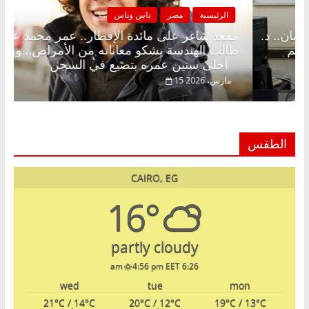
مصر
ناس وناس
الرئيسية
مص
ر على الإفطار وبلكونة بلا زينة رمضان.. د.
مقعد شاغر عل
لق فاروق خبير اقتصادي في انتظار حلم
طالب الهندسة
أحلى سنين عمره بتضيع في السجن
15 مارس، 2026
الطقس
CAIRO, EG
16°
partly cloudy
4:56 pm EET
6:26 am
wed
tue
mon
21
°C
/ 14
°C
20
°C
/ 12
°C
19
°C
/ 13
°C