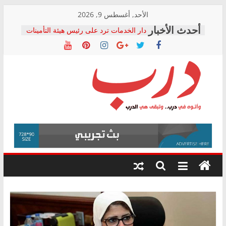
Skip
الأحد, أغسطس 9, 2026
to
دار الخدمات ترد على رئيس هيئة التأمينات
content
بعد مؤتمره الصحفي: إنكار الأزمة لا ينهي
معاناة أصحاب المعاشات.. ونطالب بكشف
الشركة المنفذة
فرحات سليمان يكتب: القطاع الصحي إلى
أين؟
حزب التحالف الشعبي يطلق لجنة “الحق
درب
في الصحة” بالإسكندرية لرصد الانتهاكات
ودعم المرضى
صور .. اعتماد الرسومات النهائية للقرار
وأتوه
الوزاري لمدينة الصحفيين.. وانتهاء أعمال
في
إنشاء المبنى الإداري
درب..
المجلس القومي لحقوق الإنسان يعلن
وتبقى
متابعة قضية الدكتور محمد زهران.. ويؤكد:
هي
قرينة البراءة وضمانات المحاكمة العادلة
حق أصيل
الدرب