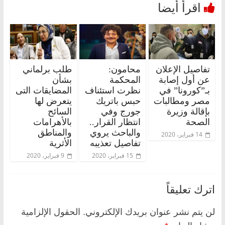
تفاصيل الإعلان
محامون:
طلب برلماني
عن أول إصابة
المحكمة
بشأن
بـ”كورونا” في
نظرت استئناف
المضايقات التى
مصر ومطالبات
حبس باتريك
يتعرض لها
بإقالة وزيرة
جورج وفي
السائح
الصحة
انتظار القرار..
بالأهرامات
والباحث يروي
والمناطق
14 فبراير، 2020
تفاصيل تعذيبه
الأثرية
15 فبراير، 2020
9 فبراير، 2020
اترك تعليقاً
لن يتم نشر عنوان بريدك الإلكتروني.
الحقول الإلزامية