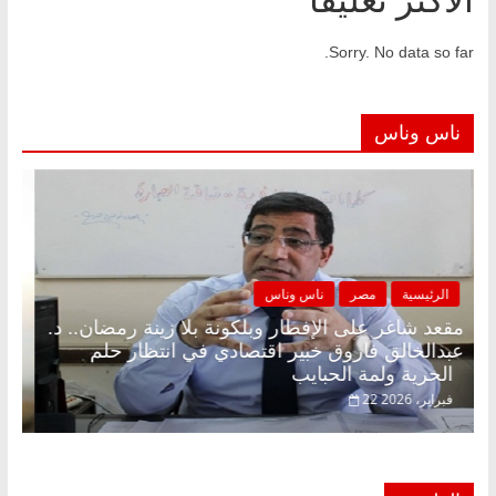
Sorry. No data so far.
ناس وناس
الرئيسية
مصر
ناس وناس
مقعد شاغر على الإفطار وبلكونة بلا زينة رمضان.. د.
عبدالخالق فاروق خبير اقتصادي في انتظار حلم
الحرية ولمة الحبايب
22 فبراير، 2026