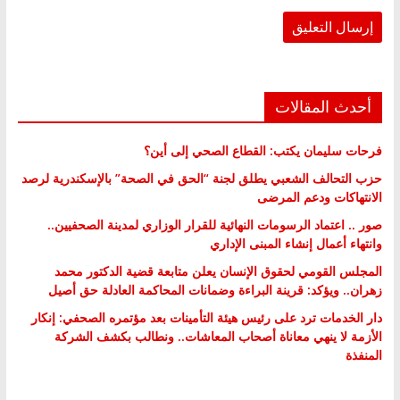
أحدث المقالات
فرحات سليمان يكتب: القطاع الصحي إلى أين؟
حزب التحالف الشعبي يطلق لجنة “الحق في الصحة” بالإسكندرية لرصد
الانتهاكات ودعم المرضى
صور .. اعتماد الرسومات النهائية للقرار الوزاري لمدينة الصحفيين..
وانتهاء أعمال إنشاء المبنى الإداري
المجلس القومي لحقوق الإنسان يعلن متابعة قضية الدكتور محمد
زهران.. ويؤكد: قرينة البراءة وضمانات المحاكمة العادلة حق أصيل
دار الخدمات ترد على رئيس هيئة التأمينات بعد مؤتمره الصحفي: إنكار
الأزمة لا ينهي معاناة أصحاب المعاشات.. ونطالب بكشف الشركة
المنفذة