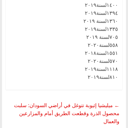
١٤٠٠لسنة٢٠١٩
١٣٩٤لسنة٢٠١٩
١٣٦٠لسنة ٢٠١٩
١٣٣٥لسنة٢٠١٩
٧٠٥لسنة ٢٠١٩
٥٥٨لسنة٢٠٢٠
١٥٥١لسنة٢٠١٨
٥٧٠لسنة٢٠٢٠
١١١٨لسنة٢٠١٩
٨١٠لسنة٢٠١٩
←
ميليشيا إثيوبة تتوغل في أراضي السودان: سلبت
محصول الذرة وقطعت الطريق أمام والمزارعين
والعمال