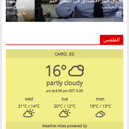
عبدالخالق فاروق خبير اقتصادي في انتظار حلم
ط
الحرية ولمة الحبايب
أح
22 فبراير، 2026
الطقس
CAIRO, EG
16°
partly cloudy
4:56 pm EET
6:26 am
wed
tue
mon
21
°C
/ 14
°C
20
°C
/ 12
°C
19
°C
/ 13
°C
Weather Atlas
powered by