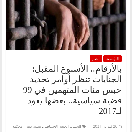
الرئيسية
مصر
بالأرقام.. الأسبوع المقبل:
الجنايات تنظر أوامر تجديد
حبس مئات المتهمين في 99
قضية سياسية.. بعضها يعود
لـ2017
,
,
,
26 فبراير، 2021
الحبس
الحبس الاحتياطي
تجديد حبس
محكمة