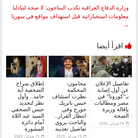
وزارة الدفاع العراقية تكذب البنتاجون: لا صحة لتبادلنا
معلومات استخباراتية قبل استهداف مواقع في سوريا
→
تفاصيل الإعلان
محامون:
إطلاق سراح
عن أول إصابة
المحكمة
الصحفية آية
بـ”كورونا” في
نظرت استئناف
حامد.. وأول
مصر ومطالبات
حبس باتريك
نظر لتجديد
بإقالة وزيرة
جورج وفي
حبس الصحفي
الصحة
انتظار القرار..
السيد عبد اللاه
والباحث يروي
أمام دائرة
14 فبراير، 2020
تفاصيل تعذيبه
المشورة
15 فبراير، 2020
15 فبراير، 2020