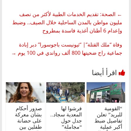
←
الصحة: تقديم الخدمات الطبية لأكثر من نصف
مليون مواطن بالمدن الساحلية خلال الصيف.. وضبط
وإعدام 6 أطنان أغذية فاسدة بمطروح
وفاة “ملك القتلة”| “ثيونيست باجوسورا” دبر إبادة
جماعية راح ضحيتها 800 ألف رواندي في 100 يوم
→
“القومية
فرشوا لها
صدور أحكام
للبريد” تعلن
المعدية سجاد..
بشأن معركة
تفاصيل ضبط
جدل حول
على حضانة
أكبر عملية
“مجاملة”
طفلين بين