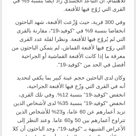
للاهتمام، أن التباعد الجسدي زاد أيضا بنسبة 5% في
القرى التي رُوّج فيها للأقنعة.
وفي 300 قرية، حيث وُزّعت الأقنعة، شهد الباحثون
انخفاضا بنسبة 9% في “كوفيد-19″، مقارنة بالقرى
التي لم يُروّج فيها للأقنعة. ونظرا لقلة عدد القرى
التي روّج فيها لأقنعة القماش، لم يتمكن الباحثون من
معرفة ما إذا كانت الأقنعة القماشية أو الجراحية
أفضل في الحد من “كوفيد-19”.
وكان لدى الباحثين حجم عينة كبير بما يكفي لتحديد
أنه في القرى التي وزّع فيها الأقنعة الجراحية،
انخفض “كوفيد-19” بنسبة 12%. وفي تلك القرى،
انخفض “كوفيد-19” بنسبة 35% لدى لأشخاص الذين
تزيد أعمارهم عن 60 عاما، و23% للأشخاص الذين
تتراوح أعمارهم بين 50 و60 عاما. وعند النظر إلى
الأعراض الشبيهة بـ “كوفيد-19″، وجد الباحثون أن كلا