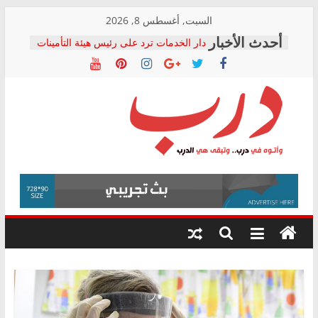
Skip
السبت, أغسطس 8, 2026
to
دار الخدمات ترد على رئيس هيئة التأمينات
content
بعد مؤتمره الصحفي: إنكار الأزمة لا ينهي
معاناة أصحاب المعاشات.. ونطالب بكشف
الشركة المنفذة
فرحات سليمان يكتب: القطاع الصحي إلى
أين؟
حزب التحالف الشعبي يطلق لجنة “الحق
درب
في الصحة” بالإسكندرية لرصد الانتهاكات
ودعم المرضى
صور .. اعتماد الرسومات النهائية للقرار
وأتوه
الوزاري لمدينة الصحفيين.. وانتهاء أعمال
في
إنشاء المبنى الإداري
درب..
المجلس القومي لحقوق الإنسان يعلن
وتبقى
متابعة قضية الدكتور محمد زهران.. ويؤكد:
هي
قرينة البراءة وضمانات المحاكمة العادلة
حق أصيل
الدرب