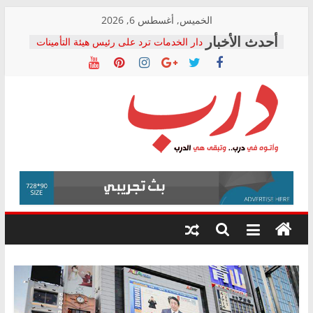
Skip
الخميس, أغسطس 6, 2026
to
دار الخدمات ترد على رئيس هيئة التأمينات
content
بعد مؤتمره الصحفي: إنكار الأزمة لا ينهي
معاناة أصحاب المعاشات.. ونطالب بكشف
الشركة المنفذة
فرحات سليمان يكتب: القطاع الصحي إلى
أين؟
حزب التحالف الشعبي يطلق لجنة “الحق
درب
في الصحة” بالإسكندرية لرصد الانتهاكات
ودعم المرضى
صور .. اعتماد الرسومات النهائية للقرار
وأتوه
الوزاري لمدينة الصحفيين.. وانتهاء أعمال
في
إنشاء المبنى الإداري
درب..
المجلس القومي لحقوق الإنسان يعلن
وتبقى
متابعة قضية الدكتور محمد زهران.. ويؤكد:
هي
قرينة البراءة وضمانات المحاكمة العادلة
حق أصيل
الدرب