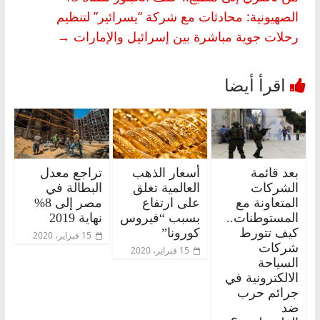
الصهيونية: محادثات مع شركة “يسرائير” لتنظيم
رحلات جوية مباشرة بين إسرائيل والإمارات
→
بعد قائمة
أسعار الذهب
تراجع معدل
الشركات
العالمية تغلق
البطالة في
المتعاونة مع
على ارتفاع
مصر إلى 8%
المستوطنات..
بسبب “فيروس
نهاية 2019
كيف تتورط
كورونا”
15 فبراير، 2020
شركات
15 فبراير، 2020
السياحة
الالكترونية في
جرائم حرب
ضد