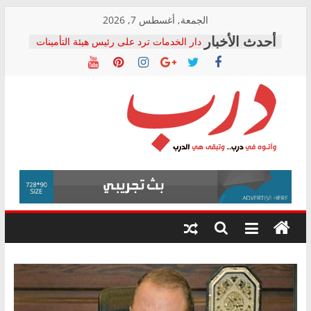
Skip
الجمعة, أغسطس 7, 2026
to
دار الخدمات ترد على رئيس هيئة التأمينات
content
بعد مؤتمره الصحفي: إنكار الأزمة لا ينهي
معاناة أصحاب المعاشات.. ونطالب بكشف
الشركة المنفذة
فرحات سليمان يكتب: القطاع الصحي إلى
أين؟
حزب التحالف الشعبي يطلق لجنة “الحق
درب
في الصحة” بالإسكندرية لرصد الانتهاكات
ودعم المرضى
صور .. اعتماد الرسومات النهائية للقرار
وأتوه
الوزاري لمدينة الصحفيين.. وانتهاء أعمال
في
إنشاء المبنى الإداري
درب..
المجلس القومي لحقوق الإنسان يعلن
وتبقى
متابعة قضية الدكتور محمد زهران.. ويؤكد:
هي
قرينة البراءة وضمانات المحاكمة العادلة
حق أصيل
الدرب