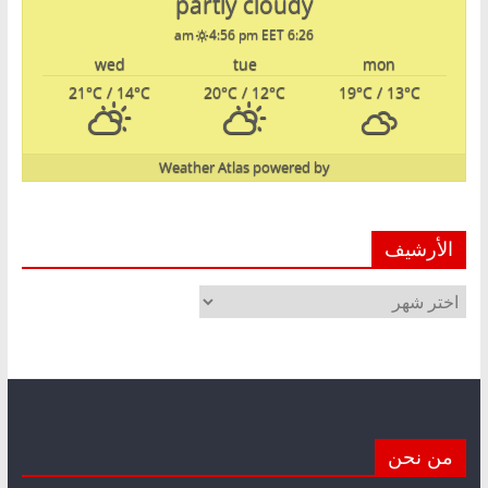
partly cloudy
4:56 pm EET
6:26 am
wed
tue
mon
21
°C
/ 14
°C
20
°C
/ 12
°C
19
°C
/ 13
°C
Weather Atlas
powered by
الأرشيف
الأرشيف
من نحن