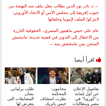
←
د. نادر نور الدين يطالب بنقل ملف سد النهضة من
جنوب إفريقيا إلى مجلس الأمن أو الاتحاد الأوروبي:
لاتتركوا الملف لإثيوبيا وحلفائها
عام على حبس ماهينور المصري.. الحقوقية البارزة
من الاعتقال إلى التدوير في قضية جديدة: مانبحبش
السجن بس مابنخفش منه
→
تفاصيل الإعلان
محامون:
طلب برلماني
عن أول إصابة
المحكمة
بشأن
بـ”كورونا” في
نظرت استئناف
المضايقات التى
مصر ومطالبات
حبس باتريك
يتعرض لها