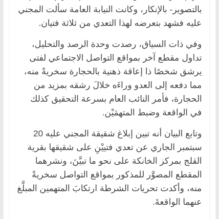
بالتصوير- بالإنكار، وكانت النيابة العامة سألت المجني
عليه فشهد بتعرضه لهذا التعدي من ثلاثة فتيان.
وفي ذات السياق، رصدت وحدة الرصد والتحليل،
تداول مقطع آخر بمواقع التواصل الاجتماعي لفتى
يرشق شخصًا ذا إعاقة ذهنية بالحجارة سخريةً منه،
مما دفعه إلى العدو وراءَه خلالَ رشقه بمزيد من
الحجارة، فأمر النائب العام بسرعة التحقيق كذلك
في الواقعة وضبط المتهمَيْن.
وتابع البيان أنه تبين إبلاغ شقيقة المجني عليه 20
سبتمبر الجاري عن تعدي فتييْنِ على شقيقها بقرية
القلج بمركز الخانكة على نحو ما تبيَّنَ، ونشرهما
المقطع المصوَّر للمذكور بمواقع التواصل سخريةً
منه، وأكدت تحريات الشرطة ارتكابَ المتهمين المبلَّغ
عنهما الواقعةَ.