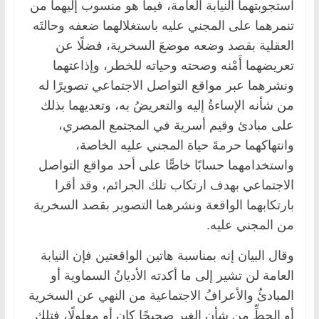
استجوبتهما النيابة العامة، فيما هو منسوب إليهما من
تنمرهما على المجني عليه باستغلالهما ضعفه وحالتَه
العقلية بقصد وضعه موضعَ السخرية، فضلًا عن
تعريضهما أَمْنه وصحته وحياته للخطر، وإذاعتهما
ونشرهما عبر مواقع التواصل الاجتماعي تصويرًا له
من شأنه الإساءةُ إليه والتعريضُ به، وتعديهما بذلك
على مبادئ وقيم أسرية في المجتمع المصري،
وانتهاكهما حرمةَ حياة المجني عليه الخاصة،
واستخدامهما حسابًا خاصًّا على أحد مواقع التواصل
الاجتماعي بهدف ارتكاب تلك الجرائم، وقد أقرا
بارتكابهما الواقعة ونشرهما التصوير بقصد السخرية
من المجني عليه.
وقال البيان إنه بمناسبة هاتين الواقعتين فإن النيابة
العامة لن تشير إلى ما أكدته الأديانُ السماوية أو
المبادئُ والأعرافُ الاجتماعية من النهي عن السخرية
أو الحطِّ من شأن الغير صحيحًا كان أو معلولًا، فتلك