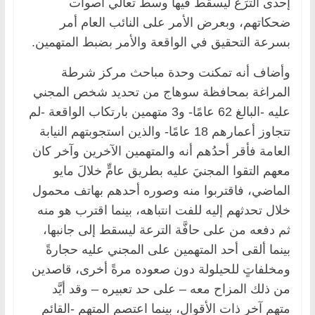
إحدى التُّرَع ليسقط فيها وسط تعالي أصوات
ضحكاتهم، وبعرض الأمر على النائب العام أمر
بسرعة التحقيق في الواقعة والأمر بضبط المتهمين.
وأضاف أنه تمكنت وحدة مباحث مركز شرطة
المراغة بمحافظة سوهاج من تحديد شخص المجني
عليه -البالغ 62 عامًا- و3 متهمين بارتكاب الواقعة -لم
تتجاوز أعمارهم 18 عامًا- والذين استجوبتهم النيابة
العامة فأقر أحدُهم أنه والمتهمين الآخرين وآخر كان
معهم التقوا المجنيَ عليه بطريق عامٍّ خلالَ مايو
الماضي، فاقتربوا منه وصوره أحدهم بهاتف محمول
خلال تحدثهم إليه للفت انتباهه، بينما اقترب هو منه
ثم دفعه من على حافَّة الترعة ليسقط إلى جانبها،
بينما ألقى أحد المتهمين على المجني عليه حجارةً
ومخلفاتٍ للحيلولة دون صعوده مرةً أخرى، قاصدين
من ذلك المزاح معه – على حد تعبيره – وقد أيَّد
متهم آخر ذات الأقوال، بينما اعتصم المتهم -القائم