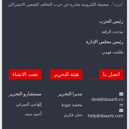
"درب".. صحيفة الكترونية صادرة عن حزب التحالف الشعبي الاشتراكي
رئيس الحزب
مدحت الزاهد
رئيس مجلس الإدارة
طلعت فهمي
اتصل بنا
هيئة التحرير
تحت الانشاء
مديرا التحرير
مستشارو التحرير
desk@daaarb.co
m
إلهامي الميرغي
محمد جودة
أحمد سعد
حنان فكري
help@daaarb.com