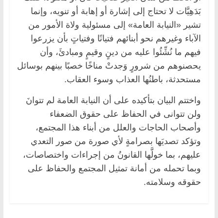
بَدَهِيَّات لا تحتاج إلى إشارة أو إهابة أو تنويه، وإنما
تشير «النيابة العامة» إلى مسئولية ولاة الأمور من
الآباء وغيرهم نحو أبنائهم فتيانًا وفتياتٍ بأن يزرعوا
فيهم ما نُشِّئُوا عليه من دينٍ وقيمٍ ومبادئَ، وأن
يحصنوهم من شرورٍ وَجدتْ مناخًا خصبًا بينهم بوسائل
مستحدثة، باطنُها العذاب وسوء العقاب.
واختتم البيان بتأكيده على أن النيابة العامة لم تتوانَ
ولن تتوانى في الحفاظ على حقوق الضعفاء
وأصحاب الحاجات والعلل من أبناء هذا المجتمع،
وتؤكد تصديَها بصرامةٍ لأي صورة من صور التعدي
عليهم، بما خولَّها القانونُ من إجراءات واختصاصات،
وبما تحمله من أمانة تمثيل المجتمع والحفاظ على
حقوقه وسلامته.