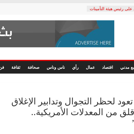
 على رئيس هيئة التأمينات
ي: إنكار الأزمة لا ينهي
لمعاشات.. ونطالب بكشف
كتب: القطاع الصحي إلى
شعبي يطلق لجنة “الحق
كندرية لرصد الانتهاكات
رسومات النهائية للقرار
ع مدني
اقتصاد
عمال
رأي
ناس وناس
صحافة
ثقافة
فن
لصحفيين.. وانتهاء أعمال
داري
لحقوق الإنسان يعلن
كتور محمد زهران.. ويؤكد:
مانات المحاكمة العادلة
 تعود لحظر التجوال وتدابير الإغلاق
لق من المعدلات الأمريكية..