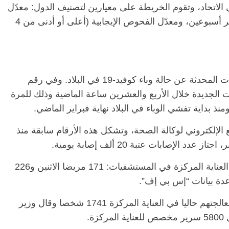
في الاتحاد، وتقوم الخريطة على معيارين لتصنيف الدول: معدّل
الإصابات الجديدة لكل 100 ألف نسمة خلال آخر أسبوعين، ومعدّل الفحوص الإيجابية (أعلى أو أدنى من 4
ونشرت وزارة الصحة الفرنسية الخميس البيانات المحدثة عن حالة وباء كوفيد-19 في البلاد. وفي رقم
ا 30 ألفا من الإصابات الجديدة خلال الأربع والعشرين ساعة الماضية وذلك للمرة
ذ بداية تفشي الوباء في البلاد نهاية فبراير الماضي.
 حسب الموقع الإلكتروني لوكالة الصحة، وتشكل هذه الأرقام سابقة منذ
وعلى مدار أيام، أدخل عدد متزايد إلى وحدات العناية المركزة في المستشفيات: 171 مريضا الاثنين و226
ويبلغ عدد المصابين بوباء كوفيد-19 الذين تتم معالجتهم حاليا في العناية المركزة 1741 شخصا وقال وزير
ة.