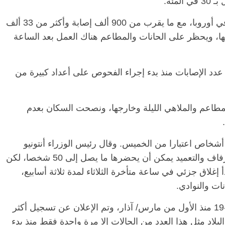
مئة.
وتشهد إسبانيا حاليا أحد أعلى معدلات الإصابة في أوروبا، مع ما يقرب من 900 ألف إصابة وأكثر من 33 ألف
ها، ويحظر على الحانات والمطاعم هناك العمل بعد الساعة
 عدد الإصابات منذ بدء إجراء الفحوص على أعداد كبيرة من
مطاعم والملاهي الليلة وخارجها، ونصحت السكان بعدم
خاص اعتبارا من الخميس. وقال رئيس الوزراء أنتونيو
كوستا في مؤتمر صحفي الأربعاء إن حفلات الزفاف والتعميد يمكن أن يحضرها ما يصل إلى 50 شخصا، لكن
غلاق جزئي في ساعة متأخرة الثلاثاء لمدة ثلاثة أسابيع،
ات والنوادي.
وشهدت التشيك 1106 حالة وفاة بسبب كوفيد-19 منذ الأول من مارس/ آذار، وتم الإعلان عن تسجيل أكثر
البلاد مثل هذا العدد من الحالات إلا مرة واحدة فقط منذ بدء