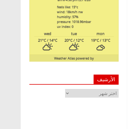
feels like: 15
°c
wind: 18
km/h
nw
humidity: 57
%
pressure: 1018.96
mbar
uv index: 0
wed
tue
mon
21
°C
/ 14
°C
20
°C
/ 12
°C
19
°C
/ 13
°C
Weather Atlas
powered by
الأرشيف
الأرشيف