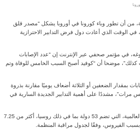
رونا
ة، من أن تطور وباء كورونا في أوروبا يشكل “مصدر قلق
، في الوقت الذي أعادت دول فرض التدابير الاحترازية
غه، في مؤتمر صحفي عبر الإنترنت إن “عدد الإصابات
ت كذلك”، موضحا أن “كوفيد أصبح السبب الخامس للوفاة وتم
بات بمقدار الضعفين أو الثلاثة أضعاف يوميًا مقارنة بذروة
س مرات”، مشددًا على أهمية التدابير الجديدة السارية في
وسجلت منطقة أوروبا التابعة لمنظمة الصحة العالمية، التي تضم 53 دولة بما في ذلك روسيا، أكثر من 7.25