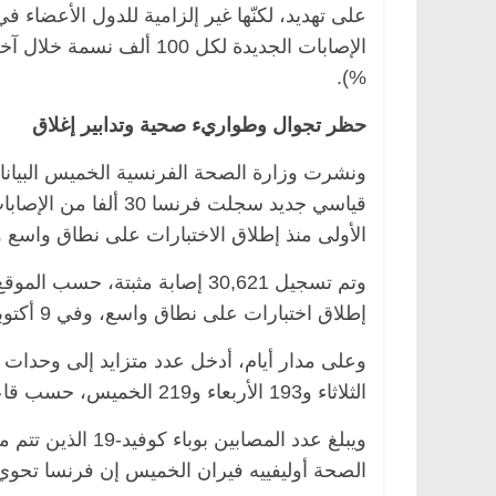
على تهديد، لكنّها غير إلزامية للدول الأعضاء 
%).
حظر تجوال وطواريء صحية وتدابير إغلاق
قياسي جديد سجلت فرنس
الأولى منذ إطلاق الاختبارات على نطاق واسع ومن
وتم تسجيل 30,621 إصابة مثبتة،
إطلاق اختبارات على نطاق واسع، وفي 9 أكتوبر، اجتاز عدد الإصابات عتبة 20 ألف إصابة يومية.
الثلاثاء و193 الأربعاء و219 الخميس، حسب قاعدة بيانات “إس بي إف”.
الصحة أوليفييه فيران الخميس إن فرنسا تحوي 5800 سرير مخصص للعناية المركز