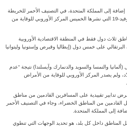
تحاد الأوروبي، إضافة إلى المملكة المتحدة، في التصنيف الأحمر للخريطة
الأوروبية الجديدة حول قيود السفر لمكافحة كوفيد-19 التي نشرها الخميس المركز الأوروبي للوقاية من
الرئيسية
مصر
ناس وناس
وناس
مقعد شاغر على مائدة الإفطار.. يحيى
نور فرحات فقيه
حسين عبدالهادي فارس مقاومة
ق ثلاث دول فقط في المنطقة الاقتصادية الأوروبية
ا الوطن وانحاز
الخصخصة الذي دافع عن المال العام
 البرتقالي على خمس دول (إيطاليا وقبرص وإستونيا وليتوانيا
(بروفايل)
21 فبراير، 2026
لمانيا والنمسا والسويد والدنمارك وآيسلندا) نتيجة “عدم
، ولم يصدر المركز الأوروبي للوقاية من الأمراض
رض تدابير تقييدية على المسافرين القادمين من مناطق
شمل القادمين من المناطق الخضراء، وجاء في التصنيف الأحمر
 المناطق داخل كل بلد، هو تحديد الوجهات التي تنطوي