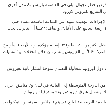
كما أعلن الرئيس الفرنسي إيمانويل ماكرون، فرض حظر تجوال ليلي في العاصمة باريس و8 مدن أخرى
ي السريع لفيروس كورونا.
الإجراءات الجديدة سيبدأ من الساعة التاسعة مساء حتى
أربعة أسابيع على الأقل”، وأضاف: “علينا أن نتحرك، يجب
كما تم إعلان حالة طوارئ صحية عامة، بعد تسجيل أكثر من 22 ألفا و951 إصابة مؤكدة يوم الأربعاء، وأوضح
اعي”، قائلاً إن الفيروس ينتشر من خلال الحفلات و “أمسيات
ول أوروبية لمحاولة التصدي لموجة انتشار ثانية لفيروس
ففي بريطانيا، رفعت الحكومة مستوى التأهب من الدرجة المتوسطة إلى العالية في لندن و7 مناطق أخرى
رك وشمال شرق ديربيشير وتشيسترفيلد وإريواش.
وقال رئيس بلدية لندن صادق خان إن سكان العاصمة البريطانية البالغ عددهم 9 ملايين نسمة، لن يتمكنوا بعد