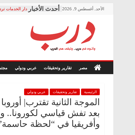
Skip
الأحد, أغسطس 9, 2026
دار الخدمات ترد
to
بعد مؤتمره الصحف
معاناة أصحاب ا
content
الشركة المنفذة
فرحات سليمان ي
درب
أين؟
حزب التحالف ال
في الصحة” بالإس
وأتوه
ودعم المرضى
صور .. اعتماد ال
في
مصر
تقارير وتحقيقات
عربي ودولي
مجتم
الوزاري لمدينة ا
درب..
إنشاء المبنى الإ
وتبقى
المجلس القومي 
هي
متابعة قضية الد
الدرب
الرئيسية
تقارير وتحقيقات
عربي ودولي
قرينة البراءة وض
حق أصيل
الموجة الثانية تقترب| أوروبا
بعد تفش قياسي لكورونا.. وق
وأفريقيا في “لحظة حاسمة”