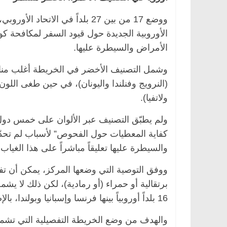
ووضع 17 من بين 27 بلداً في الا
الأمراض والسيطرة عليها.
الرئيسية
مصر
ناس وناس
الرئيسية
مصر
ناس 
 عبدالخالق فاروق.. خبير اقتصادي
في ذكرى رحيله.. د. 
وشمل التصنيف الأخضر في الخريطة أغلب مناط
تفل بذكرى ميلاده وحيداً على أبواب
قانوني دافع عن قضاي
(النرويج وفنلندا واليونان)، في حين طغى اللون
للحرية (بروفايل)
ولاتفيا).
26 يناير، 2026
26 يناير، 2026
ولم يطبّق التصنيف عبر الألوان على خمس دول (أ
كفاية المعطيات حول الفحوص” لأسباب لم تحدّد
والسيطرة عليها تعليقاً مباشراً على هذا الغياب.
ووفق التوصية التي وضعها المركز، يمكن أن تف
برتقالية أو حمراء (أو رمادية)، لكن ذلك لا ي
16 بلداً أوروبياً بينها فرنسا وإسبانيا وبولندا، بالإضافة إلى المملكة المتحدة.
والهدف من وضع الخريطة التفصيلية التي تشمل