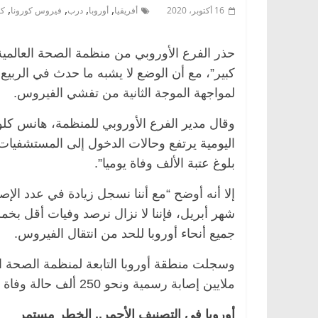
,
,
,
,
16 أكتوبر، 2020
أفريقيا
أوروبا
درب
فيروس كورونا
كو
حذر الفرع الأوروبي من منظمة الصحة العالمي
كبير”، مع أن الوضع لا يشبه ما حدث في الربيع
لمواجهة الموجة الثانية من تفشي الفيروس.
وقال مدير الفرع الأوروبي للمنظمة، هانس كلو
اليومية يرتفع وحالات الدخول إلى المستشفيا
بلوغ عتبة الألف وفاة يوميا”.
إلا أنه أوضح “مع أننا نسجل زيادة في عدد الإصا
شهر أبريل، فإننا لا نزال نرصد وفيات أقل بخم
جميع أنحاء أوروبا للحد من انتقال الفيروس.
ملايين إصابة رسمية ونحو 250 ألف حالة وفاة بسبب الفيروس، وفقًا لجدول مراقبة المنظمة.
أوروبا في التصنيف الأحمر.. الخطر مستمر