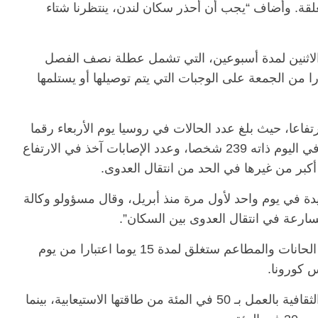
غلقة. وأضاف “يجب أن أحذر سكان لندن، ينتظرنا شتاء
 الاثنين لمدة أسبوعين، التي تشمل عطلة نصف الفصل
 من الجمعة على الوجبات التي يتم توصيلها أو يستلمها
فاعا، حيث بلغ عدد الحالات في روسيا يوم الأربعاء رقما
قياسيا عند 14321، بينما بلغ عدد حالات الوفاة في اليوم ذاته 239 شخصا، وعدد الإصابات آخذ في الارتفاع
كبر من غيرها في الحد من انتقال العدوى.
لاف حالة إصابة جديدة في يوم واحد لأول مرة منذ أبريل، وقال مسؤولو وكالة
متسارعة في انتقال العدوى بين السكان”.
وقال إقليم كاتالونيا بشمال شرقي إسبانيا، إن الحانات والمطاعم ستغلق لمدة 15 يوما اعتبارا من يوم
س كورونا.
وسيُسمح للصالات الرياضية وقاعات الأنشطة الثقافية بالعمل بـ 50 في المئة من طاقتها الاستيعابية، بينما