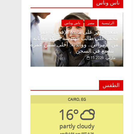
ناس وناس
الرئيسية
مصر
ناس وناس
الرئيسية
مصر
مقعد شاغر على الإفطار وبلكونة بلا زينة
مقعد شاغر على م
رمضان.. د. عبدالخالق فاروق خبير
محمد علي طالب 
اقتصادي في انتظار حلم الحرية ولمة
من الأمراض.. و
الحبايب
بتضيع في السجن
22 فبراير، 2026
15 مارس، 2026
الطقس
CAIRO, EG
16°
partly cloudy
4:56 pm EET
6:26 am