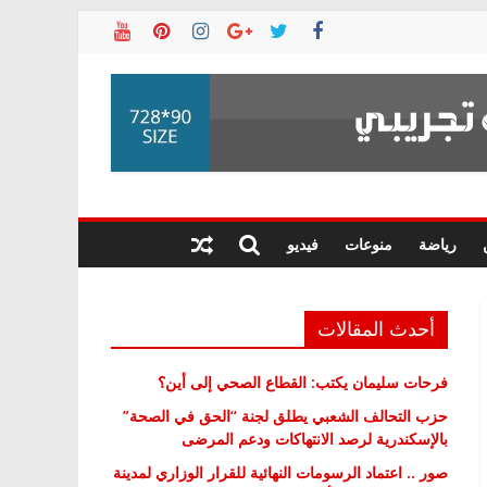
رياضة
منوعات
فيديو
أحدث المقالات
فرحات سليمان يكتب: القطاع الصحي إلى أين؟
حزب التحالف الشعبي يطلق لجنة “الحق في الصحة”
بالإسكندرية لرصد الانتهاكات ودعم المرضى
صور .. اعتماد الرسومات النهائية للقرار الوزاري لمدينة