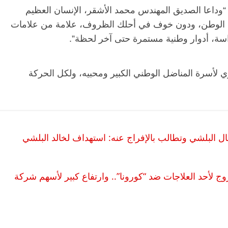
“وداعا الصديق المهندس محمد الأشقر، الإنسان العظيم
يا الوطن، ودون خوف في أحلك الظروف، علامة من علامات
سة، أدوار وطنية مستمرة حتى آخر لحظة”.
 لأسرة المناضل الوطني الكبير ومحبيه، ولكل الحركة
الرئيسية
مصر
ناس وناس
الرئ
مقعد شاغر على مائدة الإفطار.. يحيى
مقعد 
ات فقيه
حسين عبدالهادي فارس مقاومة
رمضان
 البلشي وتطالب بالإفراج عنه: استهداف لخالد البلشي
 وانحاز
الخصخصة الذي دافع عن المال العام
اقتصا
(بروفايل)
الحبايب
21 فبراير، 2026
22 فبراير،
روج لأحد العلاجات ضد “كورونا”.. وارتفاع كبير لأسهم شركة