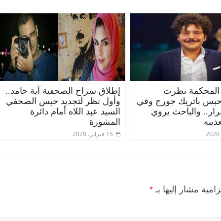
المحكمة نظرت
إطلاق سراح الصحفية آية حامد..
حبس باتريك جورج وفي
وأول نظر لتجديد حبس الصحفي
قرار.. والباحث يروي
السيد عبد اللاه أمام دائرة
ذيبه
المشورة
15 فبراير، 2020
زامية مشار إليها بـ
*