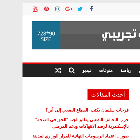
رياضة
منوعات
فيديو
أحدث المقالات
فرحات سليمان يكتب: القطاع الصحي إلى أين؟
حزب التحالف الشعبي يطلق لجنة “الحق في الصحة”
بالإسكندرية لرصد الانتهاكات ودعم المرضى
صور .. اعتماد الرسومات النهائية للقرار الوزاري لمدينة