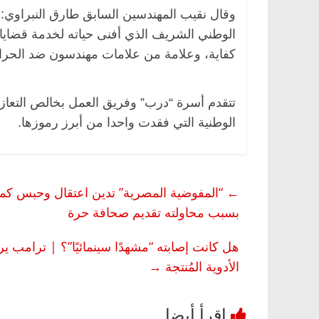
وقال نقيب المهندسين السابق طارق النبراوي: 
الوطني الشريف الذي أفنى حياته لخدمة قضا
كفاية، وعلامة من علامات مهندسون ضد الحرا
تتقدم أسرة “درب” وفريق العمل بخالص التعازي
الوطنية التي فقدت واحدا من أبرز رموزها.
مصر
ناس وناس
الرئيسية
مصر
ناس وناس
الق فاروق.. خبير اقتصادي
في ذكرى رحيله.. د. نور فرح
←
“المفوضية المصرية” تدين اعتقال وحبس كمال
رى ميلاده وحيداً على أبواب
قانوني دافع عن قضايا الوطن
للحرية (بروفايل)
بسبب محاولته تقديم صحافة حرة
26 يناير، 2026
هل كانت إصابته “مشهدًا سينمائيًا”؟ | ترامب ي
الأدوية المُنتجة
→