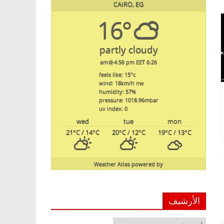
CAIRO, EG
16°
partly cloudy
4:56 pm EET
6:26 am
feels like: 15
°c
wind: 18
km/h
nw
humidity: 57
%
pressure: 1018.96
mbar
uv index: 0
wed
tue
mon
21
°C
/ 14
°C
20
°C
/ 12
°C
19
°C
/ 13
°C
Weather Atlas
powered by
الأرشيف
الأرشيف