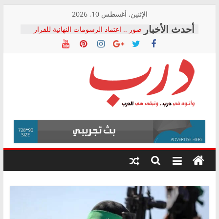
Skip
الإثنين, أغسطس 10, 2026
to
صور .. اعتماد الرسومات النهائية للقرار
content
الوزاري لمدينة الصحفيين.. وانتهاء أعمال
إنشاء المبنى الإداري
النائبة مها عبد الناصر تعلن تقدمها بقانون
حرية تداول المعلومات للبرلمان خلال
الأسبوع الأخير لدور الانعقاد
نقيب الصحفيين يخاطب الوزراء
درب
والمحافظين ويتقدم بـ 10 بلاغات للنائب
العام ضد مؤسسات تستغل المتدربين
فرحات سليمان يكتب: القطاع الصحي إلى
وأتوه
أين؟
في
حزب التحالف الشعبي يطلق لجنة “الحق
درب..
في الصحة” بالإسكندرية لرصد الانتهاكات
وتبقى
ودعم المرضى
هي
الدرب