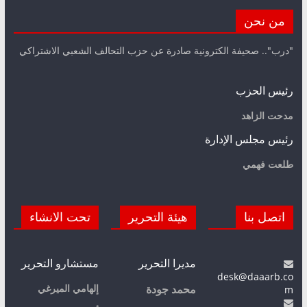
من نحن
"درب".. صحيفة الكترونية صادرة عن حزب التحالف الشعبي الاشتراكي
رئيس الحزب
مدحت الزاهد
رئيس مجلس الإدارة
طلعت فهمي
اتصل بنا
هيئة التحرير
تحت الانشاء
مديرا التحرير
مستشارو التحرير
desk@daaarb.co
m
إلهامي الميرغي
محمد جودة