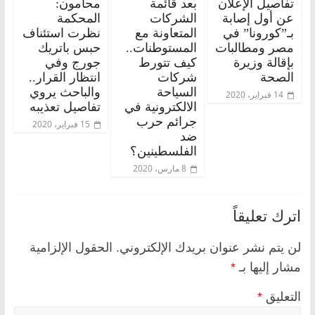
تفاصيل الإعلان
بعد قائمة
محامون:
عن أول إصابة
الشركات
المحكمة
بـ”كورونا” في
المتعاونة مع
نظرت استئناف
مصر ومطالبات
المستوطنات..
حبس باتريك
بإقالة وزيرة
كيف تتورط
جورج وفي
الصحة
شركات
انتظار القرار..
السياحة
والباحث يروي
14 فبراير، 2020
الالكترونية في
تفاصيل تعذيبه
جرائم حرب
15 فبراير، 2020
ضد
الفلسطينين؟
8 مارس، 2020
اترك تعليقاً
لن يتم نشر عنوان بريدك الإلكتروني.
الحقول الإلزامية
مشار إليها بـ
*
التعليق
*