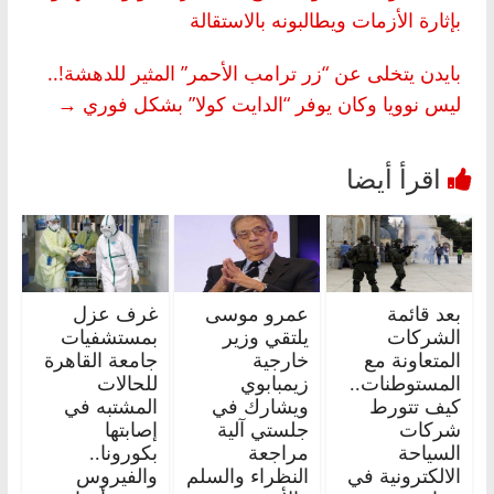
بإثارة الأزمات ويطالبونه بالاستقالة
بايدن يتخلى عن “زر ترامب الأحمر” المثير للدهشة!..
ليس نوويا وكان يوفر “الدايت كولا” بشكل فوري
→
بعد قائمة
عمرو موسى
غرف عزل
الشركات
يلتقي وزير
بمستشفيات
المتعاونة مع
خارجية
جامعة القاهرة
المستوطنات..
زيمبابوي
للحالات
كيف تتورط
ويشارك في
المشتبه في
شركات
جلستي آلية
إصابتها
السياحة
مراجعة
بكورونا..
الالكترونية في
النظراء والسلم
والفيروس