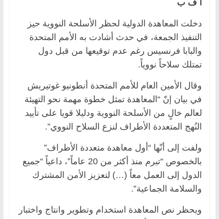
أ ف ب
دخلت المعاهدة الدولية لحظر الأسلحة النووية حيز
التنفيذ الجمعة، في حدث أشادت به الأمم المتحدة
والبابا فرنسيس رغم عدم توقيعها من قبل دول
تمتلك سلاحاً نووياً.
وقال الأمين العام للأمم المتحدة أنطونيو غوتيريش
في بيان إنّ “المعاهدة تمثل خطوة مهمة نحو التهيئة
لعالم خالٍ من الأسلحة النووية ودليلا قويا على تأييد
النُهج المتعددة الأطراف لنزع السلاح النووي”.
ولفت إلى أنّها “أول معاهدة متعددة الأطراف”
بالخصوص “تبرم منذ أكثر من 20 عاماً”، داعياً “جميع
الدول إلى العمل معاً (…) لتعزيز الأمن المشترك
والسلامة الجماعية”.
ويحظر نص المعاهدة استخدام وتطوير وانتاج واختبار