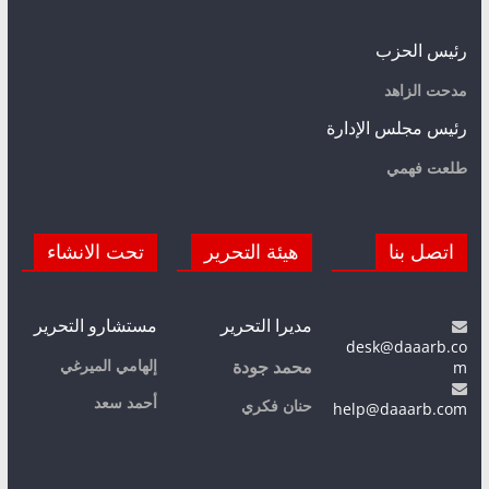
رئيس الحزب
مدحت الزاهد
رئيس مجلس الإدارة
طلعت فهمي
اتصل بنا
هيئة التحرير
تحت الانشاء
مديرا التحرير
مستشارو التحرير
desk@daaarb.co
m
إلهامي الميرغي
محمد جودة
أحمد سعد
حنان فكري
help@daaarb.com