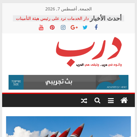
Skip
الجمعة, أغسطس 7, 2026
to
دار الخدمات ترد على رئيس هيئة التأمينات
content
بعد مؤتمره الصحفي: إنكار الأزمة لا ينهي
معاناة أصحاب المعاشات.. ونطالب بكشف
الشركة المنفذة
فرحات سليمان يكتب: القطاع الصحي إلى
أين؟
حزب التحالف الشعبي يطلق لجنة “الحق
درب
في الصحة” بالإسكندرية لرصد الانتهاكات
ودعم المرضى
صور .. اعتماد الرسومات النهائية للقرار
وأتوه
الوزاري لمدينة الصحفيين.. وانتهاء أعمال
في
إنشاء المبنى الإداري
درب..
المجلس القومي لحقوق الإنسان يعلن
وتبقى
متابعة قضية الدكتور محمد زهران.. ويؤكد:
هي
قرينة البراءة وضمانات المحاكمة العادلة
حق أصيل
الدرب