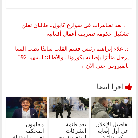
←
بعد تظاهرات في شوارع كابول.. طالبان تعلن
تشكيل حكومة تصريف أعمال أفغانية
د. علاء إبراهيم رئيس قسم القلب سابقًا بطب المنيا
يرحل متأثرًا بإصابته بكورونا.. والأطباء: الشهيد 592
بالفيروس حتى الآن
→
تفاصيل الإعلان
بعد قائمة
محامون:
عن أول إصابة
الشركات
المحكمة
بـ”كورونا” في
المتعاونة مع
نظرت استئناف