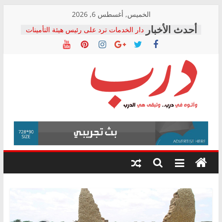
Skip
الخميس, أغسطس 6, 2026
to
دار الخدمات ترد على رئيس هيئة التأمينات
content
بعد مؤتمره الصحفي: إنكار الأزمة لا ينهي
معاناة أصحاب المعاشات.. ونطالب بكشف
الشركة المنفذة
فرحات سليمان يكتب: القطاع الصحي إلى
أين؟
حزب التحالف الشعبي يطلق لجنة “الحق
درب
في الصحة” بالإسكندرية لرصد الانتهاكات
ودعم المرضى
صور .. اعتماد الرسومات النهائية للقرار
وأتوه
الوزاري لمدينة الصحفيين.. وانتهاء أعمال
في
إنشاء المبنى الإداري
درب..
المجلس القومي لحقوق الإنسان يعلن
وتبقى
متابعة قضية الدكتور محمد زهران.. ويؤكد:
هي
قرينة البراءة وضمانات المحاكمة العادلة
حق أصيل
الدرب