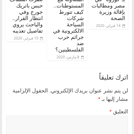
مصر ومطالبات
المستوطنات..
حبس باتريك
بإقالة وزيرة
كيف تتورط
جورج وفي
الصحة
شركات
انتظار القرار..
السياحة
والباحث يروي
14 فبراير، 2020
الالكترونية في
تفاصيل تعذيبه
جرائم حرب
15 فبراير، 2020
ضد
الفلسطينين؟
8 مارس، 2020
اترك تعليقاً
لن يتم نشر عنوان بريدك الإلكتروني.
الحقول الإلزامية
مشار إليها بـ
*
التعليق
*