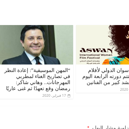
الرئيسية
مصر
ناس وناس
الرئيسية
مص
مقعد شاغر على مائدة الإفطار.. يحيى
مقعد شاغر على
وان الدولي لأفلام
“المهن الموسيقية”: إعادة النظر
حسين عبدالهادي فارس مقاومة
رمضان.. د. ع
تم دورته الرابعة اليوم
في تصاريح الغناء لمطربي
الخصخصة الذي دافع عن المال العام
اقتصادي في ا
 كبير من الفنانين
المهرجانات.. وهاني شاكر:
(بروفايل)
الحبايب
رمضان وقع تعهدًا ثم غنى عاريًا
21 فبراير، 2026
22 فبراير، 2026
17 فبراير، 2020
زامية مشار إليها بـ
*