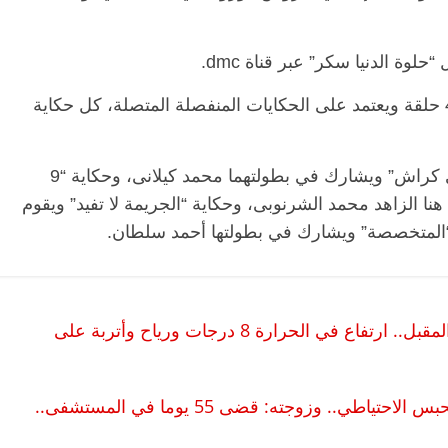
وة الدنيا سكر” عبر قناة dmc.
مسلسل “حلوة الدنيا سكر” تدور أحداثه فى 45 حلقة ويعتمد على الحكايات المنفصلة المتصلة، كل حكاية
ويضم العمل حكايات “سحر وشعوذة” و”ساندى كراش” ويشارك في بطولتهما محمد كيلانى، وحكاية “9
نا الزاهد محمد الشرنوبى، وحكاية “الجريمة لا تفيد” ويقوم
ة “المتخصصة” ويشارك في بطولتها أحمد سلطان.
هيئة الأرصاد تتوقع الظواهر الجوية الأسبوع المقبل.. ارتفاع في الحرارة 8 درجات ورياح وأتربة على
الصحفي السيد شحتة يتجاوز الـ150 يوما في الحبس الاحتياطي.. وزوجته: قضى 55 يوما في المستشفى..