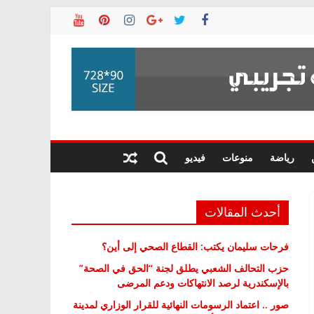
رياضة
منوعات
فيديو
أحدث المقالات
فرحات سليمان يكتب: القطاع الصحي إلى أين؟
حزب التحالف الشعبي يطلق لجنة “الحق في الصحة”
بالإسكندرية لرصد الانتهاكات ودعم المرضى
صور .. اعتماد الرسومات النهائية للقرار الوزاري لمدينة