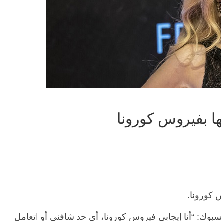
تها بفيروس كورونا
س كورونا.
وك: “أنا إيجابي فيروس كورونا، أي حد شافني أو اتعامل