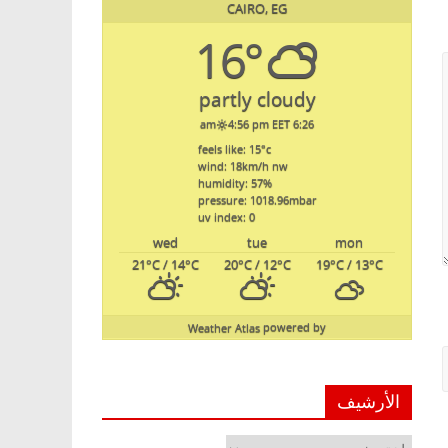
CAIRO, EG
16°
partly cloudy
4:56 pm EET
6:26 am
feels like: 15
°c
wind: 18
km/h
nw
humidity: 57
%
pressure: 1018.96
mbar
uv index: 0
wed
tue
mon
21
°C
/ 14
°C
20
°C
/ 12
°C
19
°C
/ 13
°C
Weather Atlas
powered by
الأرشيف
الأرشيف