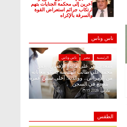
ناس وناس
ر
ناس وناس
الرئيسية
مصر
ناس وناس
 الإفطار وبلكونة بلا زينة
مقعد شاغر على مائدة الإفطار..
بدالخالق فاروق خبير
محمد علي طالب الهندسة يشكو م
نتظار حلم الحرية ولمة
من الأمراض.. ووالدته: أحلى سن
بتضيع في السجن
15 مارس، 2026
الطقس