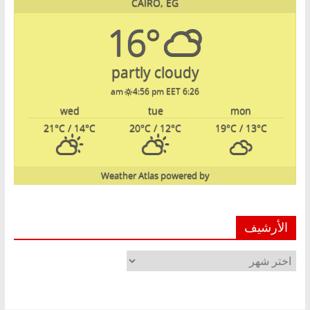
CAIRO, EG
16°
partly cloudy
4:56 pm EET
6:26 am
wed
tue
mon
21
°C
/ 14
°C
20
°C
/ 12
°C
19
°C
/ 13
°C
Weather Atlas
powered by
الأرشيف
الأرشيف