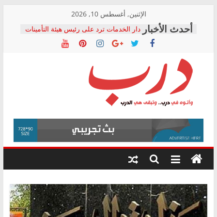
Skip
الإثنين, أغسطس 10, 2026
to
دار الخدمات ترد على رئيس هيئة التأمينات
content
بعد مؤتمره الصحفي: إنكار الأزمة لا ينهي
معاناة أصحاب المعاشات.. ونطالب بكشف
الشركة المنفذة
فرحات سليمان يكتب: القطاع الصحي إلى
أين؟
حزب التحالف الشعبي يطلق لجنة “الحق
درب
في الصحة” بالإسكندرية لرصد الانتهاكات
ودعم المرضى
صور .. اعتماد الرسومات النهائية للقرار
وأتوه
الوزاري لمدينة الصحفيين.. وانتهاء أعمال
في
إنشاء المبنى الإداري
درب..
المجلس القومي لحقوق الإنسان يعلن
وتبقى
متابعة قضية الدكتور محمد زهران.. ويؤكد:
هي
قرينة البراءة وضمانات المحاكمة العادلة
حق أصيل
الدرب