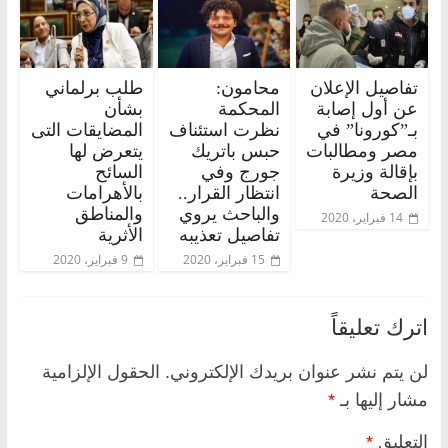
تفاصيل الإعلان
محامون:
طلب برلماني
عن أول إصابة
المحكمة
بشأن
بـ”كورونا” في
نظرت استئناف
المضايقات التى
مصر ومطالبات
حبس باتريك
يتعرض لها
بإقالة وزيرة
جورج وفي
السائح
الصحة
انتظار القرار..
بالأهرامات
والباحث يروي
والمناطق
14 فبراير، 2020
تفاصيل تعذيبه
الأثرية
15 فبراير، 2020
9 فبراير، 2020
اترك تعليقاً
لن يتم نشر عنوان بريدك الإلكتروني.
الحقول الإلزامية
مشار إليها بـ
*
التعليق
*