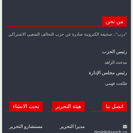
من نحن
"درب".. صحيفة الكترونية صادرة عن حزب التحالف الشعبي الاشتراكي
رئيس الحزب
مدحت الزاهد
رئيس مجلس الإدارة
طلعت فهمي
اتصل بنا
هيئة التحرير
تحت الانشاء
مديرا التحرير
مستشارو التحرير
desk@daaarb.co