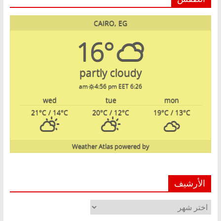
CAIRO, EG
16°
partly cloudy
4:56 pm EET
6:26 am
wed
tue
mon
21
°C
/ 14
°C
20
°C
/ 12
°C
19
°C
/ 13
°C
Weather Atlas
powered by
الأرشيف
الأرشيف