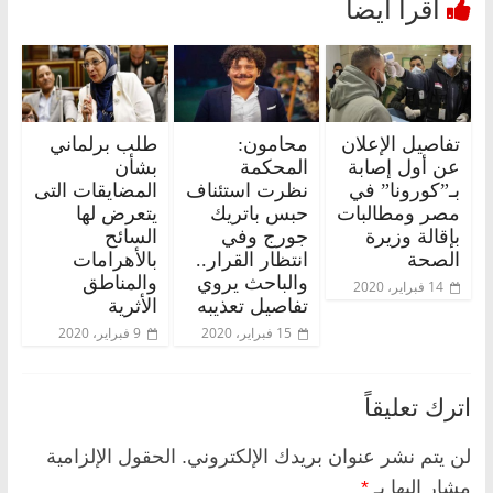
تفاصيل الإعلان
محامون:
طلب برلماني
عن أول إصابة
المحكمة
بشأن
بـ”كورونا” في
نظرت استئناف
المضايقات التى
مصر ومطالبات
حبس باتريك
يتعرض لها
بإقالة وزيرة
جورج وفي
السائح
الصحة
انتظار القرار..
بالأهرامات
والباحث يروي
والمناطق
14 فبراير، 2020
تفاصيل تعذيبه
الأثرية
15 فبراير، 2020
9 فبراير، 2020
اترك تعليقاً
لن يتم نشر عنوان بريدك الإلكتروني.
الحقول الإلزامية
مشار إليها بـ
*