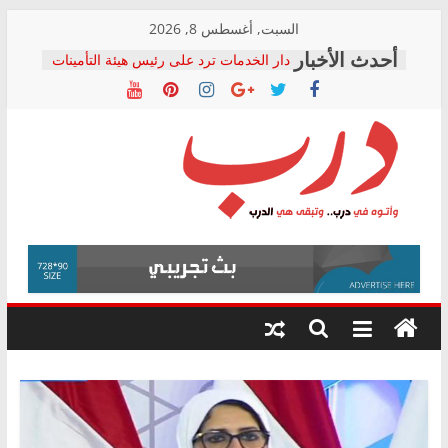
Skip
السبت, أغسطس 8, 2026
to
دار الخدمات ترد على رئيس هيئة التأمينات
content
بعد مؤتمره الصحفي: إنكار الأزمة لا ينهي
معاناة أصحاب المعاشات.. ونطالب بكشف
الشركة المنفذة
فرحات سليمان يكتب: القطاع الصحي إلى
أين؟
حزب التحالف الشعبي يطلق لجنة “الحق
درب
في الصحة” بالإسكندرية لرصد الانتهاكات
ودعم المرضى
صور .. اعتماد الرسومات النهائية للقرار
وأتوه
الوزاري لمدينة الصحفيين.. وانتهاء أعمال
في
إنشاء المبنى الإداري
درب..
المجلس القومي لحقوق الإنسان يعلن
وتبقى
متابعة قضية الدكتور محمد زهران.. ويؤكد:
هي
قرينة البراءة وضمانات المحاكمة العادلة
حق أصيل
الدرب