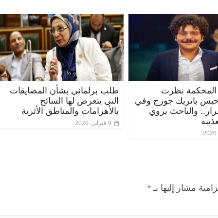
المحكمة نظرت
طلب برلماني بشأن المضايقات
حبس باتريك جورج وفي
التى يتعرض لها السائح
قرار.. والباحث يروي
بالأهرامات والمناطق الأثرية
الرئيسية
مصر
ناس وناس
الرئيس
ذيبه
9 فبراير، 2020
مقعد شاغر على مائدة الإفطار.. يحيى
مقعد ش
ت فقيه
حسين عبدالهادي فارس مقاومة
رمضان.
وانحاز
الخصخصة الذي دافع عن المال العام
اقتصاد
(بروفايل)
الحبايب
21 فبراير، 2026
22 فبراير، 026
زامية مشار إليها بـ
*