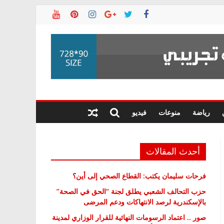
رياضة
منوعات
فيديو
أحدث المقالات
فرحات سليمان يكتب: القطاع الصحي إلى أين؟
حزب التحالف الشعبي يطلق لجنة “الحق في الصحة”
بالإسكندرية لرصد الانتهاكات ودعم المرضى
صور .. اعتماد الرسومات النهائية للقرار الوزاري لمدينة