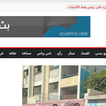
رد على رئيس هيئة التأمينات
حفي: إنكار الأزمة لا ينهي
 المعاشات.. ونطالب بكشف
ة
 يكتب: القطاع الصحي إلى
الشعبي يطلق لجنة “الحق
إسكندرية لرصد الانتهاكات
الرسومات النهائية للقرار
ع مدني
اقتصاد
عمال
رأي
ناس وناس
صحافة
ثقافة
فن
 الصحفيين.. وانتهاء أعمال
لإداري
ي لحقوق الإنسان يعلن
لدكتور محمد زهران.. ويؤكد:
وضمانات المحاكمة العادلة