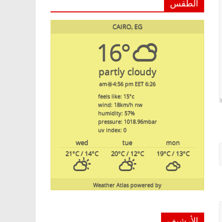
الطقس
CAIRO, EG
16°
partly cloudy
4:56 pm EET
6:26 am
feels like: 15
°c
wind: 18
km/h
nw
humidity: 57
%
pressure: 1018.96
mbar
uv index: 0
wed
tue
mon
21
°C
/ 14
°C
20
°C
/ 12
°C
19
°C
/ 13
°C
Weather Atlas
powered by
الأرشيف