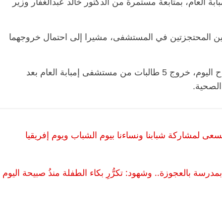
ابة العام، بمتابعة مستمرة من الدكتور خالد عبدالغفار وزير
لبتين المحتجزتين في المستشفى، مشيرا إلى احتمال خروجهما
يشار إلى أن وزارة الصحة كانت قد أعلنت صباح اليوم، خروج 5 طالبات من مستشفى إمبابة العام بعد
 الصحية.
ى لمشاركة شبابنا ونساءنا بيوم الشباب ويوم إفريقيا
رسة بالعجوزة.. وشهود: تكرُّرِ بكاء الطفلة منذُ صبيحة اليوم