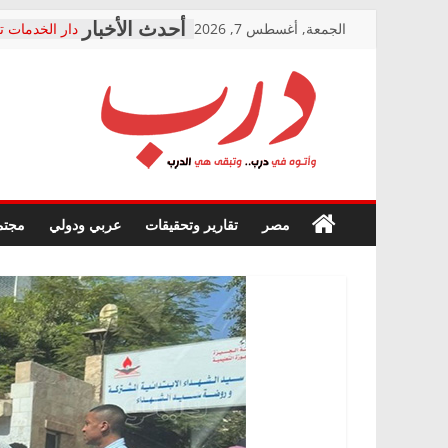
Skip
الجمعة, أغسطس 7, 2026
دار الخدمات ت
to
بعد مؤتمره الص
معاناة أصحاب
content
الشركة المنفذ
فرحات سليمان
درب
أين؟
حزب التحالف 
في الصحة” بال
وأتوه
ودعم المرضى
صور .. اعتماد 
في
مصر
تقارير وتحقيقات
عربي ودولي
مجتم
الوزاري لمدينة
درب..
إنشاء المبنى ا
وتبقى
المجلس القوم
هي
متابعة قضية ا
الدرب
قرينة البراءة 
حق أصيل