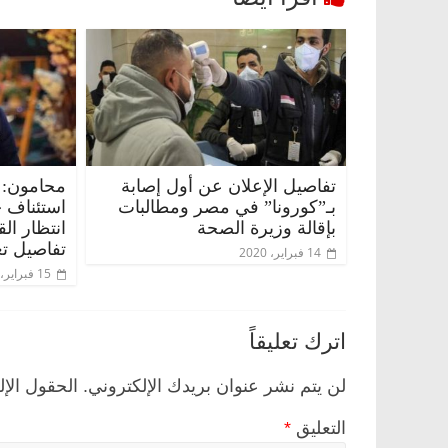
تفاصيل الإعلان عن أول إصابة
محامون: 
بـ”كورونا” في مصر ومطالبات
استئناف 
بإقالة وزيرة الصحة
انتظار ال
تفاصيل تع
14 فبراير، 2020
مصر
ناس وناس
الرئيسية
مصر
ناس وناس
15 فبراير، 2020
لق فاروق.. خبير اقتصادي
في ذكرى رحيله.. د. نور فرحا
ى ميلاده وحيداً على أبواب
قانوني دافع عن قضايا الوطن 
اترك تعليقاً
للحرية (بروفايل)
26 يناير، 2026
لن يتم نشر عنوان بريدك الإلكتروني.
الحقول الإل
التعليق
*