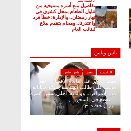
ناس وناس
ية
مصر
ناس وناس
الرئيسية
مصر
ناس وناس
اغر على الإفطار وبلكونة بلا زينة
مقعد شاغر على مائدة الإ
. د. عبدالخالق فاروق خبير
محمد علي طالب الهندسة 
ي في انتظار حلم الحرية ولمة
من الأمراض.. ووالدته: أ
بتضيع في السجن
2
15 مارس، 2026