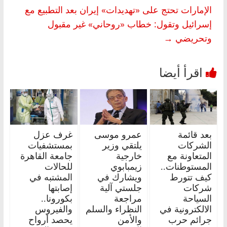
الإمارات تحتج على «تهديدات» إيران بعد التطبيع مع
إسرائيل وتقول: خطاب «روحاني» غير مقبول
وتحريضي
→
بعد قائمة
عمرو موسى
غرف عزل
الشركات
يلتقي وزير
بمستشفيات
المتعاونة مع
خارجية
جامعة القاهرة
المستوطنات..
زيمبابوي
للحالات
كيف تتورط
ويشارك في
المشتبه في
شركات
جلستي آلية
إصابتها
السياحة
مراجعة
بكورونا..
الالكترونية في
النظراء والسلم
والفيروس
جرائم حرب
والأمن
يحصد أرواح