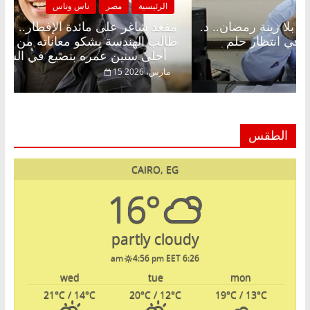
الرئيسية
مصر
ناس وناس
الرئيسي
عد شاغر على الإفطار وبلكونة بلا زينة رمضان.. د.
مقعد ش
دالخالق فاروق خبير اقتصادي في انتظار حلم
طالب ال
أحلى سنين عمره بتضيع في السجن
22 فبراير، 2026
15 مارس، 2026
الطقس
CAIRO, EG
16°
partly cloudy
4:56 pm EET
6:26 am
wed
tue
mon
21
°C
/ 14
°C
20
°C
/ 12
°C
19
°C
/ 13
°C