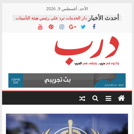
Skip
الأحد, أغسطس 9, 2026
to
دار الخدمات ترد على رئيس هيئة التأمينات
content
بعد مؤتمره الصحفي: إنكار الأزمة لا ينهي
معاناة أصحاب المعاشات.. ونطالب بكشف
الشركة المنفذة
فرحات سليمان يكتب: القطاع الصحي إلى
أين؟
حزب التحالف الشعبي يطلق لجنة “الحق
درب
في الصحة” بالإسكندرية لرصد الانتهاكات
ودعم المرضى
صور .. اعتماد الرسومات النهائية للقرار
وأتوه
الوزاري لمدينة الصحفيين.. وانتهاء أعمال
في
إنشاء المبنى الإداري
درب..
المجلس القومي لحقوق الإنسان يعلن
وتبقى
متابعة قضية الدكتور محمد زهران.. ويؤكد:
هي
قرينة البراءة وضمانات المحاكمة العادلة
حق أصيل
الدرب