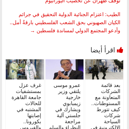
توقف طهران عن تخصيب اليورانيوم
الطيب: اعتزام الجنائية الدولية التحقيق في جرائم
الكيان الصهيوني بحق الشعب الفلسطيني بارقةُ أمل..
وأدعو المجتمع الدولي لمساندة فلسطين
→
بعد قائمة
عمرو موسى
غرف عزل
الشركات
يلتقي وزير
بمستشفيات
المتعاونة مع
خارجية
جامعة القاهرة
المستوطنات..
زيمبابوي
للحالات
كيف تتورط
ويشارك في
المشتبه في
شركات
جلستي آلية
إصابتها
السياحة
مراجعة
بكورونا..
الالكترونية في
النظراء والسلم
والفيروس