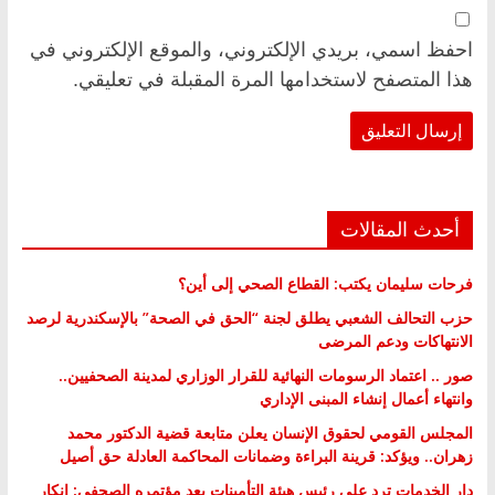
احفظ اسمي، بريدي الإلكتروني، والموقع الإلكتروني في
هذا المتصفح لاستخدامها المرة المقبلة في تعليقي.
أحدث المقالات
فرحات سليمان يكتب: القطاع الصحي إلى أين؟
حزب التحالف الشعبي يطلق لجنة “الحق في الصحة” بالإسكندرية لرصد
الانتهاكات ودعم المرضى
صور .. اعتماد الرسومات النهائية للقرار الوزاري لمدينة الصحفيين..
وانتهاء أعمال إنشاء المبنى الإداري
المجلس القومي لحقوق الإنسان يعلن متابعة قضية الدكتور محمد
زهران.. ويؤكد: قرينة البراءة وضمانات المحاكمة العادلة حق أصيل
دار الخدمات ترد على رئيس هيئة التأمينات بعد مؤتمره الصحفي: إنكار