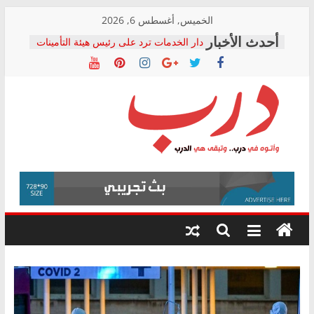
Skip
الخميس, أغسطس 6, 2026
to
دار الخدمات ترد على رئيس هيئة التأمينات
content
بعد مؤتمره الصحفي: إنكار الأزمة لا ينهي
معاناة أصحاب المعاشات.. ونطالب بكشف
الشركة المنفذة
فرحات سليمان يكتب: القطاع الصحي إلى
أين؟
حزب التحالف الشعبي يطلق لجنة “الحق
درب
في الصحة” بالإسكندرية لرصد الانتهاكات
ودعم المرضى
صور .. اعتماد الرسومات النهائية للقرار
وأتوه
الوزاري لمدينة الصحفيين.. وانتهاء أعمال
في
إنشاء المبنى الإداري
درب..
المجلس القومي لحقوق الإنسان يعلن
وتبقى
متابعة قضية الدكتور محمد زهران.. ويؤكد:
هي
قرينة البراءة وضمانات المحاكمة العادلة
حق أصيل
الدرب