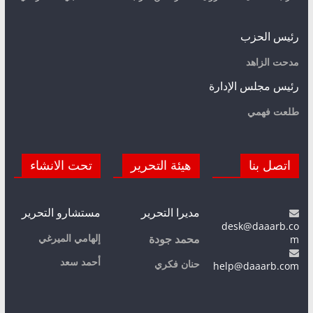
رئيس الحزب
مدحت الزاهد
رئيس مجلس الإدارة
طلعت فهمي
اتصل بنا
هيئة التحرير
تحت الانشاء
مديرا التحرير
مستشارو التحرير
desk@daaarb.co
m
إلهامي الميرغي
محمد جودة
أحمد سعد
حنان فكري
help@daaarb.com