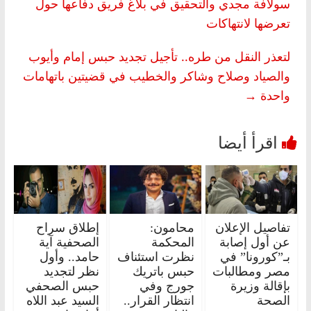
سولافة مجدي والتحقيق في بلاغ فريق دفاعها حول
تعرضها لانتهاكات
لتعذر النقل من طره.. تأجيل تجديد حبس إمام وأيوب
والصياد وصلاح وشاكر والخطيب في قضيتين باتهامات
واحدة
→
تفاصيل الإعلان
محامون:
إطلاق سراح
عن أول إصابة
المحكمة
الصحفية آية
بـ”كورونا” في
نظرت استئناف
حامد.. وأول
مصر ومطالبات
حبس باتريك
نظر لتجديد
بإقالة وزيرة
جورج وفي
حبس الصحفي
الصحة
انتظار القرار..
السيد عبد اللاه