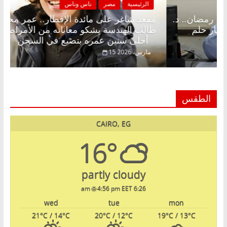
سية
مصر
ناس وناس
الرئيسية
شاغر على الإفطار وبلكونة بلا زينة رمضان.. د.
مقعد شاغر 
خالق فاروق خبير اقتصادي في انتظار حلم
طالب الهند
أحلى سنين عمره بتضيع في السجن
2026
15 مارس، 2026
الطقس
CAIRO, EG
16°
partly cloudy
4:56 pm EET
6:26 am
wed
tue
mon
21
°C
/ 14
°C
20
°C
/ 12
°C
19
°C
/ 13
°C