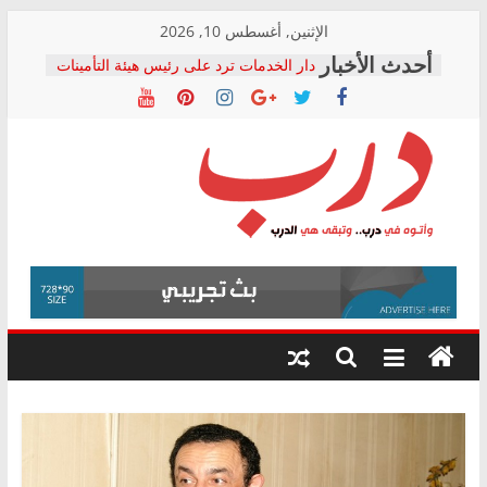
Skip
الإثنين, أغسطس 10, 2026
to
دار الخدمات ترد على رئيس هيئة التأمينات
content
بعد مؤتمره الصحفي: إنكار الأزمة لا ينهي
معاناة أصحاب المعاشات.. ونطالب بكشف
الشركة المنفذة
فرحات سليمان يكتب: القطاع الصحي إلى
أين؟
حزب التحالف الشعبي يطلق لجنة “الحق
درب
في الصحة” بالإسكندرية لرصد الانتهاكات
ودعم المرضى
صور .. اعتماد الرسومات النهائية للقرار
وأتوه
الوزاري لمدينة الصحفيين.. وانتهاء أعمال
في
إنشاء المبنى الإداري
درب..
المجلس القومي لحقوق الإنسان يعلن
وتبقى
متابعة قضية الدكتور محمد زهران.. ويؤكد:
هي
قرينة البراءة وضمانات المحاكمة العادلة
حق أصيل
الدرب