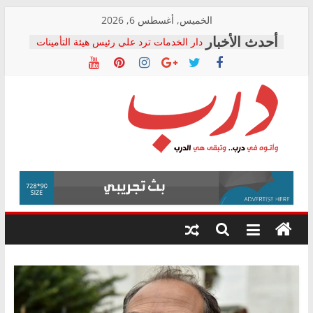
Skip
الخميس, أغسطس 6, 2026
to
دار الخدمات ترد على رئيس هيئة التأمينات
content
بعد مؤتمره الصحفي: إنكار الأزمة لا ينهي
معاناة أصحاب المعاشات.. ونطالب بكشف
الشركة المنفذة
فرحات سليمان يكتب: القطاع الصحي إلى
أين؟
حزب التحالف الشعبي يطلق لجنة “الحق
درب
في الصحة” بالإسكندرية لرصد الانتهاكات
ودعم المرضى
صور .. اعتماد الرسومات النهائية للقرار
وأتوه
الوزاري لمدينة الصحفيين.. وانتهاء أعمال
في
إنشاء المبنى الإداري
درب..
المجلس القومي لحقوق الإنسان يعلن
وتبقى
متابعة قضية الدكتور محمد زهران.. ويؤكد:
هي
قرينة البراءة وضمانات المحاكمة العادلة
حق أصيل
الدرب