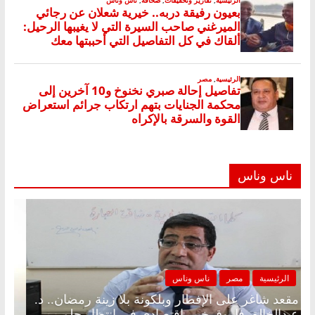
ناس وناس
الرئيسية
مصر
ناس وناس
مقعد شاغر على الإفطار وبلكونة بلا زينة رمضان.. د.
عبدالخالق فاروق خبير اقتصادي في انتظار حلم