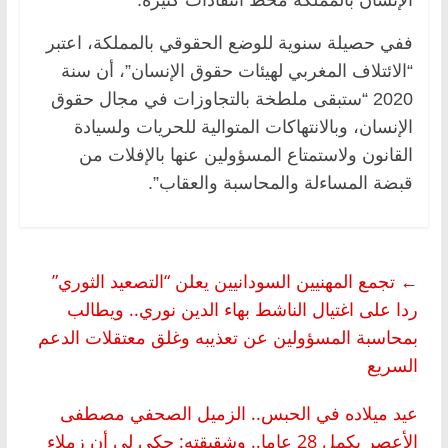
ففي حصيلة سنوية للوضع الحقوقي بالمملكة، اعتبر
“الائتلاف المغربي لهيئات حقوق الإنسان”، أن سنة
2020 “ستبقى ملطخة بالتجاوزات في مجال حقوق
الإنسان، وبالانتهاكات المتوالية للحريات ولسيادة
القانون ولاستمتاع المسؤولين عنها بالإفلات من
قبضة المساءلة والمحاسبة والعقاب”.
←
تجمع المهنيين السودانيين يعلن “التصعيد الثوري”
ردا على اغتيال الناشط بهاء الدين نوري.. ويطالب
بمحاسبة المسؤولين عن تعذيبه وغلق معتقلات الدعم
السريع
عيد ميلاده في الحبس.. الزميل الصحفي مصطفى
الأعصر يكمل 28 عاما.. وشقيقته: حكى لي أن زملاء