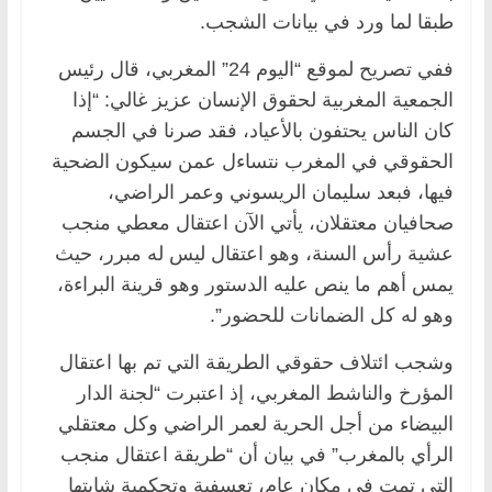
طبقا لما ورد في بيانات الشجب.
ففي تصريح لموقع “اليوم 24” المغربي، قال رئيس
الجمعية المغربية لحقوق الإنسان عزيز غالي: “إذا
كان الناس يحتفون بالأعياد، فقد صرنا في الجسم
الحقوقي في المغرب نتساءل عمن سيكون الضحية
فيها، فبعد سليمان الريسوني وعمر الراضي،
صحافيان معتقلان، يأتي الآن اعتقال معطي منجب
عشية رأس السنة، وهو اعتقال ليس له مبرر، حيث
يمس أهم ما ينص عليه الدستور وهو قرينة البراءة،
وهو له كل الضمانات للحضور”.
وشجب ائتلاف حقوقي الطريقة التي تم بها اعتقال
المؤرخ والناشط المغربي، إذ اعتبرت “لجنة الدار
البيضاء من أجل الحرية لعمر الراضي وكل معتقلي
الرأي بالمغرب” في بيان أن “طريقة اعتقال منجب
التي تمت في مكان عام، تعسفية وتحكمية شابتها