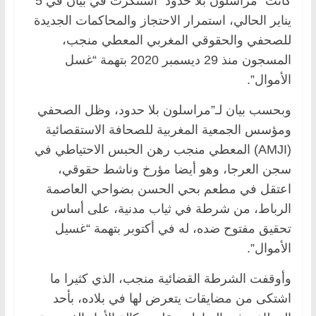
كانت “مراسلون بلا حدود” استنكرت في بيان في 5
يناير الحالي، استمرار الاحتجاز والمحاكمات الجديدة
للصحفي والحقوقي المغربي المعطي منجب،
المسجون منذ 29 ديسمبر 2020 بتهمة “غسل
الأموال”.
وبحسب بيان لـ”مراسلون بلا حدود، وظل الصحفي
ومؤسس الجمعية المغربية للصحافة الاستقصائية
(AMJI) المعطي منجب رهن الحبس الاحتياطي في
سجن العرجا، وهو أيضا مؤرخ وناشط حقوقي،
اعتقل في مطعم بحي الحسن بضواحي العاصمة
الرباط، من شرطة في ثياب مدنية، على أساس
تحقيق مفتوح ضده، له في أكتوبر بتهمة “غسيل
الأموال”.
وأوقفت الشرطة القضائية منجب، الذي كثيرا ما
اشتكى من مضايقات يتعرض لها في بلاده، بأحد