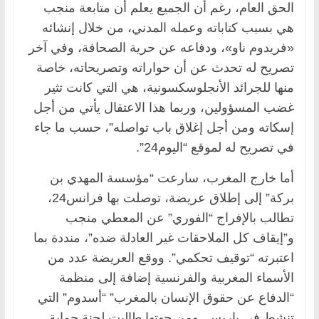
الحق العام، رغم أن الجميع يعلم أن متابعة منجب
هي بسبب كتاباته وعمله المدني، من خلال إنشائه
«فريدوم ناو»، ودفاعه عن حرية الصحافة، وفي آخر
تصريح له تحدث عن أن حواراته وتصريحاته، خاصة
منها للجرائد الأنجلوسكسونية، هي التي كانت تثير
غضب المسؤولين، وربما هذا الاعتقال يأتي من أجل
إسكاته ومن أجل إغلاق باب تواصله”، حسب ما جاء
في تصريح له لموقع “اليوم24”.
أما خارج المغرب، سارعت “مؤسسة المهدي بن
بركة” إلى إطلاق عريضة، توصلت بها فرانس24،
تطالب بالإفراج “الفوري” عن المعطي منجب
و”إيقاف كل الملاحقات غير العادلة ضده”، منددة بما
اعتبرته “توقيف تحكمي”. ووقع العريضة عدد من
الأسماء المغربية والفرنسية إضافة إلى منظمة
“الدفاع عن حقوق الإنسان بالمغرب” “أسدوم” التي
تنشط في باريس. ومن جهتها طالبت لجنة حماية