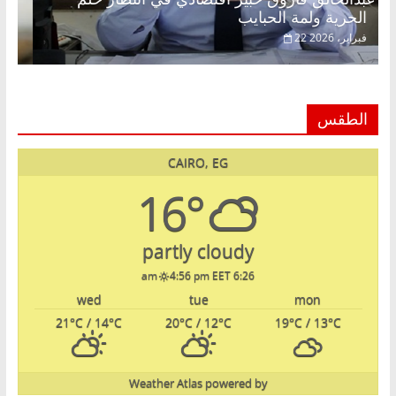
الحرية ولمة الحبايب
22 فبراير، 2026
الطقس
CAIRO, EG
16°
partly cloudy
4:56 pm EET
6:26 am
wed
tue
mon
21
°C
/ 14
°C
20
°C
/ 12
°C
19
°C
/ 13
°C
Weather Atlas
powered by