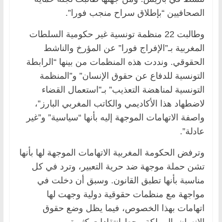
الصحافيين “بإطلاق سراح منجب فورا”.
وطالبت 22 منظمة تونسية غير حكومية السلطات
المغربية بـ”الإفراج فورا” عن المؤرخ والناشط
الحقوقي. ونددت هذه المنظمات من بينها “الرابطة
التونسية للدفاع عن حقوق الإنسان” و”المنظمة
التونسية لمناهضة التعذيب” بـ”استعمال القضاء
لاضطهاد هذا الأكاديمي والكاتب المغربي البارز”،
واصفة الاتهامات الموجهة إليه بأنها “سياسية” و”غير
عادلة”.
وترفض الحكومة المغربية الاتهامات الموجهة لها بأنها
تشن حملة موجهة ضد حرية التعبير، وترد في كل
مناسبة بأنها تطبق القانون. وسبق أن دخلت في
مواجهة مع منظمات حقوقية دولية وجهت لها
اتهامات بهذا الخصوص، فيما يظل وضع حقوق
الإنسان بالمملكة محط انتقادات كثيرة.