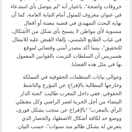
خروقات واضحة”، باعتبار أنه “لم يتوصل بأي استدعاء
في عنوان معروف للمثول أمام النيابة العامة، كما أن
نهاية البحث التمهيدي في قضية معينة أو أفعال
منسوبة لأي مواطن لا يسمح بأي شكل من الأشكال،
في غياب الطابع التلبسي، بإلقاء القبض عليه للامتثال
للتحقيق”، بينما أكد مصدر أمني وقضائي لموقع
هسبريس أن السلطات التزمت بالقوانين المعمول
بها في مثل هذه القضايا.
وتتوالى بيانات المنظمات الحقوقية في المملكة
وخارجها المطالبة بالإفراج عن المؤرخ والناشط
الحقوقي. ففي داخل المغرب طالبت “لجنة الدار
البيضاء من أجل الحرية لعمر الراضي وكل معتقلي
الرأي بالمغرب” “بالإفراج عن منجب بشكل فوري،
ووضع حد لكافة أشكال الاضطهاد والحصار الذي
يتعرض له بشكل ظالم منذ سنوات”، حسب البيان.