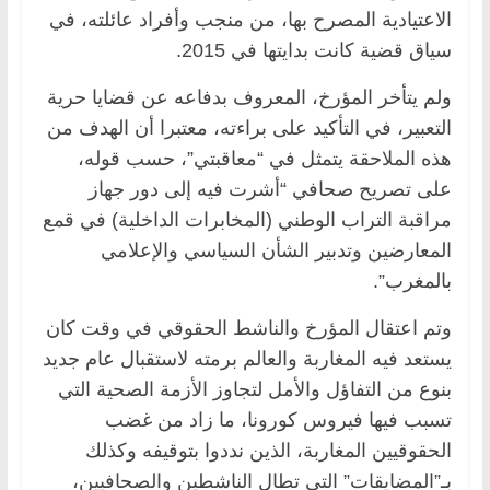
الاعتيادية المصرح بها، من منجب وأفراد عائلته، في
سياق قضية كانت بدايتها في 2015.
ولم يتأخر المؤرخ، المعروف بدفاعه عن قضايا حرية
التعبير، في التأكيد على براءته، معتبرا أن الهدف من
هذه الملاحقة يتمثل في “معاقبتي”، حسب قوله،
على تصريح صحافي “أشرت فيه إلى دور جهاز
مراقبة التراب الوطني (المخابرات الداخلية) في قمع
المعارضين وتدبير الشأن السياسي والإعلامي
بالمغرب”.
وتم اعتقال المؤرخ والناشط الحقوقي في وقت كان
يستعد فيه المغاربة والعالم برمته لاستقبال عام جديد
بنوع من التفاؤل والأمل لتجاوز الأزمة الصحية التي
تسبب فيها فيروس كورونا، ما زاد من غضب
الحقوقيين المغاربة، الذين نددوا بتوقيفه وكذلك
بـ”المضايقات” التي تطال الناشطين والصحافيين،