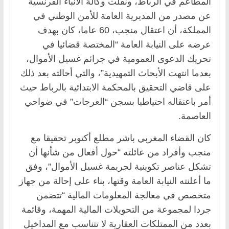
المطاعم في الرباط، ونقلت وكالة الأنباء الفرنسية
عن مصدر من المديرية العامة للأمن الوطني في
المملكة، أن اعتقال منجب، 60 عاما، كان بهدف
عرضه على النيابة العامة “المختصة قضائيا في
تحريك الدعوى العمومية في جرائم غسيل الأموال،
بعدما انتهت الأبحاث التمهيدية”، والتي أحالته بعد ذلك
على قاضي التحقيق بالمحكمة الابتدائية بالرباط حيث
أمر باعتقاله احتياطيا بسجن “العرجات” في ضواحي
العاصمة.
كان القضاء المغربي باشر مطلع أكتوبر تحقيقا مع
منجب وأفراد من عائلته “حول أفعال من شأنها أن
تشكل عناصر تكوينية لجريمة غسيل الأموال”، وفق
ما أعلنته النيابة العامة وقتها، بناء على إحالة من جهاز
متخصص في معالجة المعلومات المالية “تتضمن
جردا لمجموعة من التحويلات المالية المهمة، وقائمة
بعدد من الممتلكات العقارية لا تتناسب مع المداخيل