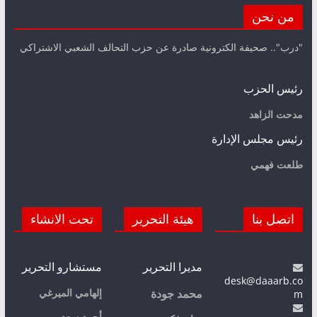
من نحن
"درب".. صحيفة الكترونية صادرة عن حزب التحالف الشعبي الاشتراكي
رئيس الحزب
مدحت الزاهد
رئيس مجلس الإدارة
طلعت فهمي
اتصل بنا
هيئة التحرير
تحت الانشاء
مديرا التحرير
مستشارو التحرير
desk@daaarb.co
m
إلهامي الميرغي
محمد جودة
أحمد سعد