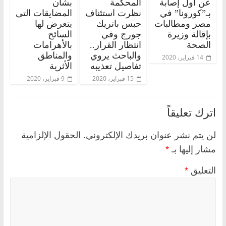
عن أول إصابة
المحكمة
بشأن
بـ”كورونا” في
نظرت استئناف
المضايقات التى
مصر ومطالبات
حبس باتريك
يتعرض لها
بإقالة وزيرة
جورج وفي
السائح
الصحة
انتظار القرار..
بالأهرامات
والباحث يروي
والمناطق
14 فبراير، 2020
تفاصيل تعذيبه
الأثرية
15 فبراير، 2020
9 فبراير، 2020
اترك تعليقاً
لن يتم نشر عنوان بريدك الإلكتروني.
الحقول الإلزامية
مشار إليها بـ
*
التعليق
*