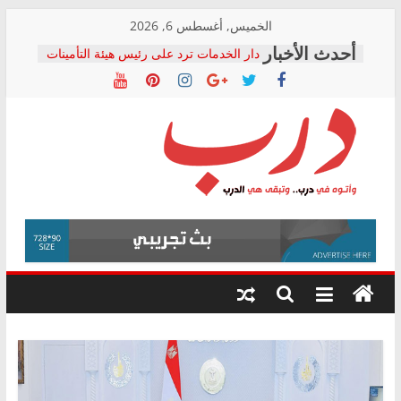
Skip
الخميس, أغسطس 6, 2026
to
دار الخدمات ترد على رئيس هيئة التأمينات
content
بعد مؤتمره الصحفي: إنكار الأزمة لا ينهي
معاناة أصحاب المعاشات.. ونطالب بكشف
الشركة المنفذة
فرحات سليمان يكتب: القطاع الصحي إلى
أين؟
حزب التحالف الشعبي يطلق لجنة “الحق
درب
في الصحة” بالإسكندرية لرصد الانتهاكات
ودعم المرضى
صور .. اعتماد الرسومات النهائية للقرار
وأتوه
الوزاري لمدينة الصحفيين.. وانتهاء أعمال
في
إنشاء المبنى الإداري
درب..
المجلس القومي لحقوق الإنسان يعلن
وتبقى
متابعة قضية الدكتور محمد زهران.. ويؤكد:
هي
قرينة البراءة وضمانات المحاكمة العادلة
حق أصيل
الدرب