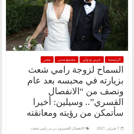
الرئيسية
عربي ودولي
مجتمع مدني
مصر
السماح لزوجة رامي شعث
بزيارته في محبسه بعد عام
ونصف من “الانفصال
القسري”.. وسيلين: أخيرا
سأتمكن من رؤيته ومعانقته
,
,
7 فبراير، 2021
الانفصال القسري
درب
رامي شعث