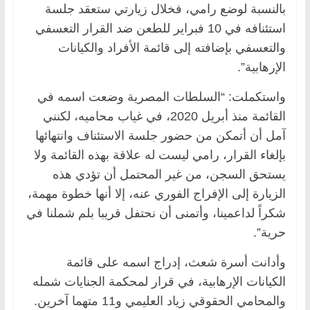
بالنسبة لوضع رامي، فخلال زيارتي ستعقد جلسة
استئنافه في 10 فبراير للطعن ضد القرار التعسفي
والتعسفي بإضافته إلى قائمة الأفراد والكيانات
الإرهابية”.
واستكملت: “السلطات المصرية وضعت اسمه في
القائمة منذ أبريل 2020، في غياب محاميه، لكنني
آمل أن أتمكن من حضور جلسة الاستئناف وانتهائها
بإلغاء القرار، رامي ليست له علاقة بهذه القائمة ولا
يستحق السجن، من غير المحتمل أن تؤدي هذه
الزيارة إلى الإفراج الفوري عنه، إلا أنها خطوة مهمة،
شكراً لداعمينا، وأتمنى أن نحتفل قريبا بلم شملنا في
حرية”.
وأدانت أسرة شعث، إدراج اسمه على قائمة
الكيانات الإرهابية، في قرار لمحكمة الجنايات شمله
والمحامي الحقوقي زياد العليمي و11 متهما آخرين.