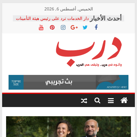
Skip
الخميس, أغسطس 6, 2026
to
دار الخدمات ترد على رئيس هيئة التأمينات
content
بعد مؤتمره الصحفي: إنكار الأزمة لا ينهي
معاناة أصحاب المعاشات.. ونطالب بكشف
الشركة المنفذة
فرحات سليمان يكتب: القطاع الصحي إلى
أين؟
حزب التحالف الشعبي يطلق لجنة “الحق
درب
في الصحة” بالإسكندرية لرصد الانتهاكات
ودعم المرضى
صور .. اعتماد الرسومات النهائية للقرار
وأتوه
الوزاري لمدينة الصحفيين.. وانتهاء أعمال
في
إنشاء المبنى الإداري
درب..
المجلس القومي لحقوق الإنسان يعلن
وتبقى
متابعة قضية الدكتور محمد زهران.. ويؤكد:
هي
قرينة البراءة وضمانات المحاكمة العادلة
حق أصيل
الدرب