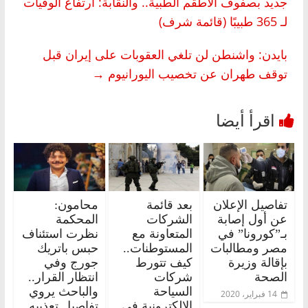
جديد بصفوف الأطقم الطبية.. والنقابة: ارتفاع الوفيات
لـ 365 طبيبًا (قائمة شرف)
بايدن: واشنطن لن تلغي العقوبات على إيران قبل
توقف طهران عن تخصيب اليورانيوم
→
تفاصيل الإعلان
بعد قائمة
محامون:
عن أول إصابة
الشركات
المحكمة
بـ”كورونا” في
المتعاونة مع
نظرت استئناف
مصر ومطالبات
المستوطنات..
حبس باتريك
بإقالة وزيرة
كيف تتورط
جورج وفي
الصحة
شركات
انتظار القرار..
السياحة
والباحث يروي
14 فبراير، 2020
الالكترونية في
تفاصيل تعذيبه