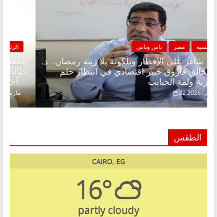
الرئيسية
مصر
ناس وناس
مقعد شاغر على الإفطار وبلكونة بلا زينة رمضان.. د.
عبدالخالق فاروق خبير اقتصادي في انتظار حلم
الحرية ولمة الحبايب
22 فبراير، 2026
الطقس
CAIRO, EG
16°
partly cloudy