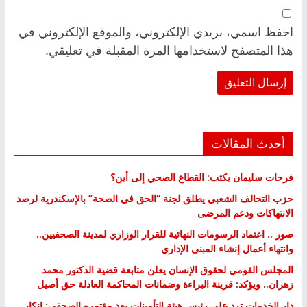
احفظ اسمي، بريدي الإلكتروني، والموقع الإلكتروني في
هذا المتصفح لاستخدامها المرة المقبلة في تعليقي.
أحدث المقالات
فرحات سليمان يكتب: القطاع الصحي إلى أين؟
حزب التحالف الشعبي يطلق لجنة “الحق في الصحة” بالإسكندرية لرصد
الانتهاكات ودعم المرضى
صور .. اعتماد الرسومات النهائية للقرار الوزاري لمدينة الصحفيين..
وانتهاء أعمال إنشاء المبنى الإداري
المجلس القومي لحقوق الإنسان يعلن متابعة قضية الدكتور محمد
زهران.. ويؤكد: قرينة البراءة وضمانات المحاكمة العادلة حق أصيل
دار الخدمات ترد على رئيس هيئة التأمينات بعد مؤتمره الصحفي: إنكار