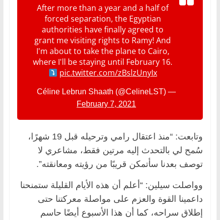
After more than a year and a half of
forced separation, the Egyptian
authorities have finally agreed to
grant me visiting rights to Ramy! And
I'm about to take the plane to Cairo,
where I'll be staying until February 16.
pic.twitter.com/zBslzUnyIx
— Céline Lebrun Shaath (@CelineLST)
February 7, 2021
وتابعت: “منذ اعتقال رامي وترحيله قبل 19 شهرًا،
سُمح لي بالتحدث إليه مرتين فقط، مشاعري لا
توصف بعدنا سأتمكن قريبًا من رؤيته ومعانقته”.
وواصلت سيلين: “أعلم أن هذه الأيام القليلة ستمنحنا
داعمينا القوة والعزم على مواصلة معركتنا حتى
إطلاق سراحه، كما أن هذا الأسبوع أيضًا حاسم