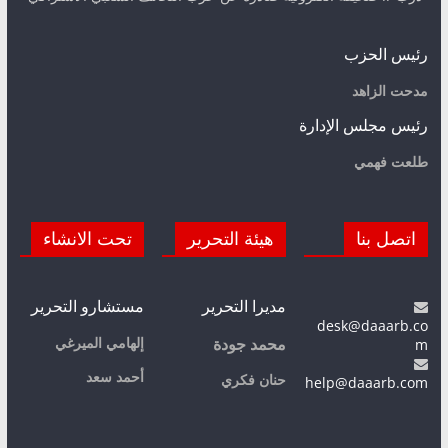
رئيس الحزب
مدحت الزاهد
رئيس مجلس الإدارة
طلعت فهمي
اتصل بنا
هيئة التحرير
تحت الانشاء
مديرا التحرير
مستشارو التحرير
desk@daaarb.co
m
إلهامي الميرغي
محمد جودة
أحمد سعد
حنان فكري
help@daaarb.com