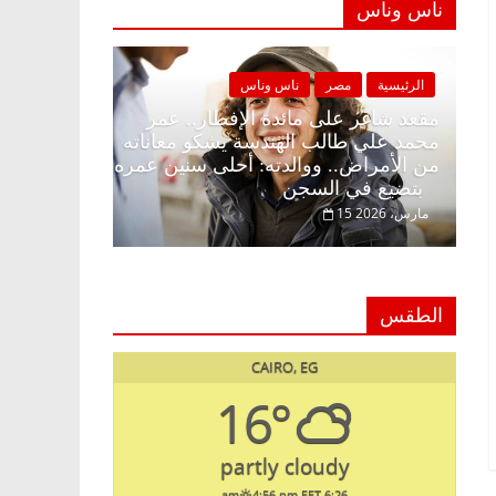
ناس وناس
ة
مصر
ناس وناس
الرئيسية
مصر
ناس وناس
غر على الإفطار وبلكونة بلا زينة
مقعد شاغر على مائدة الإف
. د. عبدالخالق فاروق خبير
محمد علي طالب الهندسة 
ي في انتظار حلم الحرية ولمة
من الأمراض.. ووالدته: أ
بتضيع في السجن
15 مارس، 2026
الطقس
CAIRO, EG
16°
partly cloudy
4:56 pm EET
6:26 am