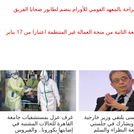
تاذ الجراحة بالمعهد القومي للأورام ينضم لطابور ضحايا الفريق
وزيرة التخطيط: تم الاتفاق على بدء صرف الدفعة الثانية من منحة العمالة غير المنتظمة اعتبارا من 17 يناير
ى يلتقي وزير خارجية
غرف عزل بمستشفيات جامعة
 ويشارك في جلستي
القاهرة للحالات المشتبه في
عة النظراء والسلم
إصابتها بكورونا.. والفيروس