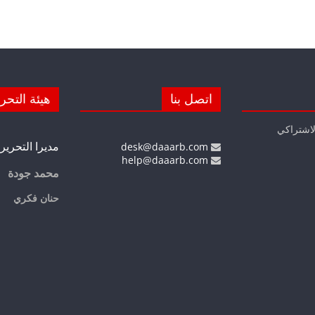
اتصل بنا
هيئة التحر
لاشتراكي
مديرا التحرير
desk@daaarb.com
help@daaarb.com
محمد جودة
حنان فكري