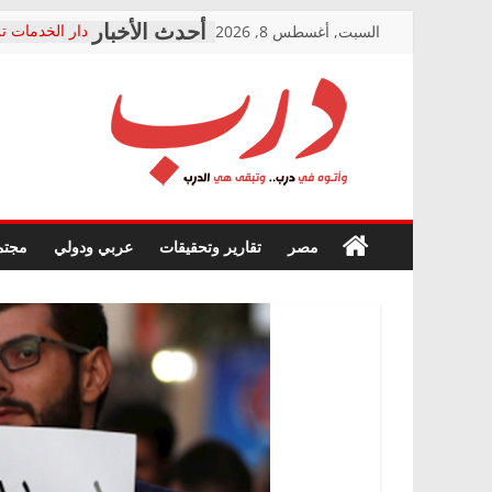
Skip
السبت, أغسطس 8, 2026
دار الخدمات تر
to
بعد مؤتمره الص
معاناة أصحاب
content
الشركة المنفذ
فرحات سليمان
درب
أين؟
حزب التحالف 
في الصحة” بال
وأتوه
ودعم المرضى
صور .. اعتماد 
في
مصر
تقارير وتحقيقات
عربي ودولي
مجتم
الوزاري لمدينة
درب..
إنشاء المبنى ا
وتبقى
المجلس القومي
هي
متابعة قضية ال
الدرب
قرينة البراءة 
حق أصيل