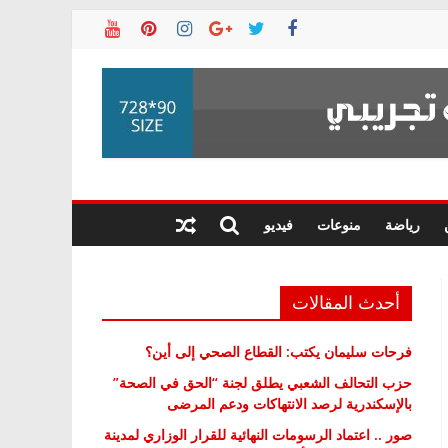
رياضة
منوعات
فيديو
أحدث المقالات
فرحات سليمان يكتب: القطاع الصحي إلى أين؟
حزب التحالف الشعبي يطلق لجنة “الحق في الصحة”
بالإسكندرية لرصد الانتهاكات ودعم المرضى
صور .. اعتماد الرسومات النهائية للقرار الوزاري لمدينة