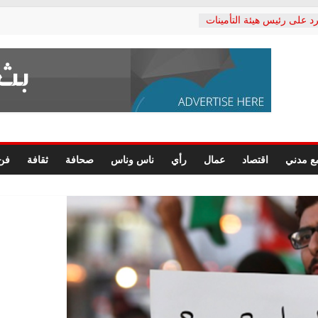
د على رئيس هيئة التأمينات
حفي: إنكار الأزمة لا ينهي
 المعاشات.. ونطالب بكشف
ة
 يكتب: القطاع الصحي إلى
الشعبي يطلق لجنة “الحق
إسكندرية لرصد الانتهاكات
الرسومات النهائية للقرار
ع مدني
اقتصاد
عمال
رأي
ناس وناس
صحافة
ثقافة
فن
 الصحفيين.. وانتهاء أعمال
لإداري
 لحقوق الإنسان يعلن
دكتور محمد زهران.. ويؤكد:
وضمانات المحاكمة العادلة