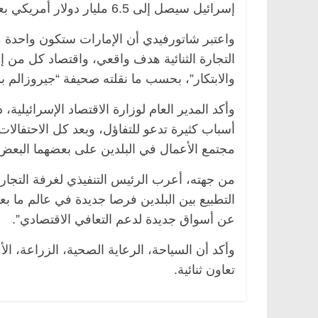
إسرائيل سيصل إلى 6.5 مليار دولار أمريكي بعد سنوات قليلة.
واعتبر شاتورفيدي أن الإمارات ستكون واحدة من
التجارة الثنائية هدف واقعي، واقتصاد كل من 
صر
ناس وناس
الرئيسية
مصر
ناس وناس
والابتكار”، بحسب ما نقلته صحيفة “جيروزالم 
ق فاروق.. خبير اقتصادي
في ذكرى رحيله.. د. نور فرحات
 ميلاده وحيداً على أبواب
قانوني دافع عن قضايا الوطن و
وأكد المدير العام لوزارة الاقتصاد الإسرائيلية،
للحرية (بروفايل)
أسباب كثيرة تدعو للتفاؤل، وبعد كل الاحتفالا
26 يناير، 2026
مجتمع الأعمال في البلدين على بعضهما البعض”
من جهته، أعرب الرئيس التنفيذي لغرفة التجار
عن أسواق جديدة لدعم التعافي الاقتصادي”.
وأكد أن السياحة، الرعاية الصحية، الزراعة، ال
تعاون ثنائية.