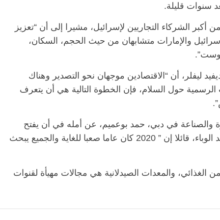
 أكبر الشركاء التجاريين لإسرائيل، مشيرا إلى أن “تعزيز
الرئيسية
مصر
ناس وناس
الرئيسي
إسرائيل والإمارات متشابهان من حيث الحجم، السكان،
مقعد شاغر على مائدة الإفطار.. يحيى
مقعد شا
بوست”.
 فقيه
حسين عبدالهادي فارس مقاومة
رمضان.
انحاز
الخصخصة الذي دافع عن المال العام
اقتصاد
 ديفيد ليفلر، أن “الاقتصادين موجهان نحو التصدير وهناك
(بروفايل)
الحبايب
ت الرسمية حول السلام، فإن الخطوة التالية هي أن يتعرف
21 فبراير، 2026
22 فبراير، 2026
.
ة والصناعة في دبي، حمد بوعميم، عن أمله في أن يفتح
التطبيع بين البلدين فرصا جديدة في عالم ما بعد الوباء، قائلا إن ” 2020 كان عاما صعبا للغاية والجميع يبحث
أمن الغذائي، والمعدات الصيدلانية هي مجالات مهيأة لقنوات