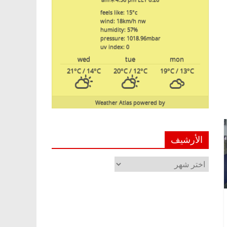
feels like: 15
°c
wind: 18
km/h
nw
humidity: 57
%
pressure: 1018.96
mbar
uv index: 0
wed
tue
mon
21
°C
/ 14
°C
20
°C
/ 12
°C
19
°C
/ 13
°C
Weather Atlas
powered by
الأرشيف
الأرشيف