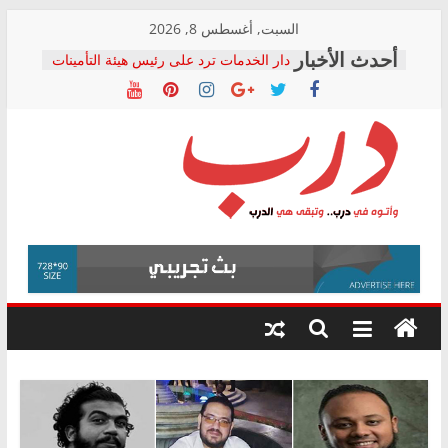
Skip
السبت, أغسطس 8, 2026
to
دار الخدمات ترد على رئيس هيئة التأمينات
content
بعد مؤتمره الصحفي: إنكار الأزمة لا ينهي
معاناة أصحاب المعاشات.. ونطالب بكشف
الشركة المنفذة
فرحات سليمان يكتب: القطاع الصحي إلى
أين؟
حزب التحالف الشعبي يطلق لجنة “الحق
درب
في الصحة” بالإسكندرية لرصد الانتهاكات
ودعم المرضى
صور .. اعتماد الرسومات النهائية للقرار
وأتوه
الوزاري لمدينة الصحفيين.. وانتهاء أعمال
في
إنشاء المبنى الإداري
درب..
المجلس القومي لحقوق الإنسان يعلن
وتبقى
متابعة قضية الدكتور محمد زهران.. ويؤكد:
هي
قرينة البراءة وضمانات المحاكمة العادلة
حق أصيل
الدرب