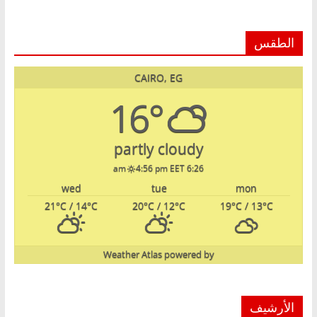
الطقس
CAIRO, EG
16°
partly cloudy
4:56 pm EET
6:26 am
wed
tue
mon
21
°C
/ 14
°C
20
°C
/ 12
°C
19
°C
/ 13
°C
Weather Atlas
powered by
الأرشيف