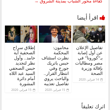
كفاءة محور الشباب بمدينة الشروق
→
تفاصيل الإعلان
محامون:
إطلاق سراح
عن أول إصابة
المحكمة
الصحفية آية
بـ”كورونا” في
نظرت استئناف
حامد.. وأول
مصر ومطالبات
حبس باتريك
نظر لتجديد
بإقالة وزيرة
جورج وفي
حبس الصحفي
الصحة
انتظار القرار..
السيد عبد اللاه
والباحث يروي
أمام دائرة
14 فبراير، 2020
تفاصيل تعذيبه
المشورة
15 فبراير، 2020
15 فبراير، 2020
اترك تعليقاً