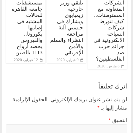
الشركات
يلتقي وزير
بمستشفيات
المتعاونة مع
خارجية
جامعة القاهرة
المستوطنات..
زيمبابوي
للحالات
كيف تتورط
ويشارك في
المشتبه في
شركات
جلستي آلية
إصابتها
السياحة
مراجعة
بكورونا..
الالكترونية في
النظراء والسلم
والفيروس
جرائم حرب
والأمن
يحصد أرواح
ضد
الإفريقي
1113 بالصين
الفلسطينين؟
9 فبراير، 2020
12 فبراير، 2020
8 مارس، 2020
اترك تعليقاً
لن يتم نشر عنوان بريدك الإلكتروني.
الحقول الإلزامية
مشار إليها بـ
*
التعليق
*