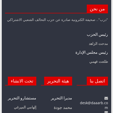
من نحن
"درب".. صحيفة الكترونية صادرة عن حزب التحالف الشعبي الاشتراكي
رئيس الحزب
مدحت الزاهد
رئيس مجلس الإدارة
طلعت فهمي
اتصل بنا
هيئة التحرير
تحت الانشاء
مديرا التحرير
مستشارو التحرير
desk@daaarb.co
m
إلهامي الميرغي
محمد جودة