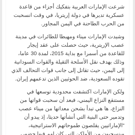
شرعت الإمارات العربية بتفكيك أجزاء من قاعدة
عسكرية تديرها في دولة إريتريا، في وقت انسحبت
من الحرب الطاحنة في اليمن المجاور.
وشيدت الإمارات ميناء ومهبطا للطائرات في مدينة
عصب الإريترية، حيث حصلت على عقد إيجار
للقاعدة من أسمرا مع بداية 2015، لمدة 30 عاما،
وذلك بهدف نقل الأسلحة الثقيلة والقوات السودانية
إلى اليمن، حيث تقاتل إلى جانب قوات التحالف الذي
تقوده السعودية، ضد الحوثيين الذين تدعمهم إيران.
ولكن الإمارات اكتشفت محدودية توسعها في
مستنقع النزاع اليمني، فبعد أن سحبت قواتها من
النزاع، ها هي تبدأ بشحن معداتها من ميناء عصب
وتدمير حتى البنية التي أنشأتها حديثا، إذ يبدو أن
“الإماراتيين يقلصون طموحاتهم الاستراتيجية،
وينسحبون من الأماكن التي كان لهم فيها حضور،