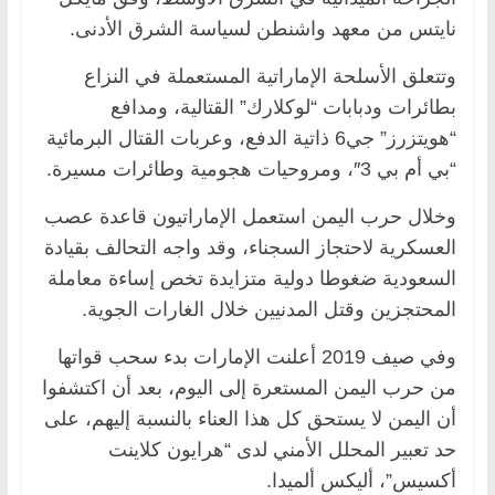
نايتس من معهد واشنطن لسياسة الشرق الأدنى.
وتتعلق الأسلحة الإماراتية المستعملة في النزاع
بطائرات ودبابات “لوكلارك” القتالية، ومدافع
“هويتزرز” جي6 ذاتية الدفع، وعربات القتال البرمائية
“بي أم بي 3″، ومروحيات هجومية وطائرات مسيرة.
وخلال حرب اليمن استعمل الإماراتيون قاعدة عصب
العسكرية لاحتجاز السجناء، وقد واجه التحالف بقيادة
السعودية ضغوطا دولية متزايدة تخص إساءة معاملة
المحتجزين وقتل المدنيين خلال الغارات الجوية.
وفي صيف 2019 أعلنت الإمارات بدء سحب قواتها
من حرب اليمن المستعرة إلى اليوم، بعد أن اكتشفوا
أن اليمن لا يستحق كل هذا العناء بالنسبة إليهم، على
حد تعبير المحلل الأمني لدى “هرايون كلاينت
أكسيس”، أليكس ألميدا.