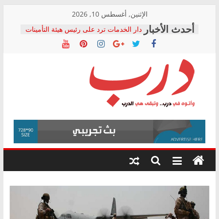
Skip
الإثنين, أغسطس 10, 2026
to
دار الخدمات ترد على رئيس هيئة التأمينات
content
بعد مؤتمره الصحفي: إنكار الأزمة لا ينهي
معاناة أصحاب المعاشات.. ونطالب بكشف
الشركة المنفذة
فرحات سليمان يكتب: القطاع الصحي إلى
أين؟
حزب التحالف الشعبي يطلق لجنة “الحق
درب
في الصحة” بالإسكندرية لرصد الانتهاكات
ودعم المرضى
صور .. اعتماد الرسومات النهائية للقرار
وأتوه
الوزاري لمدينة الصحفيين.. وانتهاء أعمال
في
إنشاء المبنى الإداري
درب..
المجلس القومي لحقوق الإنسان يعلن
وتبقى
متابعة قضية الدكتور محمد زهران.. ويؤكد:
هي
قرينة البراءة وضمانات المحاكمة العادلة
حق أصيل
الدرب