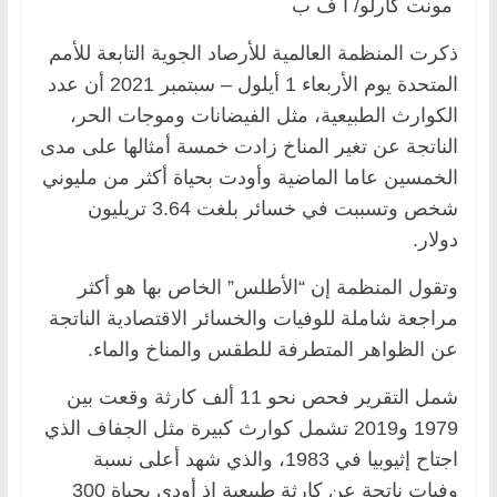
مونت كارلو/ أ ف ب
ذكرت المنظمة العالمية للأرصاد الجوية التابعة للأمم
المتحدة يوم الأربعاء 1 أيلول – سبتمبر 2021 أن عدد
الكوارث الطبيعية، مثل الفيضانات وموجات الحر،
الناتجة عن تغير المناخ زادت خمسة أمثالها على مدى
الخمسين عاما الماضية وأودت بحياة أكثر من مليوني
شخص وتسببت في خسائر بلغت 3.64 تريليون
دولار.
وتقول المنظمة إن “الأطلس” الخاص بها هو أكثر
مراجعة شاملة للوفيات والخسائر الاقتصادية الناتجة
عن الظواهر المتطرفة للطقس والمناخ والماء.
شمل التقرير فحص نحو 11 ألف كارثة وقعت بين
1979 و2019 تشمل كوارث كبيرة مثل الجفاف الذي
اجتاح إثيوبيا في 1983، والذي شهد أعلى نسبة
وفيات ناتجة عن كارثة طبيعية إذ أودى بحياة 300