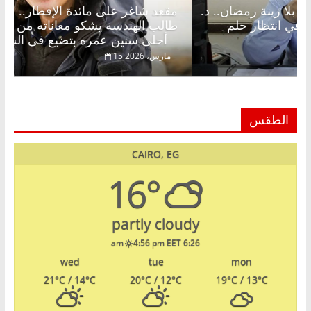
قعد شاغر على الإفطار وبلكونة بلا زينة رمضان.. د.
مقعد ش
بدالخالق فاروق خبير اقتصادي في انتظار حلم
طالب ا
لحبايب
أحلى سنين عمره بتضيع في السجن
22 فبراير، 2026
15 مارس، 2026
الطقس
CAIRO, EG
16°
partly cloudy
4:56 pm EET
6:26 am
wed
tue
mon
21
°C
/ 14
°C
20
°C
/ 12
°C
19
°C
/ 13
°C