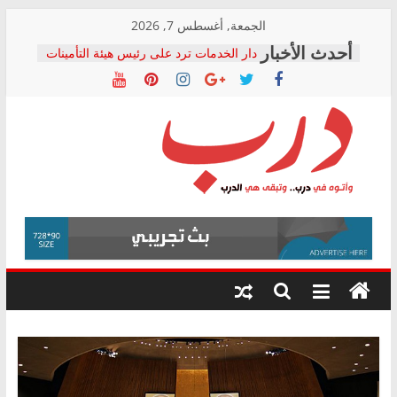
Skip
الجمعة, أغسطس 7, 2026
to
دار الخدمات ترد على رئيس هيئة التأمينات
content
بعد مؤتمره الصحفي: إنكار الأزمة لا ينهي
معاناة أصحاب المعاشات.. ونطالب بكشف
الشركة المنفذة
فرحات سليمان يكتب: القطاع الصحي إلى
أين؟
حزب التحالف الشعبي يطلق لجنة “الحق
درب
في الصحة” بالإسكندرية لرصد الانتهاكات
ودعم المرضى
صور .. اعتماد الرسومات النهائية للقرار
وأتوه
الوزاري لمدينة الصحفيين.. وانتهاء أعمال
في
إنشاء المبنى الإداري
درب..
المجلس القومي لحقوق الإنسان يعلن
وتبقى
متابعة قضية الدكتور محمد زهران.. ويؤكد:
هي
قرينة البراءة وضمانات المحاكمة العادلة
حق أصيل
الدرب