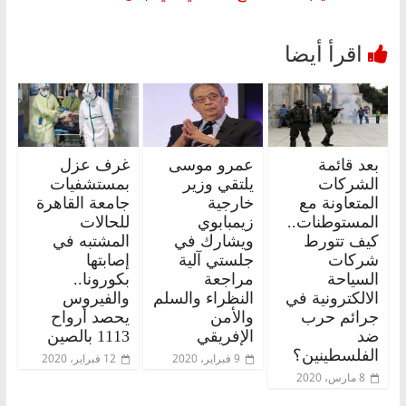
بعد قائمة
عمرو موسى
غرف عزل
الشركات
يلتقي وزير
بمستشفيات
المتعاونة مع
خارجية
جامعة القاهرة
المستوطنات..
زيمبابوي
للحالات
كيف تتورط
ويشارك في
المشتبه في
شركات
جلستي آلية
إصابتها
السياحة
مراجعة
بكورونا..
الالكترونية في
النظراء والسلم
والفيروس
جرائم حرب
والأمن
يحصد أرواح
ضد
الإفريقي
1113 بالصين
الفلسطينين؟
9 فبراير، 2020
12 فبراير، 2020
8 مارس، 2020