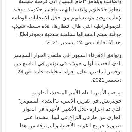
وأضافت ويليامز “أمام الليبيين الآن فرصة حقيقية
لتجاوز خلافاتهم وانقساماتهم، واختيار حكومة موقتة
لإعادة توحيد مؤسساتهم من خلال الانتخابات الوطنية
الديموقراطية التي طال انتظارها، هذه سلطة تنفيذية
موقتة سيتم استبدالها بسلطة منتخبة ديموقراطيًا،
بعد الانتخابات في 24 ديسمبر 2021”.
وتوافق الافرقاء الليبيون في ملتقى الحوار السياسي
الذي انعقدت أولى جولاته في تونس في التاسع من
نوفمبر الماضي، على إجراء انتخابات عامة في 24
ديسمبر 2021.
ورحب الأمين العام للأمم المتحدة، أنطونيو
جوتيريش، في تقرير، الاثنين، بـ”التقدم الملموس”
الذي تم إحرازه خلال الأشهر الأخيرة في الحوار
الجاري بين طرفي النزاع في ليبيا، مشددا على
ضرورة خروج القوات الأجنبية والمرتزقة من هذا