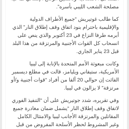
مصلحة الشعب الليبي بأسره”.
كما طالب غوتيريش “جميع الأطراف الدولية
والإقليمية باحترام بنود اتفاق وقف إطلاق النار” الذي
أبرمه طرفا النزاع في 23 أكتوبر والذي ينص على
انسحاب كل القوات الأجنبية والمرتزقة من هذا البلد
قبل 23 يناير الجاري.
وكانت مبعوثة الأمم المتحدة بالإنابة إلى ليبيا
الأمريكية، ستيفاني ويليامز، قالت في مطلع ديسمبر
الفائت إن حوالي 20 ألفا من أفراد “قوات أجنبية و/أو
مرتزقة” لا يزالون في ليبيا.
وفي تقريره، شدد جوتيريش على أن “التنفيذ الفوري
لاتفاق وقف إطلاق النار “يشمل ضمان مغادرة جميع
المقاتلين والمرتزقة الأجانب ليبيا والامتثال الكامل
وغير المشروط لحظر الأسلحة المفروض من قبل