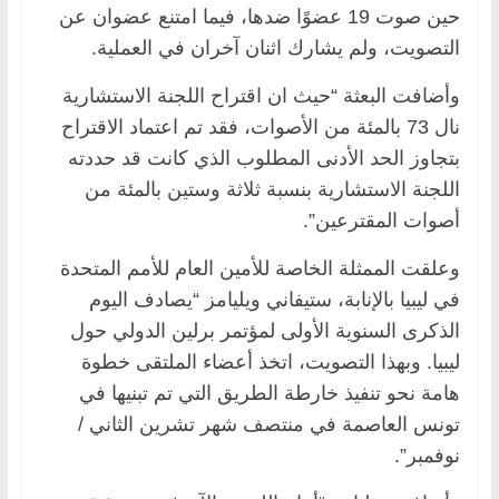
حين صوت 19 عضوًا ضدها، فيما امتنع عضوان عن
التصويت، ولم يشارك اثنان آخران في العملية.
وأضافت البعثة “حيث ان اقتراح اللجنة الاستشارية
نال 73 بالمئة من الأصوات، فقد تم اعتماد الاقتراح
بتجاوز الحد الأدنى المطلوب الذي كانت قد حددته
اللجنة الاستشارية بنسبة ثلاثة وستين بالمئة من
أصوات المقترعين”.
وعلقت الممثلة الخاصة للأمين العام للأمم المتحدة
في ليبيا بالإنابة، ستيفاني ويليامز “يصادف اليوم
الذكرى السنوية الأولى لمؤتمر برلين الدولي حول
ليبيا. وبهذا التصويت، اتخذ أعضاء الملتقى خطوة
هامة نحو تنفيذ خارطة الطريق التي تم تبنيها في
تونس العاصمة في منتصف شهر تشرين الثاني /
نوفمبر”.