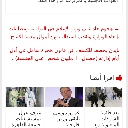
القوات الأجنبية والمرتزقة من هذا البلد.
←
هجوم حاد على وزير الإعلام في النواب.. ومطالبات
بإلغاء الوزارة وتقديم استقالته ورد أموال مدينة الإنتاج
بايدن يخطط للكشف عن قانون هجرة شامل في أول
أيام إدارته (حصول 11 مليون شخص على الجنسية)
→
بعد قائمة
عمرو موسى
غرف عزل
الشركات
يلتقي وزير
بمستشفيات
المتعاونة مع
خارجية
جامعة القاهرة