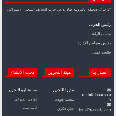
"درب".. صحيفة الكترونية صادرة عن حزب التحالف الشعبي الاشتراكي
رئيس الحزب
مدحت الزاهد
رئيس مجلس الإدارة
طلعت فهمي
اتصل بنا
هيئة التحرير
تحت الانشاء
مديرا التحرير
مستشارو التحرير
desk@daaarb.co
m
إلهامي الميرغي
محمد جودة
أحمد سعد
حنان فكري
help@daaarb.com