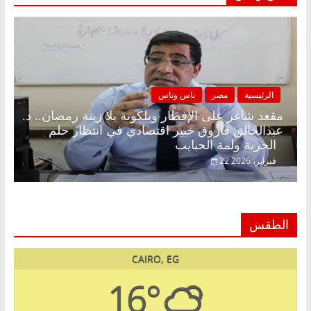
الرئيسية
مصر
ناس وناس
مقعد شاغر على الإفطار وبلكونة بلا زينة رمضان.. د.
عبدالخالق فاروق خبير اقتصادي في انتظار حلم
الحرية ولمة الحبايب
22 فبراير، 2026
الطقس
CAIRO, EG
16°