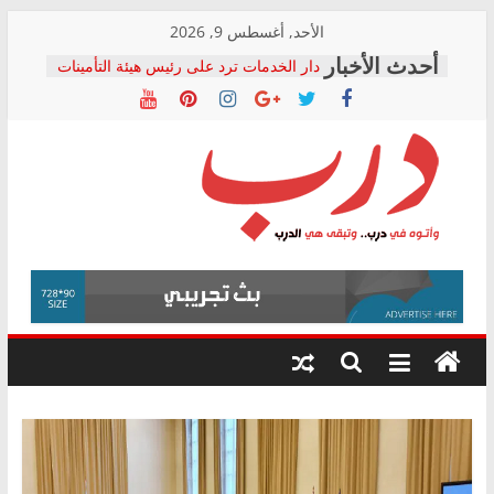
Skip
الأحد, أغسطس 9, 2026
to
دار الخدمات ترد على رئيس هيئة التأمينات
content
بعد مؤتمره الصحفي: إنكار الأزمة لا ينهي
معاناة أصحاب المعاشات.. ونطالب بكشف
الشركة المنفذة
فرحات سليمان يكتب: القطاع الصحي إلى
أين؟
حزب التحالف الشعبي يطلق لجنة “الحق
درب
في الصحة” بالإسكندرية لرصد الانتهاكات
ودعم المرضى
صور .. اعتماد الرسومات النهائية للقرار
وأتوه
الوزاري لمدينة الصحفيين.. وانتهاء أعمال
في
إنشاء المبنى الإداري
درب..
المجلس القومي لحقوق الإنسان يعلن
وتبقى
متابعة قضية الدكتور محمد زهران.. ويؤكد:
هي
قرينة البراءة وضمانات المحاكمة العادلة
حق أصيل
الدرب