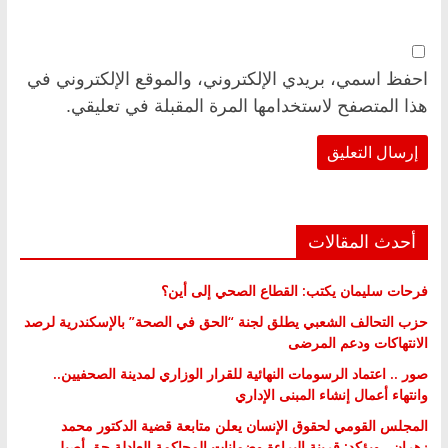
احفظ اسمي، بريدي الإلكتروني، والموقع الإلكتروني في
هذا المتصفح لاستخدامها المرة المقبلة في تعليقي.
أحدث المقالات
فرحات سليمان يكتب: القطاع الصحي إلى أين؟
حزب التحالف الشعبي يطلق لجنة “الحق في الصحة” بالإسكندرية لرصد
الانتهاكات ودعم المرضى
صور .. اعتماد الرسومات النهائية للقرار الوزاري لمدينة الصحفيين..
وانتهاء أعمال إنشاء المبنى الإداري
المجلس القومي لحقوق الإنسان يعلن متابعة قضية الدكتور محمد
زهران.. ويؤكد: قرينة البراءة وضمانات المحاكمة العادلة حق أصيل