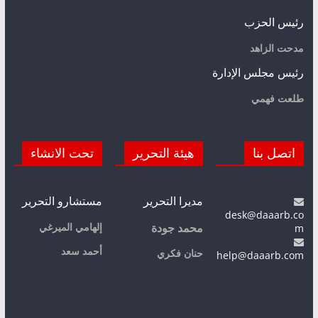
رئيس الحزب
مدحت الزاهد
رئيس مجلس الإدارة
طلعت فهمي
اتصل بنا
هيئة التحرير
تحت الانشاء
مديرا التحرير
مستشارو التحرير
desk@daaarb.co
m
إلهامي الميرغي
محمد جودة
أحمد سعد
حنان فكري
help@daaarb.com