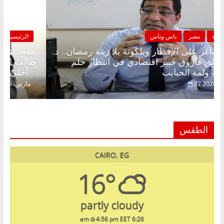
الرئيسية
مصر
ناس وناس
مقعد شاغر على الإفطار وبلكونة بلا زينة رمضان.. د.
عبدالخالق فاروق خبير اقتصادي في انتظار حلم
الحرية ولمة الحبايب
22 فبراير، 2026
الطقس
CAIRO, EG
16°
partly cloudy
4:56 pm EET
6:26 am