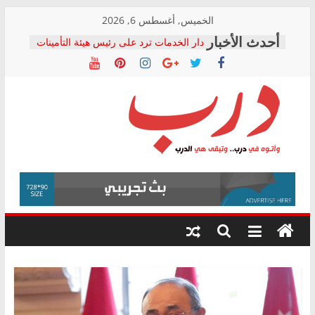
Skip
الخميس, أغسطس 6, 2026
to
دار الخدمات ترد على رئيس هيئة التأمينات
content
بعد مؤتمره الصحفي: إنكار الأزمة لا ينهي
معاناة أصحاب المعاشات.. ونطالب بكشف
الشركة المنفذة
فرحات سليمان يكتب: القطاع الصحي إلى
أين؟
حزب التحالف الشعبي يطلق لجنة “الحق
درب
في الصحة” بالإسكندرية لرصد الانتهاكات
ودعم المرضى
صور .. اعتماد الرسومات النهائية للقرار
وأتوه
الوزاري لمدينة الصحفيين.. وانتهاء أعمال
في
إنشاء المبنى الإداري
درب..
المجلس القومي لحقوق الإنسان يعلن
وتبقى
متابعة قضية الدكتور محمد زهران.. ويؤكد:
هي
قرينة البراءة وضمانات المحاكمة العادلة
حق أصيل
الدرب