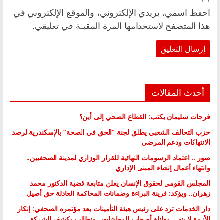
احفظ اسمي، بريدي الإلكتروني، والموقع الإلكتروني في
هذا المتصفح لاستخدامها المرة المقبلة في تعليقي.
أحدث المقالات
فرحات سليمان يكتب: القطاع الصحي إلى أين؟
حزب التحالف الشعبي يطلق لجنة “الحق في الصحة” بالإسكندرية لرصد
الانتهاكات ودعم المرضى
صور .. اعتماد الرسومات النهائية للقرار الوزاري لمدينة الصحفيين..
وانتهاء أعمال إنشاء المبنى الإداري
المجلس القومي لحقوق الإنسان يعلن متابعة قضية الدكتور محمد
زهران.. ويؤكد: قرينة البراءة وضمانات المحاكمة العادلة حق أصيل
دار الخدمات ترد على رئيس هيئة التأمينات بعد مؤتمره الصحفي: إنكار
الأزمة لا ينهي معاناة أصحاب المعاشات.. ونطالب بكشف الشركة