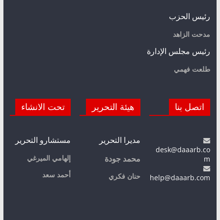
رئيس الحزب
مدحت الزاهد
رئيس مجلس الإدارة
طلعت فهمي
اتصل بنا
هيئة التحرير
تحت الانشاء
مديرا التحرير
مستشارو التحرير
desk@daaarb.co
m
إلهامي الميرغي
محمد جودة
أحمد سعد
حنان فكري
help@daaarb.com