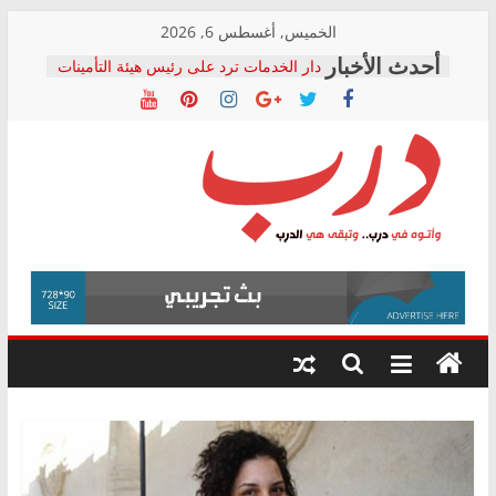
Skip
الخميس, أغسطس 6, 2026
to
دار الخدمات ترد على رئيس هيئة التأمينات
content
بعد مؤتمره الصحفي: إنكار الأزمة لا ينهي
معاناة أصحاب المعاشات.. ونطالب بكشف
الشركة المنفذة
فرحات سليمان يكتب: القطاع الصحي إلى
أين؟
حزب التحالف الشعبي يطلق لجنة “الحق
درب
في الصحة” بالإسكندرية لرصد الانتهاكات
ودعم المرضى
صور .. اعتماد الرسومات النهائية للقرار
وأتوه
الوزاري لمدينة الصحفيين.. وانتهاء أعمال
في
إنشاء المبنى الإداري
درب..
المجلس القومي لحقوق الإنسان يعلن
وتبقى
متابعة قضية الدكتور محمد زهران.. ويؤكد:
هي
قرينة البراءة وضمانات المحاكمة العادلة
حق أصيل
الدرب