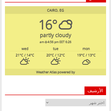
CAIRO, EG
16°
partly cloudy
4:56 pm EET
6:26 am
wed
tue
mon
21
°C
/ 14
°C
20
°C
/ 12
°C
19
°C
/ 13
°C
Weather Atlas
powered by
الأرشيف
الأرشيف