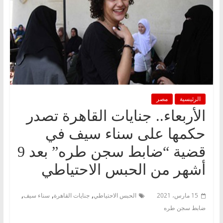
الرئيسية
مصر
الأربعاء.. جنايات القاهرة تصدر
حكمها على سناء سيف في
قضية “ضابط سجن طره” بعد 9
أشهر من الحبس الاحتياطي
,
,
,
15 مارس، 2021
الحبس الاحتياطي
جنايات القاهرة
سناء سيف
ضابط سجن طره