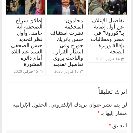
تفاصيل الإعلان
محامون:
إطلاق سراح
عن أول إصابة
المحكمة
الصحفية آية
بـ”كورونا” في
نظرت استئناف
حامد.. وأول
مصر ومطالبات
حبس باتريك
نظر لتجديد
بإقالة وزيرة
جورج وفي
حبس الصحفي
الصحة
انتظار القرار..
السيد عبد اللاه
والباحث يروي
أمام دائرة
14 فبراير، 2020
تفاصيل تعذيبه
المشورة
15 فبراير، 2020
15 فبراير، 2020
اترك تعليقاً
لن يتم نشر عنوان بريدك الإلكتروني.
الحقول الإلزامية
مشار إليها بـ
*
التعليق
*