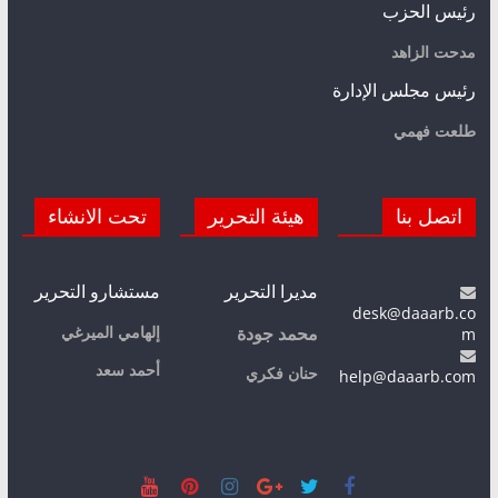
رئيس الحزب
مدحت الزاهد
رئيس مجلس الإدارة
طلعت فهمي
اتصل بنا
هيئة التحرير
تحت الانشاء
مديرا التحرير
مستشارو التحرير
desk@daaarb.co
m
إلهامي الميرغي
محمد جودة
أحمد سعد
حنان فكري
help@daaarb.com