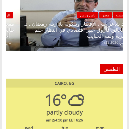
الرئيسية
مصر
ناس وناس
مقعد شاغر على الإفطار وبلكونة بلا زينة رمضان.. د.
عبدالخالق فاروق خبير اقتصادي في انتظار حلم
الحرية ولمة الحبايب
22 فبراير، 2026
الطقس
CAIRO, EG
16°
partly cloudy
4:56 pm EET
6:26 am
wed
tue
mon