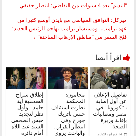
“النديم” بعد 4 سنوات من التقاضي: انتصار حقيقي
ميركل: التوافق السياسي مع بايدن أوسع كثيرا من
عهد ترامب.. ومستشار ترامب يهاجم الرئيس الجديد:
فَتَح السفر من “مناطق الإرهاب الساخنة”
→
تفاصيل الإعلان
محامون:
إطلاق سراح
عن أول إصابة
المحكمة
الصحفية آية
بـ”كورونا” في
نظرت استئناف
حامد.. وأول
مصر ومطالبات
حبس باتريك
نظر لتجديد
بإقالة وزيرة
جورج وفي
حبس الصحفي
الصحة
انتظار القرار..
السيد عبد اللاه
والباحث يروي
أمام دائرة
14 فبراير، 2020