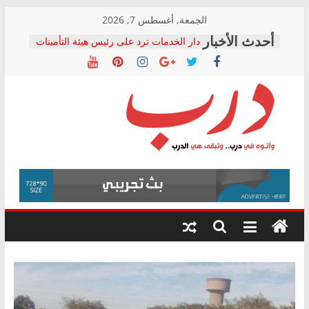
Skip
الجمعة, أغسطس 7, 2026
to
دار الخدمات ترد على رئيس هيئة التأمينات
content
بعد مؤتمره الصحفي: إنكار الأزمة لا ينهي
معاناة أصحاب المعاشات.. ونطالب بكشف
الشركة المنفذة
فرحات سليمان يكتب: القطاع الصحي إلى
أين؟
حزب التحالف الشعبي يطلق لجنة “الحق
درب
في الصحة” بالإسكندرية لرصد الانتهاكات
ودعم المرضى
صور .. اعتماد الرسومات النهائية للقرار
وأتوه
الوزاري لمدينة الصحفيين.. وانتهاء أعمال
في
إنشاء المبنى الإداري
درب..
المجلس القومي لحقوق الإنسان يعلن
وتبقى
متابعة قضية الدكتور محمد زهران.. ويؤكد:
هي
قرينة البراءة وضمانات المحاكمة العادلة
حق أصيل
الدرب