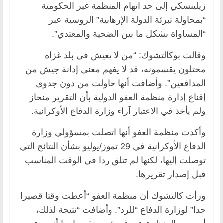
زيلينسكي إلى حد اتهام المنظمة غير الحكومية
“بمحاولة تبرئة الدولة الإرهابية” الروسية عبر
“المساواة بشكل ما بين الضحية والمعتدي”.
وقالت بوكالتشوك: “من لا يعيش في بلد غزاه
محتلون يقسمونه، قد لا يفهم معنى إدانة جيش من
المدافعين”. وأضافت أنها حاولت من دون جدوى
إقناع إدارة منظمة العفو الدولية بأن التقرير منحاز
ولم يأخذ في الاعتبار آراء وزارة الدفاع الأوكرانية.
وأكدت منظمة العفو أنها اتصلت بمسؤولي وزارة
الدفاع الأوكرانية في 29 تموز/يوليو بشأن النتائج التي
توصلت إليها، لكنها لم تتلق ردا في الوقت المناسب
قبل إصدار تقريرها.
ورأت كالتشوك أن منظمة العفو “أعطت وقتا قصيرا
جدا” لوزارة الدفاع “للرد”. وأضافت “نتيجة لذلك،