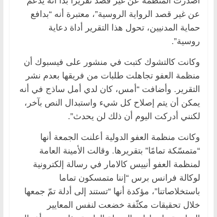
أصدرت المنظمة عن غير قصد تقريرا بدا أنه يدعم
عن غير قصد الرواية الروسية”، معتبرة أنه “بدافع
حماية المدنيين، تحول هذا التقرير أداة دعاية
روسية”.
وكانت كالتشوك كتبت في منشور على فيسبوك أن
منظمة العفو تجاهلت طلبات من فريقها بعدم نشر
التقرير. وأضافت “أمس، كان لدي أمل ساذج في أنه
يمكن أن يتم إصلاح كل شيء واستبدال النص بآخر،
لكنني أدركت اليوم أن ذلك لن يحدث”.
وكانت منظمة العفو الدولية أعلنت الجمعة أنها
“متمسّكة تمامًا” بتقريرها. وقالت الأمينة العامة
لمنظمة العفو أنييس كالامار في رسالة إلكترونية
لوكالة فرانس برس “إننا متمسكون تماما
باستخلاصاتنا”، مؤكدة أنها “تستند إلى أدلة تمّ جمعها
خلال تحقيقات مكثّفة خضعت لنفس المعايير