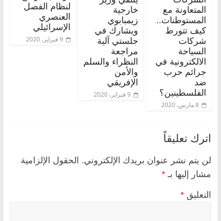
لنظام الفصل
المتعاونة مع
خارجية
العنصري
المستوطنات..
زيمبابوي
الإسرائيلي
كيف تتورط
ويشارك في
9 فبراير، 2020
شركات
جلستي آلية
السياحة
مراجعة
الالكترونية في
النظراء والسلم
جرائم حرب
والأمن
ضد
الإفريقي
الفلسطينين؟
9 فبراير، 2020
8 مارس، 2020
اترك تعليقاً
لن يتم نشر عنوان بريدك الإلكتروني.
الحقول الإلزامية
مشار إليها بـ
*
التعليق
*