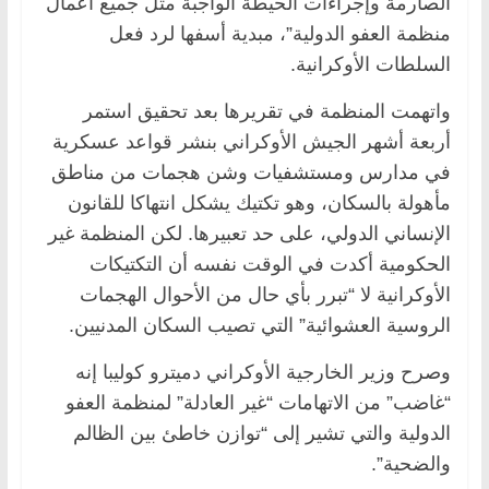
الصارمة وإجراءات الحيطة الواجبة مثل جميع أعمال
منظمة العفو الدولية”، مبدية أسفها لرد فعل
السلطات الأوكرانية.
واتهمت المنظمة في تقريرها بعد تحقيق استمر
أربعة أشهر الجيش الأوكراني بنشر قواعد عسكرية
في مدارس ومستشفيات وشن هجمات من مناطق
مأهولة بالسكان، وهو تكتيك يشكل انتهاكا للقانون
الإنساني الدولي، على حد تعبيرها. لكن المنظمة غير
الحكومية أكدت في الوقت نفسه أن التكتيكات
الأوكرانية لا “تبرر بأي حال من الأحوال الهجمات
الروسية العشوائية” التي تصيب السكان المدنيين.
وصرح وزير الخارجية الأوكراني دميترو كوليبا إنه
“غاضب” من الاتهامات “غير العادلة” لمنظمة العفو
الدولية والتي تشير إلى “توازن خاطئ بين الظالم
والضحية”.