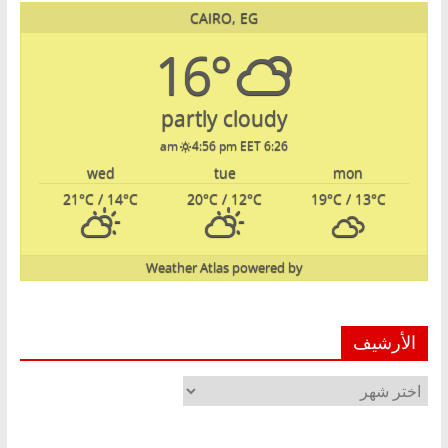
CAIRO, EG
16°
partly cloudy
4:56 pm EET
6:26 am
wed
tue
mon
21
°C
/ 14
°C
20
°C
/ 12
°C
19
°C
/ 13
°C
Weather Atlas
powered by
الأرشيف
الأرشيف