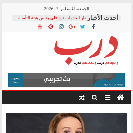
Skip
الجمعة, أغسطس 7, 2026
to
دار الخدمات ترد على رئيس هيئة التأمينات
content
بعد مؤتمره الصحفي: إنكار الأزمة لا ينهي
معاناة أصحاب المعاشات.. ونطالب بكشف
الشركة المنفذة
فرحات سليمان يكتب: القطاع الصحي إلى
أين؟
حزب التحالف الشعبي يطلق لجنة “الحق
درب
في الصحة” بالإسكندرية لرصد الانتهاكات
ودعم المرضى
صور .. اعتماد الرسومات النهائية للقرار
وأتوه
الوزاري لمدينة الصحفيين.. وانتهاء أعمال
في
إنشاء المبنى الإداري
درب..
المجلس القومي لحقوق الإنسان يعلن
وتبقى
متابعة قضية الدكتور محمد زهران.. ويؤكد:
هي
قرينة البراءة وضمانات المحاكمة العادلة
حق أصيل
الدرب